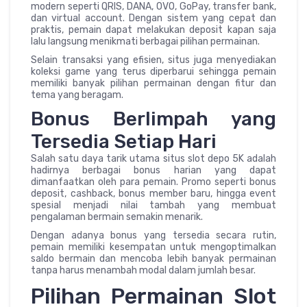
modern seperti QRIS, DANA, OVO, GoPay, transfer bank,
dan virtual account. Dengan sistem yang cepat dan
praktis, pemain dapat melakukan deposit kapan saja
lalu langsung menikmati berbagai pilihan permainan.
Selain transaksi yang efisien, situs juga menyediakan
koleksi game yang terus diperbarui sehingga pemain
memiliki banyak pilihan permainan dengan fitur dan
tema yang beragam.
Bonus Berlimpah yang
Tersedia Setiap Hari
Salah satu daya tarik utama situs slot depo 5K adalah
hadirnya berbagai bonus harian yang dapat
dimanfaatkan oleh para pemain. Promo seperti bonus
deposit, cashback, bonus member baru, hingga event
spesial menjadi nilai tambah yang membuat
pengalaman bermain semakin menarik.
Dengan adanya bonus yang tersedia secara rutin,
pemain memiliki kesempatan untuk mengoptimalkan
saldo bermain dan mencoba lebih banyak permainan
tanpa harus menambah modal dalam jumlah besar.
Pilihan Permainan Slot