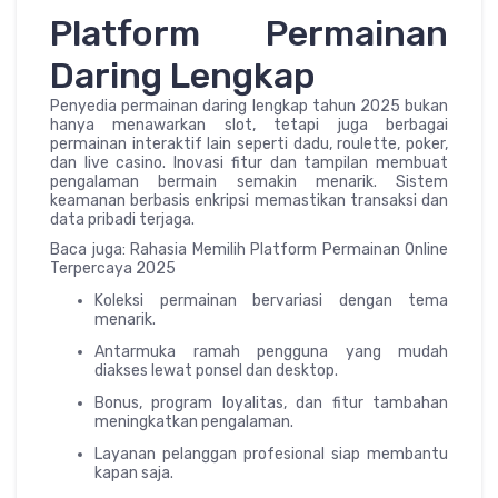
Platform Permainan
Daring Lengkap
Penyedia permainan daring lengkap tahun 2025 bukan
hanya menawarkan slot, tetapi juga berbagai
permainan interaktif lain seperti dadu, roulette, poker,
dan live casino. Inovasi fitur dan tampilan membuat
pengalaman bermain semakin menarik. Sistem
keamanan berbasis enkripsi memastikan transaksi dan
data pribadi terjaga.
Baca juga: Rahasia Memilih Platform Permainan Online
Terpercaya 2025
Koleksi permainan bervariasi dengan tema
menarik.
Antarmuka ramah pengguna yang mudah
diakses lewat ponsel dan desktop.
Bonus, program loyalitas, dan fitur tambahan
meningkatkan pengalaman.
Layanan pelanggan profesional siap membantu
kapan saja.