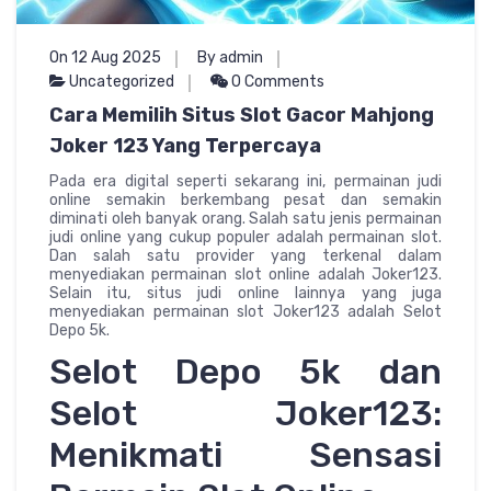
On 12 Aug 2025
By admin
Uncategorized
0 Comments
Cara Memilih Situs Slot Gacor Mahjong
Joker 123 Yang Terpercaya
Pada era digital seperti sekarang ini, permainan judi
online semakin berkembang pesat dan semakin
diminati oleh banyak orang. Salah satu jenis permainan
judi online yang cukup populer adalah permainan slot.
Dan salah satu provider yang terkenal dalam
menyediakan permainan slot online adalah Joker123.
Selain itu, situs judi online lainnya yang juga
menyediakan permainan slot Joker123 adalah Selot
Depo 5k.
Selot Depo 5k dan
Selot Joker123:
Menikmati Sensasi