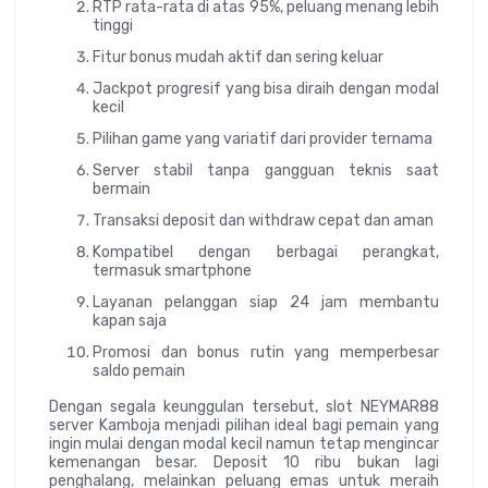
RTP rata-rata di atas 95%, peluang menang lebih
tinggi
Fitur bonus mudah aktif dan sering keluar
Jackpot progresif yang bisa diraih dengan modal
kecil
Pilihan game yang variatif dari provider ternama
Server stabil tanpa gangguan teknis saat
bermain
Transaksi deposit dan withdraw cepat dan aman
Kompatibel dengan berbagai perangkat,
termasuk smartphone
Layanan pelanggan siap 24 jam membantu
kapan saja
Promosi dan bonus rutin yang memperbesar
saldo pemain
Dengan segala keunggulan tersebut, slot NEYMAR88
server Kamboja menjadi pilihan ideal bagi pemain yang
ingin mulai dengan modal kecil namun tetap mengincar
kemenangan besar. Deposit 10 ribu bukan lagi
penghalang, melainkan peluang emas untuk meraih