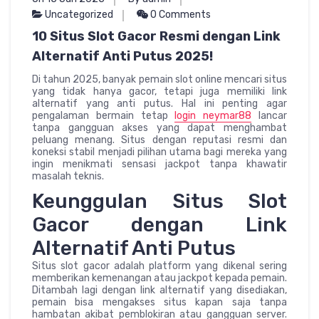
Uncategorized
0 Comments
10 Situs Slot Gacor Resmi dengan Link
Alternatif Anti Putus 2025!
Di tahun 2025, banyak pemain slot online mencari situs
yang tidak hanya gacor, tetapi juga memiliki link
alternatif yang anti putus. Hal ini penting agar
pengalaman bermain tetap
login neymar88
lancar
tanpa gangguan akses yang dapat menghambat
peluang menang. Situs dengan reputasi resmi dan
koneksi stabil menjadi pilihan utama bagi mereka yang
ingin menikmati sensasi jackpot tanpa khawatir
masalah teknis.
Keunggulan Situs Slot
Gacor dengan Link
Alternatif Anti Putus
Situs slot gacor adalah platform yang dikenal sering
memberikan kemenangan atau jackpot kepada pemain.
Ditambah lagi dengan link alternatif yang disediakan,
pemain bisa mengakses situs kapan saja tanpa
hambatan akibat pemblokiran atau gangguan server.