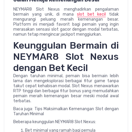
NEYMAR8 Slot Nexus menghadirkan pengalaman
bermain yang unik, di mana
slot bet kecil
tidak
mengurangi peluang meraih kemenangan besar.
Platform ini menjadi favorit bagi pemain yang ingin
merasakan sensasi slot gacor dengan modal terbatas,
namun tetap mengincar jackpot menggiurkan.
Keunggulan Bermain di
NEYMAR8 Slot Nexus
dengan Bet Kecil
Dengan taruhan minimal, pemain bisa bermain lebih
lama dan mengeksplorasi berbagai fitur game tanpa
takut cepat kehabisan modal. Slot Nexus menawarkan
RTP tinggi dan berbagai fitur bonus yang memudahkan
pemain meraih kemenangan besar meski modal awal
terbatas.
Baca juga: Tips Maksimalkan Kemenangan Slot dengan
Taruhan Minimal
Beberapa keunggulan NEYMAR8 Slot Nexus:
Bet minimal yang ramah bagi pemula