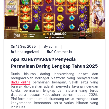
On 13 Sep 2025
By admin
Uncategorized
0 Comments
Apa Itu NEYMAR88? Penyedia
Permainan Daring Lengkap Tahun 2025
Dunia hiburan daring berkembang pesat dan
menghadirkan berbagai platform yang menyediakan
dadu online
permainan beragam. Salah satu yang
banyak dibicarakan adalah penyedia layanan dengan
koleksi permainan lengkap dan sistem yang terus
diperbarui sesuai kebutuhan pemain pada 2025.
Platform semacam ini dirancang untuk menghadirkan
kenyamanan, keamanan, serta variasi hiburan yang
lebih luas.