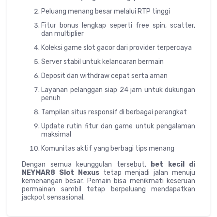
Peluang menang besar melalui RTP tinggi
Fitur bonus lengkap seperti free spin, scatter,
dan multiplier
Koleksi game slot gacor dari provider terpercaya
Server stabil untuk kelancaran bermain
Deposit dan withdraw cepat serta aman
Layanan pelanggan siap 24 jam untuk dukungan
penuh
Tampilan situs responsif di berbagai perangkat
Update rutin fitur dan game untuk pengalaman
maksimal
Komunitas aktif yang berbagi tips menang
Dengan semua keunggulan tersebut,
bet kecil di
NEYMAR8 Slot Nexus
tetap menjadi jalan menuju
kemenangan besar. Pemain bisa menikmati keseruan
permainan sambil tetap berpeluang mendapatkan
jackpot sensasional.