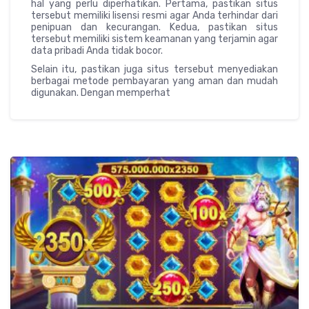
hal yang perlu diperhatikan. Pertama, pastikan situs
tersebut memiliki lisensi resmi agar Anda terhindar dari
penipuan dan kecurangan. Kedua, pastikan situs
tersebut memiliki sistem keamanan yang terjamin agar
data pribadi Anda tidak bocor.
Selain itu, pastikan juga situs tersebut menyediakan
berbagai metode pembayaran yang aman dan mudah
digunakan. Dengan memperhat