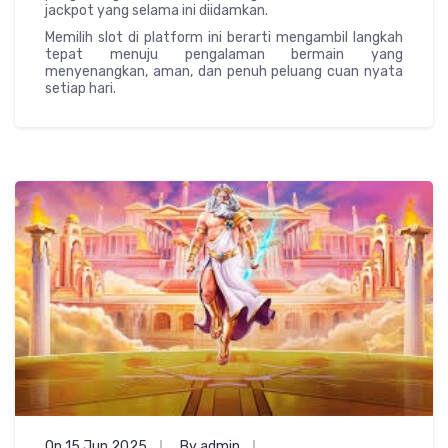
jackpot yang selama ini diidamkan.
Memilih slot di platform ini berarti mengambil langkah
tepat menuju pengalaman bermain yang
menyenangkan, aman, dan penuh peluang cuan nyata
setiap hari.
On 15 Jun 2025
By admin