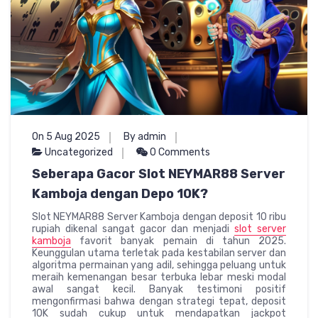
On 5 Aug 2025
By admin
Uncategorized
0 Comments
Seberapa Gacor Slot NEYMAR88 Server
Kamboja dengan Depo 10K?
Slot NEYMAR88 Server Kamboja dengan deposit 10 ribu
rupiah dikenal sangat gacor dan menjadi
slot server
kamboja
favorit banyak pemain di tahun 2025.
Keunggulan utama terletak pada kestabilan server dan
algoritma permainan yang adil, sehingga peluang untuk
meraih kemenangan besar terbuka lebar meski modal
awal sangat kecil. Banyak testimoni positif
mengonfirmasi bahwa dengan strategi tepat, deposit
10K sudah cukup untuk mendapatkan jackpot