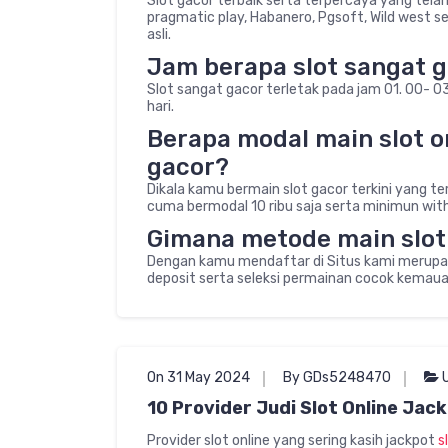
Slot gacor terbaik serta terpercaya yang tel
pragmatic play, Habanero, Pgsoft, Wild west 
asli.
Jam berapa slot sangat 
Slot sangat gacor terletak pada jam 01. 00- 03
hari.
Berapa modal main slot on
gacor?
Dikala kamu bermain slot gacor terkini yang te
cuma bermodal 10 ribu saja serta minimun wit
Gimana metode main slot
Dengan kamu mendaftar di Situs kami merupak
deposit serta seleksi permainan cocok kemauan
On 31 May 2024
By GDs5248470
10 Provider Judi Slot Online Ja
Provider slot online yang sering kasih jackpot
s