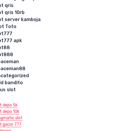
ot qris
ot qris 10rb
ot server kamboja
ot Toto
ot777
ot777 apk
ot88
ot888
paceman
paceman88
categorized
ld bandito
us slot
ot depo 5k
ot depo 10k
agmatic slot
ot gacor 777
hjong