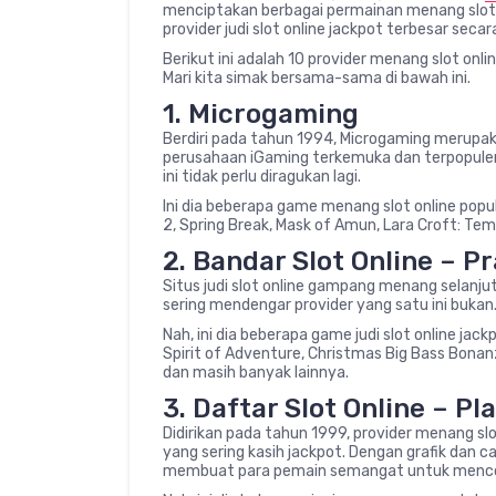
menciptakan berbagai permainan menang slot 
provider judi slot online jackpot terbesar secar
Berikut ini adalah 10 provider menang slot onli
Mari kita simak bersama-sama di bawah ini.
1. Microgaming
Berdiri pada tahun 1994, Microgaming merupak
perusahaan iGaming terkemuka dan terpopuler, 
ini tidak perlu diragukan lagi.
Ini dia beberapa game menang slot online pop
2, Spring Break, Mask of Amun, Lara Croft: Te
2. Bandar Slot Online – P
Situs judi slot online gampang menang selanj
sering mendengar provider yang satu ini bukan
Nah, ini dia beberapa game judi slot online jac
Spirit of Adventure, Christmas Big Bass Bonan
dan masih banyak lainnya.
3. Daftar Slot Online – Pl
Didirikan pada tahun 1999, provider menang slo
yang sering kasih jackpot. Dengan grafik dan
membuat para pemain semangat untuk menc