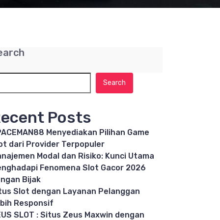
earch
Search
ecent Posts
ACEMAN88 Menyediakan Pilihan Game
ot dari Provider Terpopuler
najemen Modal dan Risiko: Kunci Utama
nghadapi Fenomena Slot Gacor 2026
ngan Bijak
tus Slot dengan Layanan Pelanggan
bih Responsif
US SLOT : Situs Zeus Maxwin dengan