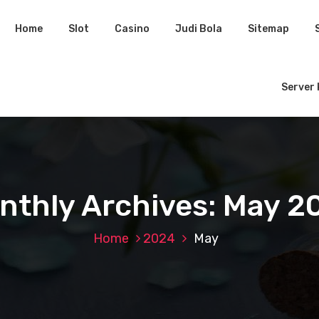
Home
Slot
Casino
Judi Bola
Sitemap
Server
nthly Archives: May 2
Home
2024
May