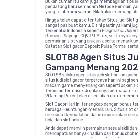
Bukan cuman itu kami juga membagikan tips ser
pendatang baru semacam Metode Bermain yang
yang telah kami sajikan. Bila kalian memanglah 
Hingga telah dapat ditentukan Situs judi Slot 
sangat pas buat kamu. Disini pastinya kami ju
terkenal di Indonesia seperti Pragmatic, Joke
Gaming, Playngo, CQ9, PT Slots, serta nyatan
permainan slot yang unik unik serta menarik un
Catatan Slot gacor Deposit Pulsa Formal serta
SLOT88 Agen Situs Jud
Gampang Menang 20
SLOT88 selaku agen situs judi slot online ga
situs judi slot gacor terpercaya hari ini bagi 
macam game menyenangkan seperti poker, slot o
terbesar. Termasuk di dalamnya bermacam-maca
9Gaming Poker telah disediakan untuk memen
Slot Gacor Hari Ini terlengkap dengan bonus t
berbagai keuntungan menarik lain. Situs slot o
membuat kemudahan dalam memainkan semua p
bola dan slot online.
Anda dapat memilih permainan sesuai skill d
mendapatkan banyak hadiah dan bonus sbobet