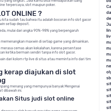
bo
u yang singkat. Jadi kamu bisa mendapatkan uang
line terpercaya, slot maupun poker.
Ca
LOT ONLINE ?
da
de
u kita sudah tau bahwa itu adalah bocoran info slot gacor
win setiap deposit.
Ju
li
eda, mulai dari angka 90%-98% yang berpengaruh
li
ng memenangkan maxwin di setiap game yang dimainkan.
m
ma
u merasa cemas akan kekalahan, karena persentase
n ketika bermain sendiri tanpa info slot gacor.
ma
in dari kolom rtp live di situs atau meminta info dari tim
ma
n
 kerap diajukan di slot
ol
sb
ng
si
i gampang menang yang mempunyai banyak Mengenai
si
t dibawah ini.
si
an Situs judi slot online
si
si