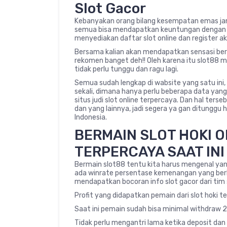
Slot Gacor
Kebanyakan orang bilang kesempatan emas jang
semua bisa mendapatkan keuntungan dengan ca
menyediakan daftar slot online dan register aku
Bersama kalian akan mendapatkan sensasi berm
rekomen banget deh!! Oleh karena itu slot88 m
tidak perlu tunggu dan ragu lagi.
Semua sudah lengkap di wabsite yang satu ini
sekali, dimana hanya perlu beberapa data yan
situs judi slot online terpercaya. Dan hal ters
dan yang lainnya, jadi segera ya gan ditunggu
Indonesia.
BERMAIN SLOT HOKI O
TERPERCAYA SAAT INI
Bermain slot88 tentu kita harus mengenal ya
ada winrate persentase kemenangan yang berb
mendapatkan bocoran info slot gacor dari tim s
Profit yang didapatkan pemain dari slot hoki t
Saat ini pemain sudah bisa minimal withdraw 2
Tidak perlu mengantri lama ketika deposit dan 