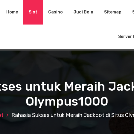
Home
Slot
Casino
Judi Bola
Sitemap
Server
ses untuk Meraih Jack
Olympus1000
ot
Rahasia Sukses untuk Meraih Jackpot di Situs O