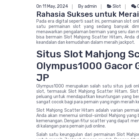
On 11 May, 2024
By admin
Slot
0
Rahasia Sukses untuk Merai
Pada era digital seperti saat ini, permainan slot on
satu permainan slot yang sedang banyak dim
menawarkan pengalaman bermain yang seru dan m
bisa bermain Slot Mahjong Scatter Hitam, Anda 
keandalan dan kemudahan dalam meraih jackpot.
Situs Slot Mahjong Sc
Olympus1000 Gacor
JP
Olympus1000 merupakan salah satu situs judi on
slot, termasuk Slot Mahjong Scatter Hitam. Slot
peluang untuk mendapatkan keuntungan yang besar
sangat cocok bagi para pemain yang ingin meraih
Slot Mahjong Scatter Hitam adalah varian permai
Anda akan menemui simbol-simbol Mahjong yang 
kemenangan. Dengan fitur scatter yang dapat men
di kalangan para pemain judi online.
Salah satu keunggulan dari permainan Slot Mahj