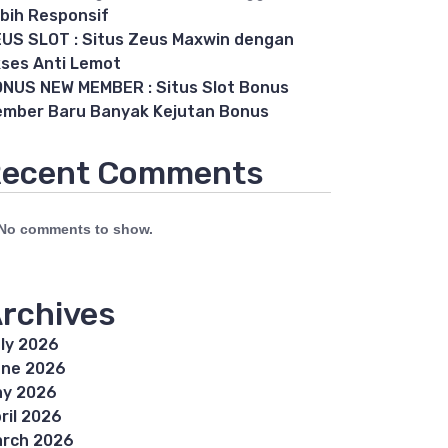
bih Responsif
US SLOT : Situs Zeus Maxwin dengan
ses Anti Lemot
NUS NEW MEMBER : Situs Slot Bonus
mber Baru Banyak Kejutan Bonus
ecent Comments
No comments to show.
rchives
ly 2026
ne 2026
y 2026
ril 2026
rch 2026