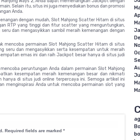
Ju
ur Mahjong Ways 2, Anda dapat memenangkan Jackpot dengan
in. Selain itu, situs ini juga menyediakan bonus dan promosi
Ma
angan Anda.
Ap
emenangan dengan mudah, Slot Mahjong Scatter Hitam di situs
Ma
an RTP yang tinggi dan fitur scatter yang menguntungkan,
Ja
 seru dan mengasyikkan sambil meraih kemenangan dengan
D
dak mencoba permainan Slot Mahjong Scatter Hitam di situs
N
ng seru dan mengasyikkan serta kesempatan untuk meraih
Oc
patan emas ini dan raih Jackpot besar hanya di situs judi
S
Au
n mencoba peruntungan Anda dalam permainan Slot Mahjong
patkan kesempatan meraih kemenangan besar dan nikmati
Ju
nya di situs judi online terpercaya ini. Semoga artikel ini
Ma
an menginspirasi Anda untuk mencoba permainan slot yang
Ma
C
ag
B
d.
Required fields are marked
*
bo