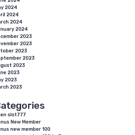
ne 2024
y 2024
ril 2024
rch 2024
nuary 2024
ecember 2023
ovember 2023
tober 2023
eptember 2023
gust 2023
ne 2023
y 2023
rch 2023
ategories
en slot777
onus New Member
nus new member 100