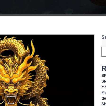
S
R
SP
Sl
Ma
Me
de
Si