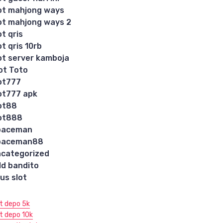
ot mahjong ways
ot mahjong ways 2
ot qris
ot qris 10rb
ot server kamboja
ot Toto
ot777
ot777 apk
ot88
ot888
paceman
paceman88
categorized
ld bandito
us slot
ot depo 5k
ot depo 10k