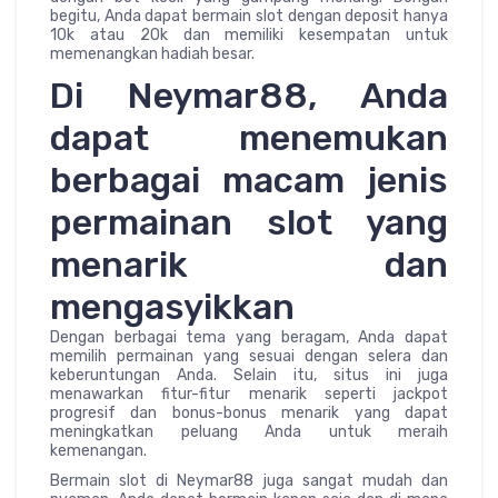
begitu, Anda dapat bermain slot dengan deposit hanya
10k atau 20k dan memiliki kesempatan untuk
memenangkan hadiah besar.
Di Neymar88, Anda
dapat menemukan
berbagai macam jenis
permainan slot yang
menarik dan
mengasyikkan
Dengan berbagai tema yang beragam, Anda dapat
memilih permainan yang sesuai dengan selera dan
keberuntungan Anda. Selain itu, situs ini juga
menawarkan fitur-fitur menarik seperti jackpot
progresif dan bonus-bonus menarik yang dapat
meningkatkan peluang Anda untuk meraih
kemenangan.
Bermain slot di Neymar88 juga sangat mudah dan