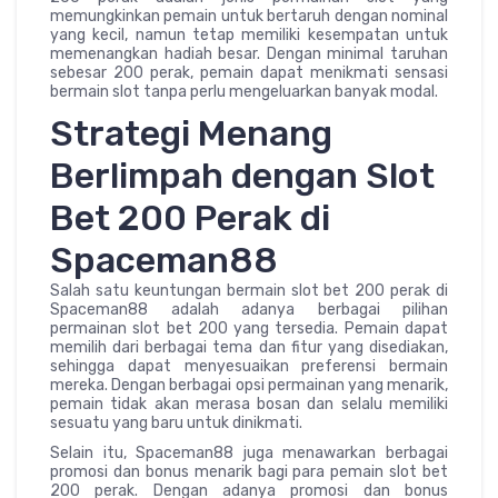
memungkinkan pemain untuk bertaruh dengan nominal
yang kecil, namun tetap memiliki kesempatan untuk
memenangkan hadiah besar. Dengan minimal taruhan
sebesar 200 perak, pemain dapat menikmati sensasi
bermain slot tanpa perlu mengeluarkan banyak modal.
Strategi Menang
Berlimpah dengan Slot
Bet 200 Perak di
Spaceman88
Salah satu keuntungan bermain slot bet 200 perak di
Spaceman88 adalah adanya berbagai pilihan
permainan slot bet 200 yang tersedia. Pemain dapat
memilih dari berbagai tema dan fitur yang disediakan,
sehingga dapat menyesuaikan preferensi bermain
mereka. Dengan berbagai opsi permainan yang menarik,
pemain tidak akan merasa bosan dan selalu memiliki
sesuatu yang baru untuk dinikmati.
Selain itu, Spaceman88 juga menawarkan berbagai
promosi dan bonus menarik bagi para pemain slot bet
200 perak. Dengan adanya promosi dan bonus