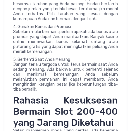
besarnya taruhan yang Anda pasang. Hindari bertaruh
dengan jumlah yang terlalu besar, terutama jika modal
Anda terbatas. Pilih taruhan yang sesuai dengan
kemampuan Anda dan bermain dengan bijak.
4. Gunakan Bonus dan Promosi
Sebelum mulai bermain, periksa apakah ada bonus atau
promosi yang dapat Anda manfaatkan. Banyak kasino
online menawarkan bonus selamat datang atau
putaran gratis yang dapat meningkatkan peluang Anda
meraih kemenangan.
5. Berhenti Saat Anda Menang
Jangan terlalu tergoda untuk terus bermain saat Anda
sedang menang. Ada baiknya untuk berhenti sejenak
dan menikmati kemenangan Anda sebelum
melanjutkan permainan. Ini dapat membantu Anda
menghindari kerugian besar jika keberuntungan tiba-
tiba berbalik.
Rahasia Kesuksesan
Bermain Slot 200-400
yang Jarang Diketahui
Selain manajemen modal yang cerdas, ada beberapa