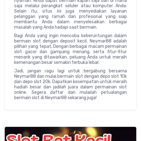
nyaman. Anda dapat bermain kapan saja dan di mana
saja melalui perangkat seluler atau komputer Anda.
Selain itu, situs ini juga menyediakan layanan
pelanggan yang ramah dan profesional yang siap
membantu Anda dalam menyelesaikan berbagai
masalah yang Anda hadapi saat bermain.
Bagi Anda yang ingin mencoba keberuntungan dalam
bermain slot dengan deposit kecil, Neymar88 adalah
pilihan yang tepat. Dengan berbagai macam permainan
slot gacor dan gampang menang, serta fitur-fitur
menarik yang ditawarkan, peluang Anda untuk meraih
kemenangan besar semakin terbuka lebar.
Jadi, jangan ragu lagi untuk bergabung bersama
Neymar88 dan mulai bermain slot dengan depo slot 10k
dan depo slot 20k. Dapatkan kesempatan untuk meraih
hadiah besar dan jadilah juara dalam permainan slot
online. Segera daftar dan mulailah petualangan
bermain slot di Neymar88 sekarang juga!