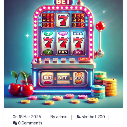
On 18 Mar 2025
By admin
slot bet 200
0 Comments