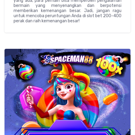
yang ada, para pemain bisa memperoleh pengalaman
bermain yang menyenangkan dan berpotensi
memberikan kemenangan besar. Jadi, jangan ragu
untuk mencoba peruntungan Anda di slot bet 200-400
perak dan raih kemenangan besar!