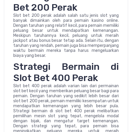
Bet 200 Perak
Slot bet 200 perak adalah salah satu jenis slot yang
banyak dimainkan oleh para pemain kasino online.
Dengan taruhan yang relatif kecil, para pemain memiliki
peluang besar untuk mendapatkan kemenangan.
Meskipun taruhannya kecil, peluang untuk meraih
jackpot atau bonus besar tetap ada. Selain itu, dengan
taruhan yang rendah, pemain juga bisa memperpanjang
waktu bermain mereka tanpa harus mengeluarkan
biaya yang besar.
Strategi Bermain di
Slot Bet 400 Perak
Slot bet 400 perak adalah varian lain dari permainan
slot bet kecil yang memberikan peluang besar bagi para
pemain. Dengan taruhan yang sedikit lebih besar dari
slot bet 200 perak, pemain memiliki kesempatan untuk
mendapatkan kemenangan yang lebih besar pula.
Strategi bermain di slot bet 400 perak melibatkan
pemilihan mesin slot yang tepat, mengelola modal
dengan bijak, dan mengatur target kemenangan.
Dengan strategi yang tepat, para pemain bisa
meningkatkan peluang mereka untuk meraih