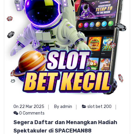
On 22 Mar 2025
By admin
slot bet 200
0 Comments
Segera Daftar dan Menangkan Hadiah
Spektakuler di SPACEMAN88