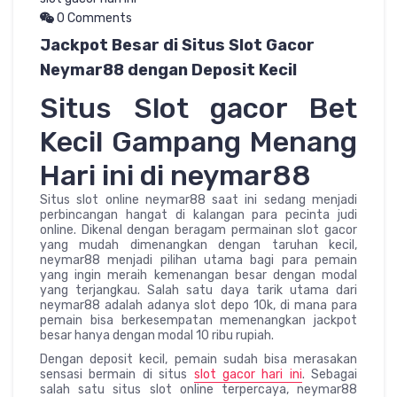
0 Comments
Jackpot Besar di Situs Slot Gacor
Neymar88 dengan Deposit Kecil
Situs Slot gacor Bet
Kecil Gampang Menang
Hari ini di neymar88
Situs slot online neymar88 saat ini sedang menjadi
perbincangan hangat di kalangan para pecinta judi
online. Dikenal dengan beragam permainan slot gacor
yang mudah dimenangkan dengan taruhan kecil,
neymar88 menjadi pilihan utama bagi para pemain
yang ingin meraih kemenangan besar dengan modal
yang terjangkau. Salah satu daya tarik utama dari
neymar88 adalah adanya slot depo 10k, di mana para
pemain bisa berkesempatan memenangkan jackpot
besar hanya dengan modal 10 ribu rupiah.
Dengan deposit kecil, pemain sudah bisa merasakan
sensasi bermain di situs
slot gacor hari ini
. Sebagai
salah satu situs slot online terpercaya, neymar88