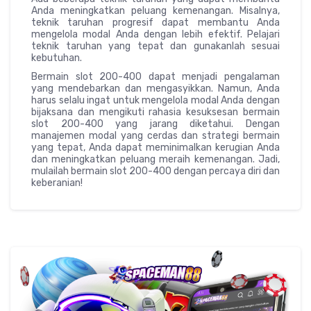
Anda meningkatkan peluang kemenangan. Misalnya,
teknik taruhan progresif dapat membantu Anda
mengelola modal Anda dengan lebih efektif. Pelajari
teknik taruhan yang tepat dan gunakanlah sesuai
kebutuhan.
Bermain slot 200-400 dapat menjadi pengalaman
yang mendebarkan dan mengasyikkan. Namun, Anda
harus selalu ingat untuk mengelola modal Anda dengan
bijaksana dan mengikuti rahasia kesuksesan bermain
slot 200-400 yang jarang diketahui. Dengan
manajemen modal yang cerdas dan strategi bermain
yang tepat, Anda dapat meminimalkan kerugian Anda
dan meningkatkan peluang meraih kemenangan. Jadi,
mulailah bermain slot 200-400 dengan percaya diri dan
keberanian!