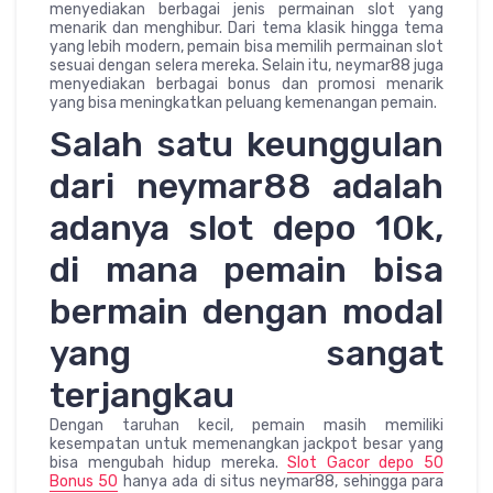
menyediakan berbagai jenis permainan slot yang
menarik dan menghibur. Dari tema klasik hingga tema
yang lebih modern, pemain bisa memilih permainan slot
sesuai dengan selera mereka. Selain itu, neymar88 juga
menyediakan berbagai bonus dan promosi menarik
yang bisa meningkatkan peluang kemenangan pemain.
Salah satu keunggulan
dari neymar88 adalah
adanya slot depo 10k,
di mana pemain bisa
bermain dengan modal
yang sangat
terjangkau
Dengan taruhan kecil, pemain masih memiliki
kesempatan untuk memenangkan jackpot besar yang
bisa mengubah hidup mereka.
Slot Gacor depo 50
Bonus 50
hanya ada di situs neymar88, sehingga para