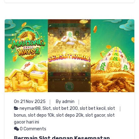
On 21 Nov 2025
By admin
neymar88
,
Slot
,
slot bet 200
,
slot bet kecil
,
slot
bonus
,
slot depo 10k
,
slot depo 20k
,
slot gacor
,
slot
gacor hari ini
0 Comments
Bermain Slot dengan Kesempatan