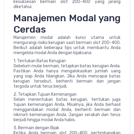
kesuksesan bermain slot 200-400 yang jarang
diketahui.
Manajemen Modal yang
Cerdas
Manajemen modal adalah kunci utama untuk
mengurangi risiko kerugian saat bermain slot 200-400.
Berikut adalah beberapa tips untuk membantu Anda
mengelola modal Anda dengan bijaksana:
1. Tentukan Batas Kerugian
Sebelum mulai bermain, tetapkan batas kerugian Anda.
Pastikan Anda hanya mengalokasikan jumlah uang
yang siap Anda hilangkan. Jika Anda mencapai batas
kerugian tersebut, berhenti bermain dan jangan
tergoda untuk terus berjudi.
2. Tetapkan Tujuan Kemenangan
Selain menentukan batas kerugian, tentukan juga
tujuan kemenangan Anda. Misalnya, jika Anda berhasil
menggandakan modal Anda, berhenti bermain dan
nikmati kemenangan Anda. Jangan serakah dan terus
berjudi hingga modal Anda habis.
3. Bermain dengan Bijak
Ketika Anda bermain slot 200-400, pertimbangkan