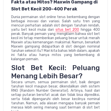
Fakta atau Mitos? Maxwin Gampang di
Slot Bet Kecil 200–400 Perak
Dunia permainan slot online terus berkembang dengan
berbagai inovasi dan variasi. Salah satu tren yang
mencuri perhatian adalah slot dengan taruhan rendah,
yaitu bet kecil mulai dari
situs bet 200
hingga 400
perak. Banyak pemain yang mengklaim bahwa slot bet
kecil ini tetap memberikan peluang besar untuk meraih
Maxwin atau kemenangan maksimal. Namun, benarkah
Maxwin gampang didapatkan di slot dengan nominal
taruhan sekecil itu? Mari kita bahas lebih dalam, apakah
ini fakta atau hanya mitos yang berkembang di
kalangan pemain.
Slot Bet Kecil: Peluang
Menang Lebih Besar?
Secara umum, semua permainan slot, baik dengan
taruhan kecil maupun besar, dikendalikan oleh sistem
RNG (Random Number Generator). Artinya, hasil dari
setiap putaran bersifat acak dan tidak bisa diprediksi,
serta tidak dipengaruhi oleh besar kecilnya nominal
taruhan. Namun, ada alasan mengapa banyak pemain
merasa lebih sering menang saat bermain di slot bet