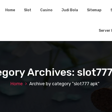
Home
Slot
Casino
Judi Bola
Sitemap
Server
gory Archives: slot77
Home
Archive by category "slot777 apk"