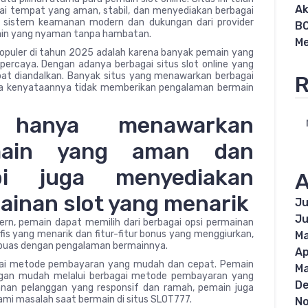
Ak
i tempat yang aman, stabil, dan menyediakan berbagai
 sistem keamanan modern dan dukungan dari provider
BO
in yang nyaman tanpa hambatan.
Me
opuler di tahun 2025 adalah karena banyak pemain yang
percaya. Dengan adanya berbagai situs slot online yang
pat diandalkan. Banyak situs yang menawarkan berbagai
R
da kenyataannya tidak memberikan pengalaman bermain
 hanya menawarkan
main yang aman dan
api juga menyediakan
A
ainan slot yang menarik
Ju
Ju
ern, pemain dapat memilih dari berbagai opsi permainan
afis yang menarik dan fitur-fitur bonus yang menggiurkan,
Ma
puas dengan pengalaman bermainnya.
Ap
agai metode pembayaran yang mudah dan cepat. Pemain
Ma
ngan mudah melalui berbagai metode pembayaran yang
D
yanan pelanggan yang responsif dan ramah, pemain juga
mi masalah saat bermain di situs SLOT777.
N