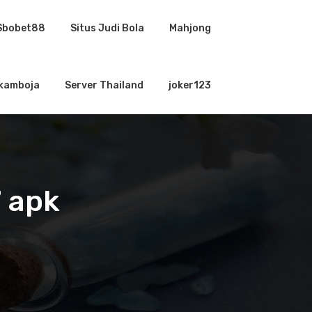
Sbobet88
Situs Judi Bola
Mahjong
 kamboja
Server Thailand
joker123
7 apk