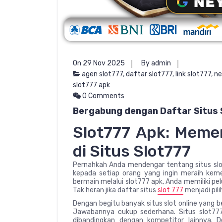
On 29 Nov 2025
By admin
agen slot777
,
daftar slot777
,
link slot777
,
n
slot777 apk
0 Comments
Bergabung dengan Daftar Situs 
Slot777 Apk: Meme
di Situs Slot777
Pernahkah Anda mendengar tentang situs sl
kepada setiap orang yang ingin meraih kem
bermain melalui slot777 apk, Anda memiliki p
Tak heran jika daftar situs
slot 777
menjadi pili
Dengan begitu banyak situs slot online yang 
Jawabannya cukup sederhana. Situs slot77
dibandingkan dengan kompetitor lainnya.