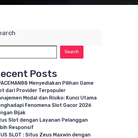
earch
Search
ecent Posts
ACEMAN88 Menyediakan Pilihan Game
ot dari Provider Terpopuler
najemen Modal dan Risiko: Kunci Utama
nghadapi Fenomena Slot Gacor 2026
ngan Bijak
tus Slot dengan Layanan Pelanggan
bih Responsif
US SLOT : Situs Zeus Maxwin dengan