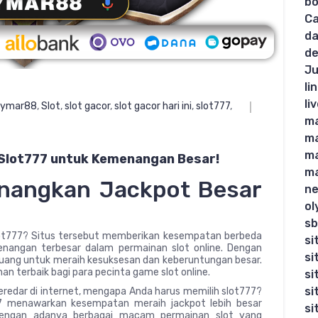
bo
Ca
da
de
Ju
li
li
eymar88
,
Slot
,
slot gacor
,
slot gacor hari ini
,
slot777
,
m
ma
ma
Slot777 untuk Kemenangan Besar!
ma
nangkan Jackpot Besar
n
ol
sb
ot777? Situs tersebut memberikan kesempatan berbeda
si
enangan terbesar dalam permainan slot online. Dengan
si
eluang untuk meraih kesuksesan dan keberuntungan besar.
han terbaik bagi para pecinta game slot online.
si
si
beredar di internet, mengapa Anda harus memilih slot777?
7 menawarkan kesempatan meraih jackpot lebih besar
si
 Dengan adanya berbagai macam permainan slot yang