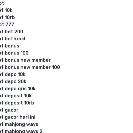
ot
ot 10k
ot 10rb
ot 777
ot bet 200
ot bet kecil
ot bonus
ot bonus 100
ot bonus new member
ot bonus new member 100
ot depo 10k
ot depo 20k
ot depo qris 10k
ot deposit 10k
ot deposit 10rb
ot gacor
ot gacor hari ini
ot mahjong ways
ot mahjong ways 2