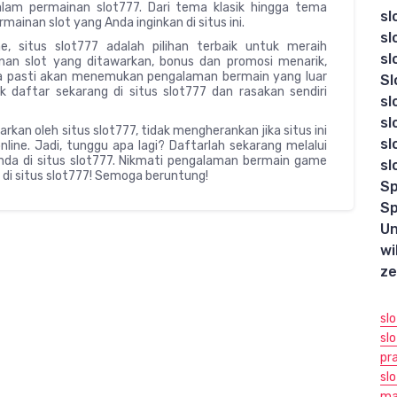
lam permainan slot777. Dari tema klasik hingga tema
sl
inan slot yang Anda inginkan di situs ini.
sl
, situs slot777 adalah pilihan terbaik untuk meraih
sl
an slot yang ditawarkan, bonus dan promosi menarik,
da pasti akan menemukan pengalaman bermain yang luar
Sl
tuk daftar sekarang di situs slot777 dan rasakan sendiri
sl
sl
an oleh situs slot777, tidak mengherankan jika situs ini
sl
line. Jadi, tunggu apa lagi? Daftarlah sekarang melalui
nda di situs slot777. Nikmati pengalaman bermain game
sl
 di situs slot777! Semoga beruntung!
S
S
Un
wi
ze
sl
sl
pr
sl
ma