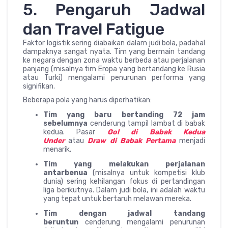
5. Pengaruh Jadwal
dan Travel Fatigue
Faktor logistik sering diabaikan dalam judi bola, padahal
dampaknya sangat nyata. Tim yang bermain tandang
ke negara dengan zona waktu berbeda atau perjalanan
panjang (misalnya tim Eropa yang bertandang ke Rusia
atau Turki) mengalami penurunan performa yang
signifikan.
Beberapa pola yang harus diperhatikan:
Tim yang baru bertanding 72 jam
sebelumnya
cenderung tampil lambat di babak
kedua. Pasar
Gol di Babak Kedua
Under
atau
Draw di Babak Pertama
menjadi
menarik.
Tim yang melakukan perjalanan
antarbenua
(misalnya untuk kompetisi klub
dunia) sering kehilangan fokus di pertandingan
liga berikutnya. Dalam judi bola, ini adalah waktu
yang tepat untuk bertaruh melawan mereka.
Tim dengan jadwal tandang
beruntun
cenderung mengalami penurunan