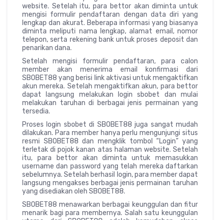
website. Setelah itu, para bettor akan diminta untuk
mengisi formulir pendaftaran dengan data diri yang
lengkap dan akurat. Beberapa informasi yang biasanya
diminta meliputi nama lengkap, alamat email, nomor
telepon, serta rekening bank untuk proses deposit dan
penarikan dana.
Setelah mengisi formulir pendaftaran, para calon
member akan menerima email konfirmasi dari
SBOBET88 yang berisi link aktivasi untuk mengaktifkan
akun mereka. Setelah mengaktifkan akun, para bettor
dapat langsung melakukan login sbobet dan mulai
melakukan taruhan di berbagai jenis permainan yang
tersedia.
Proses login sbobet di SBOBET88 juga sangat mudah
dilakukan. Para member hanya perlu mengunjungi situs
resmi SBOBET88 dan mengklik tombol “Login” yang
terletak di pojok kanan atas halaman website. Setelah
itu, para bettor akan diminta untuk memasukkan
username dan password yang telah mereka daftarkan
sebelumnya. Setelah berhasil login, para member dapat
langsung mengakses berbagai jenis permainan taruhan
yang disediakan oleh SBOBET88.
SBOBET88 menawarkan berbagai keunggulan dan fitur
menarik bagi para membernya. Salah satu keunggulan