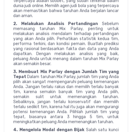
terpercaya adalah sbobet, yang sudah terkenal dalam
dunia judi online. Memilih agen judi bola yang terpercaya
akan memastikan bahwa taruhan Anda berjalan lancar
dan aman.
2. Melakukan Analisis Pertandingan
Sebelum
memasang taruhan Mix Parlay, penting untuk
melakukan analisis mendalam terhadap pertandingan
yang akan Anda pilih. Perhatikan statistik kedua tim,
performa terkini, dan kondisi pemain. Buatlah prediksi
yang rasional berdasarkan fakta dan data yang Anda
dapatkan. Dengan melakukan analisis yang baik,
peluang Anda untuk menang dalam taruhan Mix Parlay
akan semakin besar.
3. Membuat Mix Parlay dengan Jumlah Tim yang
Tepat
Dalam taruhan Mix Parlay, jumlah tim yang Anda
pilih akan sangat mempengaruhi peluang kemenangan
Anda. Jangan terlalu rakus dan memilih terlalu banyak
tim, karena semakin banyak tim yang Anda pilih,
semakin sulit untuk memenangkan taruhan.
Sebaliknya, jangan terlalu konservatif dan memilih
terlalu sedikit tim, karena hal itu juga akan mengurangi
potensi kemenangan Anda. Pilihlah jumlah tim yang
tepat, biasanya antara 3 hingga 5 tim, untuk
meningkatkan peluang Anda memenangkan taruhan.
4. Mengelola Modal dengan Bijak
Salah satu kunci