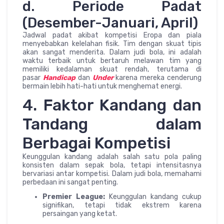
d. Periode Padat
(Desember-Januari, April)
Jadwal padat akibat kompetisi Eropa dan piala
menyebabkan kelelahan fisik. Tim dengan skuat tipis
akan sangat menderita. Dalam judi bola, ini adalah
waktu terbaik untuk bertaruh melawan tim yang
memiliki kedalaman skuat rendah, terutama di
pasar
Handicap
dan
Under
karena mereka cenderung
bermain lebih hati-hati untuk menghemat energi.
4. Faktor Kandang dan
Tandang dalam
Berbagai Kompetisi
Keunggulan kandang adalah salah satu pola paling
konsisten dalam sepak bola, tetapi intensitasnya
bervariasi antar kompetisi. Dalam judi bola, memahami
perbedaan ini sangat penting.
Premier League:
Keunggulan kandang cukup
signifikan, tetapi tidak ekstrem karena
persaingan yang ketat.