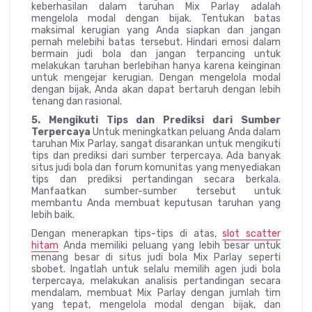
keberhasilan dalam taruhan Mix Parlay adalah
mengelola modal dengan bijak. Tentukan batas
maksimal kerugian yang Anda siapkan dan jangan
pernah melebihi batas tersebut. Hindari emosi dalam
bermain judi bola dan jangan terpancing untuk
melakukan taruhan berlebihan hanya karena keinginan
untuk mengejar kerugian. Dengan mengelola modal
dengan bijak, Anda akan dapat bertaruh dengan lebih
tenang dan rasional.
5. Mengikuti Tips dan Prediksi dari Sumber
Terpercaya
Untuk meningkatkan peluang Anda dalam
taruhan Mix Parlay, sangat disarankan untuk mengikuti
tips dan prediksi dari sumber terpercaya. Ada banyak
situs judi bola dan forum komunitas yang menyediakan
tips dan prediksi pertandingan secara berkala.
Manfaatkan sumber-sumber tersebut untuk
membantu Anda membuat keputusan taruhan yang
lebih baik.
Dengan menerapkan tips-tips di atas,
slot scatter
hitam
Anda memiliki peluang yang lebih besar untuk
menang besar di situs judi bola Mix Parlay seperti
sbobet. Ingatlah untuk selalu memilih agen judi bola
terpercaya, melakukan analisis pertandingan secara
mendalam, membuat Mix Parlay dengan jumlah tim
yang tepat, mengelola modal dengan bijak, dan