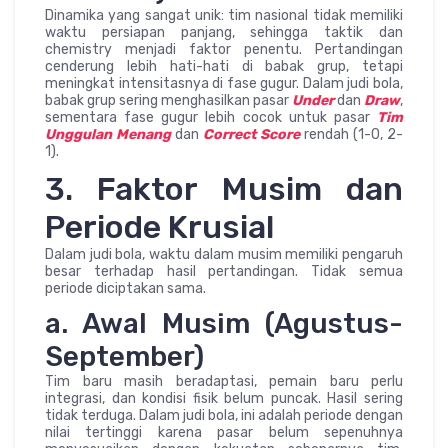
Dinamika yang sangat unik: tim nasional tidak memiliki
waktu persiapan panjang, sehingga taktik dan
chemistry menjadi faktor penentu. Pertandingan
cenderung lebih hati-hati di babak grup, tetapi
meningkat intensitasnya di fase gugur. Dalam judi bola,
babak grup sering menghasilkan pasar
Under
dan
Draw
,
sementara fase gugur lebih cocok untuk pasar
Tim
Unggulan Menang
dan
Correct Score
rendah (1-0, 2-
1).
3. Faktor Musim dan
Periode Krusial
Dalam judi bola, waktu dalam musim memiliki pengaruh
besar terhadap hasil pertandingan. Tidak semua
periode diciptakan sama.
a. Awal Musim (Agustus-
September)
Tim baru masih beradaptasi, pemain baru perlu
integrasi, dan kondisi fisik belum puncak. Hasil sering
tidak terduga. Dalam judi bola, ini adalah periode dengan
nilai tertinggi karena pasar belum sepenuhnya