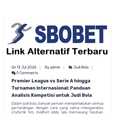
On 13 Jul 2026
By admin
Judi Bola
0 Comments
Premier League vs Serie A hingga
Turnamen Internasional: Panduan
Analisis Kompetisi untuk Judi Bola
Dalam judi bola, banyak pemain memperlakukan semua
pertandingan dengan cara yang sama—menganalisis
statistik tim, melihat odds, lalu memasang taruhan.