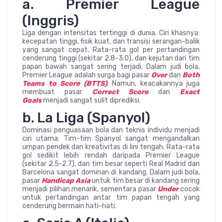
a. Premier League
(Inggris)
Liga dengan intensitas tertinggi di dunia. Ciri khasnya:
kecepatan tinggi, fisik kuat, dan transisi serangan-balik
yang sangat cepat. Rata-rata gol per pertandingan
cenderung tinggi (sekitar 2.8-3.0), dan kejutan dari tim
papan bawah sangat sering terjadi. Dalam judi bola,
Premier League adalah surga bagi pasar
Over
dan
Both
Teams to Score (BTTS)
. Namun, keacakannya juga
membuat pasar
Correct Score
dan
Exact
Goals
menjadi sangat sulit diprediksi.
b. La Liga (Spanyol)
Dominasi penguasaan bola dan teknis individu menjadi
ciri utama. Tim-tim Spanyol sangat mengandalkan
umpan pendek dan kreativitas di lini tengah. Rata-rata
gol sedikit lebih rendah daripada Premier League
(sekitar 2.5-2.7), dan tim besar seperti Real Madrid dan
Barcelona sangat dominan di kandang. Dalam judi bola,
pasar
Handicap Asia
untuk tim besar di kandang sering
menjadi pilihan menarik, sementara pasar
Under
cocok
untuk pertandingan antar tim papan tengah yang
cenderung bermain hati-hati.