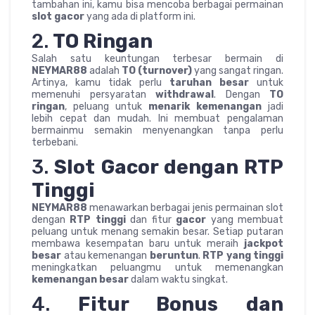
tambahan ini, kamu bisa mencoba berbagai permainan
slot gacor
yang ada di platform ini.
2.
TO Ringan
Salah satu keuntungan terbesar bermain di
NEYMAR88
adalah
TO (turnover)
yang sangat ringan.
Artinya, kamu tidak perlu
taruhan besar
untuk
memenuhi persyaratan
withdrawal
. Dengan
TO
ringan
, peluang untuk
menarik kemenangan
jadi
lebih cepat dan mudah. Ini membuat pengalaman
bermainmu semakin menyenangkan tanpa perlu
terbebani.
3.
Slot Gacor dengan RTP
Tinggi
NEYMAR88
menawarkan berbagai jenis permainan slot
dengan
RTP tinggi
dan fitur
gacor
yang membuat
peluang untuk menang semakin besar. Setiap putaran
membawa kesempatan baru untuk meraih
jackpot
besar
atau kemenangan
beruntun
.
RTP yang tinggi
meningkatkan peluangmu untuk memenangkan
kemenangan besar
dalam waktu singkat.
4.
Fitur Bonus dan