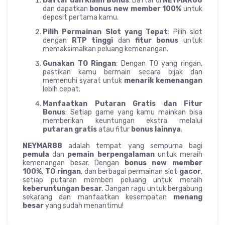
Daftar dan Klaim Bonus
: Daftar di
NEYMAR88
dan dapatkan
bonus new member 100%
untuk
deposit pertama kamu.
Pilih Permainan Slot yang Tepat
: Pilih slot
dengan
RTP tinggi
dan
fitur bonus
untuk
memaksimalkan peluang kemenangan.
Gunakan TO Ringan
: Dengan TO yang ringan,
pastikan kamu bermain secara bijak dan
memenuhi syarat untuk
menarik kemenangan
lebih cepat.
Manfaatkan Putaran Gratis dan Fitur
Bonus
: Setiap game yang kamu mainkan bisa
memberikan keuntungan ekstra melalui
putaran gratis
atau fitur
bonus lainnya
.
NEYMAR88
adalah tempat yang sempurna bagi
pemula
dan
pemain berpengalaman
untuk meraih
kemenangan besar. Dengan
bonus new member
100%
,
TO ringan
, dan berbagai permainan slot
gacor
,
setiap putaran memberi peluang untuk meraih
keberuntungan besar
. Jangan ragu untuk bergabung
sekarang dan manfaatkan kesempatan
menang
besar
yang sudah menantimu!