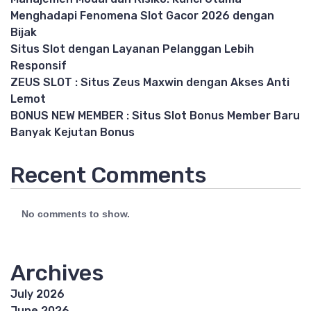
Menghadapi Fenomena Slot Gacor 2026 dengan
Bijak
Situs Slot dengan Layanan Pelanggan Lebih
Responsif
ZEUS SLOT : Situs Zeus Maxwin dengan Akses Anti
Lemot
BONUS NEW MEMBER : Situs Slot Bonus Member Baru
Banyak Kejutan Bonus
Recent Comments
No comments to show.
Archives
July 2026
June 2026