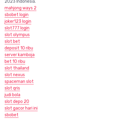
2023 Indonesia.
mahjong ways 2
sbobet login
joker123 login
slot777 login
slot olympus
slot bet
deposit 10 ribu
server kamboja
bet 10 ribu
slot thailand
slot nexus
spaceman slot
slot qris
judi bola
slot depo 20
slot gacor hari ini
sbobet