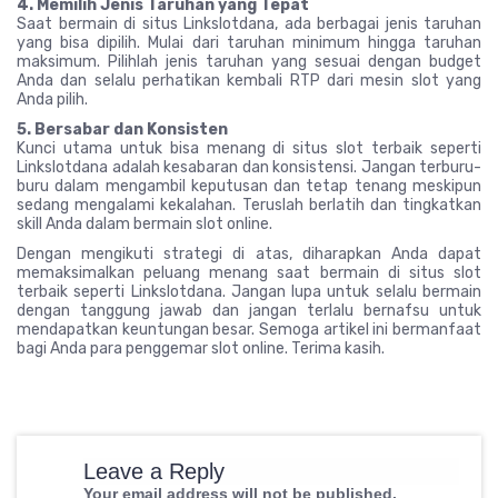
4. Memilih Jenis Taruhan yang Tepat
Saat bermain di situs Linkslotdana, ada berbagai jenis taruhan
yang bisa dipilih. Mulai dari taruhan minimum hingga taruhan
maksimum. Pilihlah jenis taruhan yang sesuai dengan budget
Anda dan selalu perhatikan kembali RTP dari mesin slot yang
Anda pilih.
5. Bersabar dan Konsisten
Kunci utama untuk bisa menang di situs slot terbaik seperti
Linkslotdana adalah kesabaran dan konsistensi. Jangan terburu-
buru dalam mengambil keputusan dan tetap tenang meskipun
sedang mengalami kekalahan. Teruslah berlatih dan tingkatkan
skill Anda dalam bermain slot online.
Dengan mengikuti strategi di atas, diharapkan Anda dapat
memaksimalkan peluang menang saat bermain di situs slot
terbaik seperti Linkslotdana. Jangan lupa untuk selalu bermain
dengan tanggung jawab dan jangan terlalu bernafsu untuk
mendapatkan keuntungan besar. Semoga artikel ini bermanfaat
bagi Anda para penggemar slot online. Terima kasih.
Leave a Reply
Your email address will not be published.