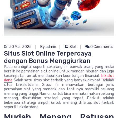
On 20 Mar, 2025
By admin
Slot
0 Comments
Situs Slot Online Terpercaya
dengan Bonus Menggiurkan
Pada era digital seperti sekarang ini, banyak orang yang mulai
beralih ke permainan slot online untuk mencari hiburan dan juga
kesempatan untuk mendapatkan keuntungan finansial.
link slot
dana
Salah satu situs slot terbaik yang banyak diminati adalah
situs Linkslotdana. Situs ini menawarkan berbagai jenis
permainan slot yang menarik dan tentunya memiliki peluang
menang yang tinggi. Namun, untuk bisa memaksimalkan peluang
menang, dibutuhkan strategi yang tepat. Berikut adalah
beberapa strategi ampuh untuk menang di situs slot terbaik
seperti Linkslotdana.
Mudah Menang Ratusan