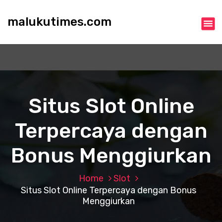
S
k
malukutimes.com
i
p
t
o
c
o
n
Situs Slot Online
t
e
Terpercaya dengan
n
t
Bonus Menggiurkan
Home
Slot
Situs Slot Online Terpercaya dengan Bonus
Menggiurkan