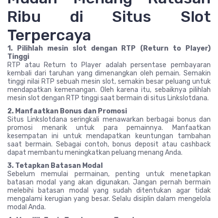
Ribu di Situs Slot
Terpercaya
1. Pilihlah mesin slot dengan RTP (Return to Player)
Tinggi
RTP atau Return to Player adalah persentase pembayaran
kembali dari taruhan yang dimenangkan oleh pemain. Semakin
tinggi nilai RTP sebuah mesin slot, semakin besar peluang untuk
mendapatkan kemenangan. Oleh karena itu, sebaiknya pilihlah
mesin slot dengan RTP tinggi saat bermain di situs Linkslotdana.
2. Manfaatkan Bonus dan Promosi
Situs Linkslotdana seringkali menawarkan berbagai bonus dan
promosi menarik untuk para pemainnya. Manfaatkan
kesempatan ini untuk mendapatkan keuntungan tambahan
saat bermain. Sebagai contoh, bonus deposit atau cashback
dapat membantu meningkatkan peluang menang Anda.
3. Tetapkan Batasan Modal
Sebelum memulai permainan, penting untuk menetapkan
batasan modal yang akan digunakan. Jangan pernah bermain
melebihi batasan modal yang sudah ditentukan agar tidak
mengalami kerugian yang besar. Selalu disiplin dalam mengelola
modal Anda.