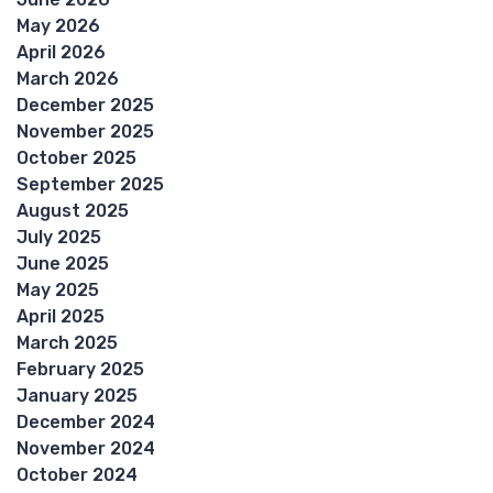
May 2026
April 2026
March 2026
December 2025
November 2025
October 2025
September 2025
August 2025
July 2025
June 2025
May 2025
April 2025
March 2025
February 2025
January 2025
December 2024
November 2024
October 2024