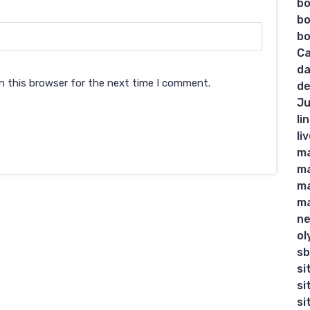
bo
bo
bo
Ca
da
n this browser for the next time I comment.
de
Ju
li
li
m
ma
ma
ma
n
ol
sb
si
si
si