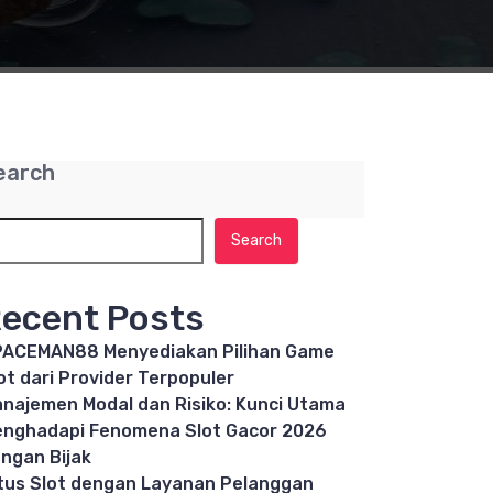
earch
Search
ecent Posts
ACEMAN88 Menyediakan Pilihan Game
ot dari Provider Terpopuler
najemen Modal dan Risiko: Kunci Utama
nghadapi Fenomena Slot Gacor 2026
ngan Bijak
tus Slot dengan Layanan Pelanggan