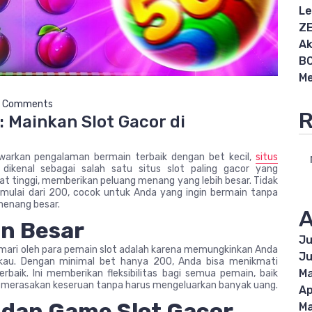
Le
ZE
Ak
BO
Me
 Comments
R
 Mainkan Slot Gacor di
warkan pengalaman bermain terbaik dengan bet kecil,
situs
 dikenal sebagai salah satu situs slot paling gacor yang
 tinggi, memberikan peluang menang yang lebih besar. Tidak
mulai dari 200, cocok untuk Anda yang ingin bermain tanpa
menang besar.
A
an Besar
Ju
ari oleh para pemain slot adalah karena memungkinkan Anda
Ju
kau. Dengan minimal bet hanya 200, Anda bisa menikmati
Ma
rbaik. Ini memberikan fleksibilitas bagi semua pemain, baik
merasakan keseruan tanpa harus mengeluarkan banyak uang.
Ap
s dan Game Slot Gacor
Ma