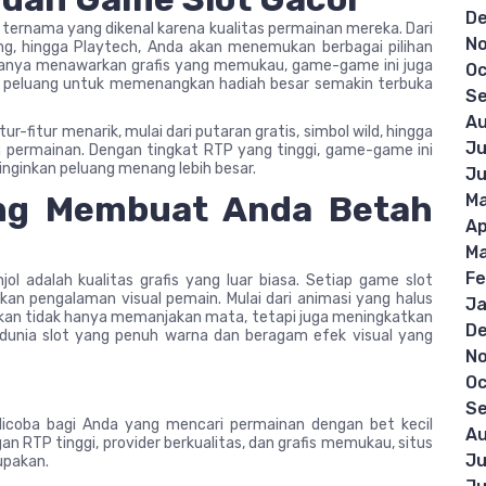
D
ernama yang dikenal karena kualitas permainan mereka. Dari
N
ing, hingga Playtech, Anda akan menemukan berbagai pilihan
hanya menawarkan grafis yang memukau, game-game ini juga
Oc
ga peluang untuk memenangkan hadiah besar semakin terbuka
S
Au
r-fitur menarik, mulai dari putaran gratis, simbol wild, hingga
Ju
 permainan. Dengan tingkat RTP yang tinggi, game-game ini
nginkan peluang menang lebih besar.
Ju
ng Membuat Anda Betah
Ma
Ap
Ma
Fe
adalah kualitas grafis yang luar biasa. Setiap game slot
an pengalaman visual pemain. Mulai dari animasi yang halus
Ja
rkan tidak hanya memanjakan mata, tetapi juga meningkatkan
D
 dunia slot yang penuh warna dan beragam efek visual yang
N
Oc
S
dicoba bagi Anda yang mencari permainan dengan bet kecil
Au
 RTP tinggi, provider berkualitas, dan grafis memukau, situs
Ju
upakan.