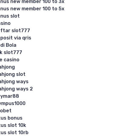
nus new member 100 to 3x
nus new member 100 to 5x
nus slot
sino
ftar slot777
posit via qris
di Bola
nk slot777
ve casino
ahjong
hjong slot
hjong ways
hjong ways 2
eymar88
ympus1000
obet
tus bonus
tus slot 10k
tus slot 10rb