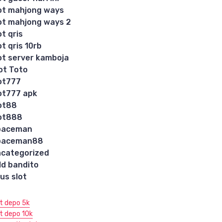
ot mahjong ways
ot mahjong ways 2
ot qris
ot qris 10rb
ot server kamboja
ot Toto
ot777
ot777 apk
ot88
ot888
paceman
paceman88
categorized
ld bandito
us slot
ot depo 5k
ot depo 10k