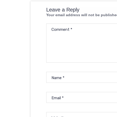
Leave a Reply
Your email address will not be publishe
Comment
*
Name
*
Email
*