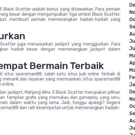
D
s 3 Black Scatter adalah bonus yang ditawarkan. Para pemain
N
ang besar dengan mengumpulkan tiga simbol Black Scatter.
Oc
g dapat membuat pemain memenangkan hadiah-hadiah yang
S
urkan
Au
Ju
k Scatter juga menawarkan jackpot yang menggiurkan. Para
Ju
gkan hadiah besar dengan memenangkan jackpot dalam
Ma
empat Bermain Terbaik
Ap
Ma
 situs spaceman88, salah satu situs judi online terbaik di
Fe
ang menarik dan layanan yang memuaskan, situs spaceman88
 online.
Ja
D
, dan jackpot, Mahjong Wins 3 Black Scatter merupakan pilihan
ngan tampilan grafis yang memukau dan gameplay yang seru,
N
ain dalam waktu yang lama. Jadi, tunggu apalagi? Segera
Oc
spaceman88 dan raih kesempatan untuk memenangkan hadiah-
S
Au
Ju