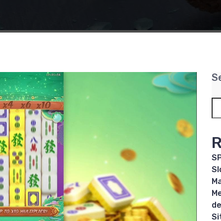
S
R
SP
Sl
Ma
Me
de
Si