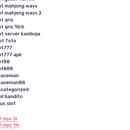
ot mahjong ways
ot mahjong ways 2
ot qris
ot qris 10rb
ot server kamboja
ot Toto
ot777
ot777 apk
ot88
ot888
paceman
paceman88
categorized
ld bandito
us slot
ot depo 5k
ot depo 10k