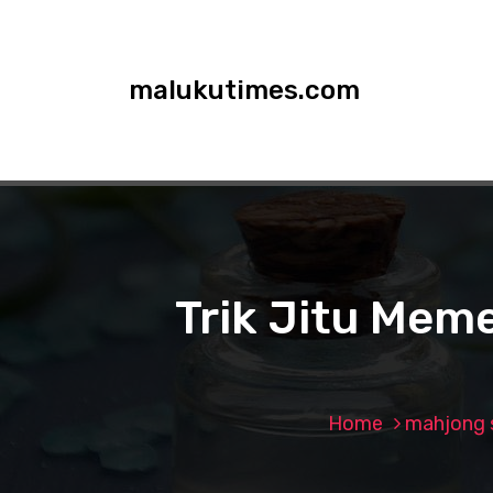
S
k
i
p
malukutimes.com
t
o
c
o
n
t
e
n
Trik Jitu Mem
t
Home
mahjong 