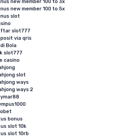
nus new member 100 to 3x
nus new member 100 to 5x
nus slot
sino
ftar slot777
posit via qris
di Bola
nk slot777
ve casino
ahjong
hjong slot
hjong ways
hjong ways 2
eymar88
ympus1000
obet
tus bonus
tus slot 10k
tus slot 10rb