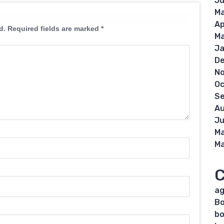
Ju
Ma
Ap
d.
Required fields are marked
*
Ma
Ja
D
N
Oc
S
Au
Ju
Ma
Ma
C
ag
B
bo