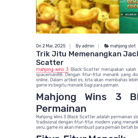
On 2 Mar, 2025
By admin
mahjong slot
Trik Jitu Memenangkan Jack
Scatter
mahjong wins 3
Black Scatter merupakan salah 
spaceman88. Dengan fitur-fitur menarik yang dis
online. Dalam artikel ini, kita akan membahas le
game ini begitu menarik bagi para pemain.
Mahjong Wins 3 Bl
Permainan
Mahjong Wins 3 Black Scatter adalah permainan s
tradisional dengan fitur-fitur modern yang mena
seru, game ini akan membuat para pemain betah b