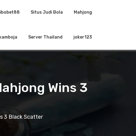
Sbobet88
Situs Judi Bola
Mahjong
 kamboja
Server Thailand
joker123
Mahjong Wins 3
s 3 Black Scatter