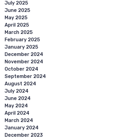
July 2025
June 2025
May 2025
April 2025
March 2025
February 2025
January 2025
December 2024
November 2024
October 2024
September 2024
August 2024
July 2024
June 2024
May 2024
April 2024
March 2024
January 2024
December 2023