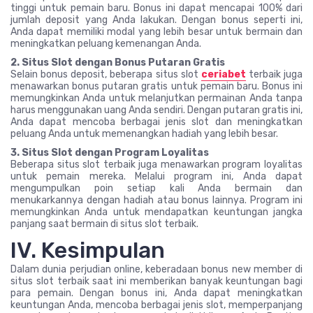
tinggi untuk pemain baru. Bonus ini dapat mencapai 100% dari
jumlah deposit yang Anda lakukan. Dengan bonus seperti ini,
Anda dapat memiliki modal yang lebih besar untuk bermain dan
meningkatkan peluang kemenangan Anda.
2. Situs Slot dengan Bonus Putaran Gratis
Selain bonus deposit, beberapa situs slot
ceriabet
terbaik juga
menawarkan bonus putaran gratis untuk pemain baru. Bonus ini
memungkinkan Anda untuk melanjutkan permainan Anda tanpa
harus menggunakan uang Anda sendiri. Dengan putaran gratis ini,
Anda dapat mencoba berbagai jenis slot dan meningkatkan
peluang Anda untuk memenangkan hadiah yang lebih besar.
3. Situs Slot dengan Program Loyalitas
Beberapa situs slot terbaik juga menawarkan program loyalitas
untuk pemain mereka. Melalui program ini, Anda dapat
mengumpulkan poin setiap kali Anda bermain dan
menukarkannya dengan hadiah atau bonus lainnya. Program ini
memungkinkan Anda untuk mendapatkan keuntungan jangka
panjang saat bermain di situs slot terbaik.
IV. Kesimpulan
Dalam dunia perjudian online, keberadaan bonus new member di
situs slot terbaik saat ini memberikan banyak keuntungan bagi
para pemain. Dengan bonus ini, Anda dapat meningkatkan
keuntungan Anda, mencoba berbagai jenis slot, memperpanjang