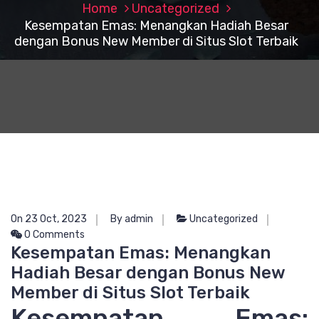
Home
Uncategorized
Kesempatan Emas: Menangkan Hadiah Besar
dengan Bonus New Member di Situs Slot Terbaik
On 23 Oct, 2023
By admin
Uncategorized
0 Comments
Kesempatan Emas: Menangkan
Hadiah Besar dengan Bonus New
Member di Situs Slot Terbaik
Kesempatan Emas: