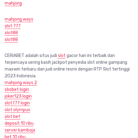
mahjong
mahjong ways
slot 777
slot88
slot88
CERIABET adalah situs judi
slot
gacor hari ini terbaik dan
terpercaya sering kasih jackpot penyedia slot online gampang
maxwin terbaru dan judi online resmi dengan RTP Slot tertinggi
2023 Indonesia.
mahjong ways 2
sbobet login
joker123 login
slot777 login
slot olympus
slot bet
deposit 10 ribu
server kamboja
bet 10 ribu