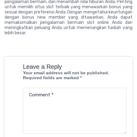
pengalaman bermain, dan menambah nilai hiburan Anda. Penting
untuk memilih situs slot terbaik yang menawarkan bonus yang
sesuai dengan preferensi Anda. Dengan mengetahui keuntungan
dengan bonus new member yang ditawarkan, Anda dapat
memaksimalkan pengalaman bermain slot online Anda dan
meningkatkan peluang Anda untuk memenangkan hadiah yang
lebih besar.
Leave a Reply
Your email address will not be published.
Required fields are marked
*
Comment
*