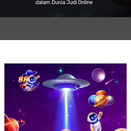
dalam Dunia Judi Online