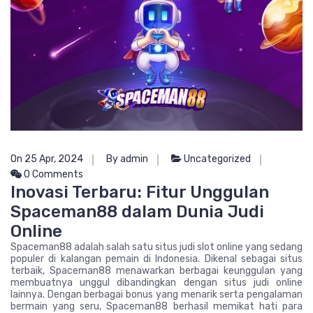
On 25 Apr, 2024
By admin
Uncategorized
0 Comments
Inovasi Terbaru: Fitur Unggulan
Spaceman88 dalam Dunia Judi
Online
Spaceman88 adalah salah satu situs judi slot online yang sedang
populer di kalangan pemain di Indonesia. Dikenal sebagai situs
terbaik, Spaceman88 menawarkan berbagai keunggulan yang
membuatnya unggul dibandingkan dengan situs judi online
lainnya. Dengan berbagai bonus yang menarik serta pengalaman
bermain yang seru, Spaceman88 berhasil memikat hati para