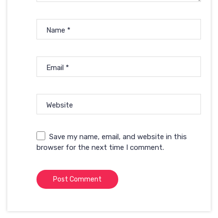
Name
*
Email
*
Website
Save my name, email, and website in this
browser for the next time I comment.