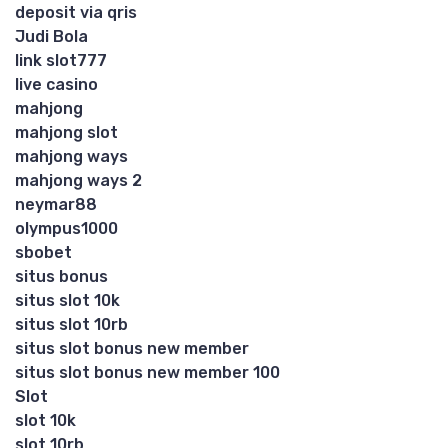
deposit via qris
Judi Bola
link slot777
live casino
mahjong
mahjong slot
mahjong ways
mahjong ways 2
neymar88
olympus1000
sbobet
situs bonus
situs slot 10k
situs slot 10rb
situs slot bonus new member
situs slot bonus new member 100
Slot
slot 10k
slot 10rb