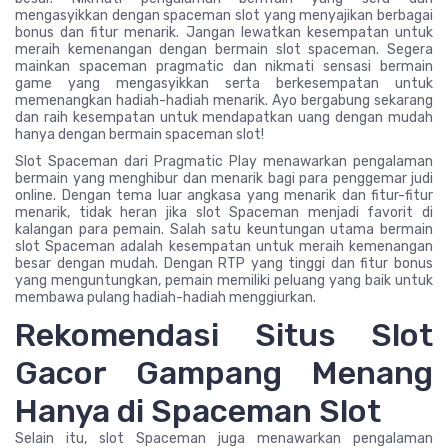
mengasyikkan dengan spaceman slot yang menyajikan berbagai
bonus dan fitur menarik. Jangan lewatkan kesempatan untuk
meraih kemenangan dengan bermain slot spaceman. Segera
mainkan spaceman pragmatic dan nikmati sensasi bermain
game yang mengasyikkan serta berkesempatan untuk
memenangkan hadiah-hadiah menarik. Ayo bergabung sekarang
dan raih kesempatan untuk mendapatkan uang dengan mudah
hanya dengan bermain spaceman slot!
Slot Spaceman dari Pragmatic Play menawarkan pengalaman
bermain yang menghibur dan menarik bagi para penggemar judi
online. Dengan tema luar angkasa yang menarik dan fitur-fitur
menarik, tidak heran jika slot Spaceman menjadi favorit di
kalangan para pemain. Salah satu keuntungan utama bermain
slot Spaceman adalah kesempatan untuk meraih kemenangan
besar dengan mudah. Dengan RTP yang tinggi dan fitur bonus
yang menguntungkan, pemain memiliki peluang yang baik untuk
membawa pulang hadiah-hadiah menggiurkan.
Rekomendasi Situs Slot
Gacor Gampang Menang
Hanya di Spaceman Slot
Selain itu, slot Spaceman juga menawarkan pengalaman