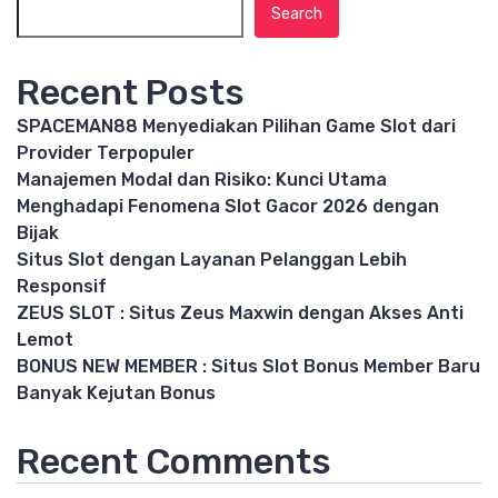
Search
Recent Posts
SPACEMAN88 Menyediakan Pilihan Game Slot dari
Provider Terpopuler
Manajemen Modal dan Risiko: Kunci Utama
Menghadapi Fenomena Slot Gacor 2026 dengan
Bijak
Situs Slot dengan Layanan Pelanggan Lebih
Responsif
ZEUS SLOT : Situs Zeus Maxwin dengan Akses Anti
Lemot
BONUS NEW MEMBER : Situs Slot Bonus Member Baru
Banyak Kejutan Bonus
Recent Comments