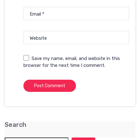
Email
*
Website
Save my name, email, and website in this
browser for the next time I comment.
Search