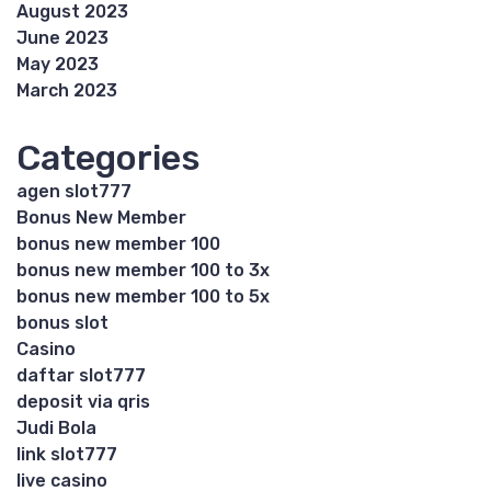
August 2023
June 2023
May 2023
March 2023
Categories
agen slot777
Bonus New Member
bonus new member 100
bonus new member 100 to 3x
bonus new member 100 to 5x
bonus slot
Casino
daftar slot777
deposit via qris
Judi Bola
link slot777
live casino