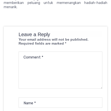
memberikan peluang untuk memenangkan hadiah-hadiah
menarik.
Leave a Reply
Your email address will not be published.
Required fields are marked
*
Comment
*
Name
*