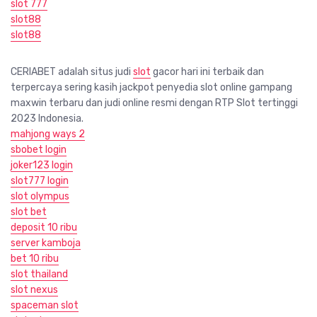
slot 777
slot88
slot88
CERIABET adalah situs judi
slot
gacor hari ini terbaik dan
terpercaya sering kasih jackpot penyedia slot online gampang
maxwin terbaru dan judi online resmi dengan RTP Slot tertinggi
2023 Indonesia.
mahjong ways 2
sbobet login
joker123 login
slot777 login
slot olympus
slot bet
deposit 10 ribu
server kamboja
bet 10 ribu
slot thailand
slot nexus
spaceman slot