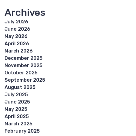
Archives
July 2026
June 2026
May 2026
April 2026
March 2026
December 2025
November 2025
October 2025
September 2025
August 2025
July 2025
June 2025
May 2025
April 2025
March 2025
February 2025