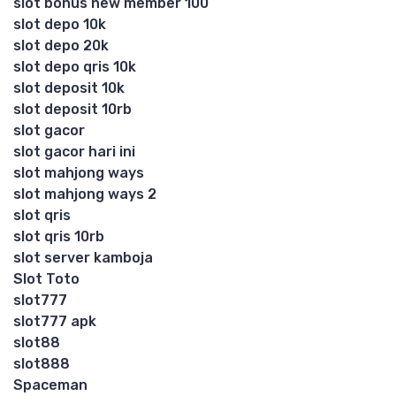
slot bonus new member 100
slot depo 10k
slot depo 20k
slot depo qris 10k
slot deposit 10k
slot deposit 10rb
slot gacor
slot gacor hari ini
slot mahjong ways
slot mahjong ways 2
slot qris
slot qris 10rb
slot server kamboja
Slot Toto
slot777
slot777 apk
slot88
slot888
Spaceman