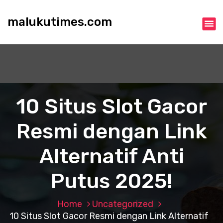
S
k
malukutimes.com
i
p
t
o
c
o
n
10 Situs Slot Gacor
t
e
Resmi dengan Link
n
t
Alternatif Anti
Putus 2025!
Home
Uncategorized
10 Situs Slot Gacor Resmi dengan Link Alternatif