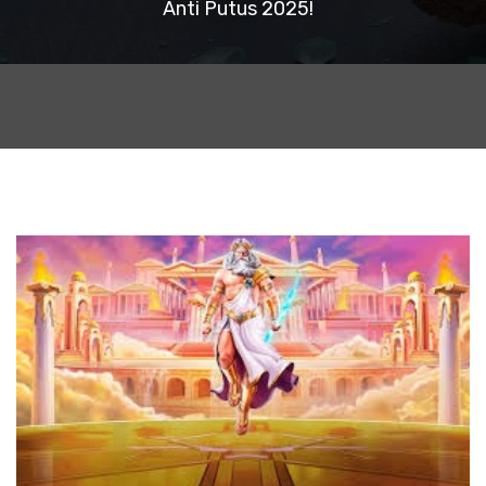
Anti Putus 2025!