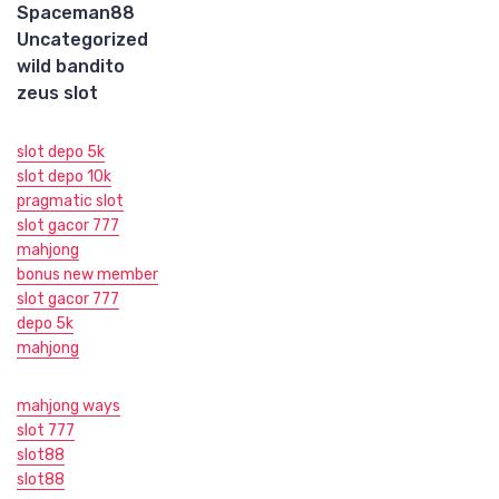
Spaceman88
Uncategorized
wild bandito
zeus slot
slot depo 5k
slot depo 10k
pragmatic slot
slot gacor 777
mahjong
bonus new member
slot gacor 777
depo 5k
mahjong
mahjong ways
slot 777
slot88
slot88