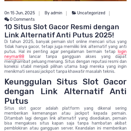
On 15 Jun, 2025
By admin
Uncategorized
0 Comments
10 Situs Slot Gacor Resmi dengan
Link Alternatif Anti Putus 2025!
Di tahun 2025, banyak pemain slot online mencari situs yang
tidak hanya gacor, tetapi juga memiliki link alternatif yang anti
putus. Hal ini penting agar pengalaman bermain tetap
login
neymar88
lancar tanpa gangguan akses yang dapat
menghambat peluang menang. Situs dengan reputasi resmi dan
koneksi stabil menjadi pilihan utama bagi mereka yang ingin
menikmati sensasi jackpot tanpa khawatir masalah teknis.
Keunggulan Situs Slot Gacor
dengan Link Alternatif Anti
Putus
Situs slot gacor adalah platform yang dikenal sering
memberikan kemenangan atau jackpot kepada pemain.
Ditambah lagi dengan link alternatif yang disediakan, pemain
bisa mengakses situs kapan saja tanpa hambatan akibat
pemblokiran atau gangguan server. Keandalan ini memberikan