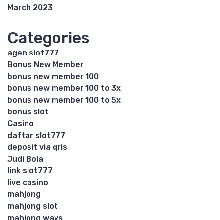
March 2023
Categories
agen slot777
Bonus New Member
bonus new member 100
bonus new member 100 to 3x
bonus new member 100 to 5x
bonus slot
Casino
daftar slot777
deposit via qris
Judi Bola
link slot777
live casino
mahjong
mahjong slot
mahjong ways