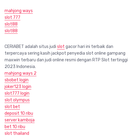
mahjong ways
slot 777
slot88
slot88
CERIABET adalah situs judi
slot
gacor hari ini terbaik dan
terpercaya sering kasih jackpot penyedia slot online gampang
maxwin terbaru dan judi online resmi dengan RTP Slot tertinggi
2023 Indonesia.
mahjong ways 2
sbobet login
joker123 login
slot777 login
slot olympus
slot bet
deposit 10 ribu
server kamboja
bet 10 ribu
slot thailand