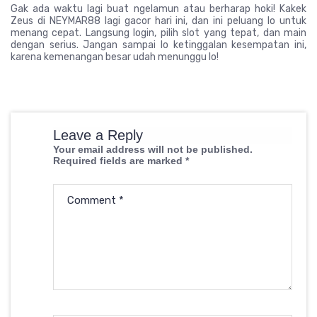
Gak ada waktu lagi buat ngelamun atau berharap hoki! Kakek
Zeus di NEYMAR88 lagi gacor hari ini, dan ini peluang lo untuk
menang cepat. Langsung login, pilih slot yang tepat, dan main
dengan serius. Jangan sampai lo ketinggalan kesempatan ini,
karena kemenangan besar udah menunggu lo!
Leave a Reply
Your email address will not be published.
Required fields are marked
*
Comment
*