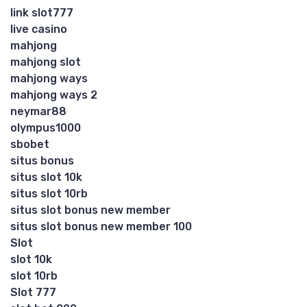
link slot777
live casino
mahjong
mahjong slot
mahjong ways
mahjong ways 2
neymar88
olympus1000
sbobet
situs bonus
situs slot 10k
situs slot 10rb
situs slot bonus new member
situs slot bonus new member 100
Slot
slot 10k
slot 10rb
Slot 777