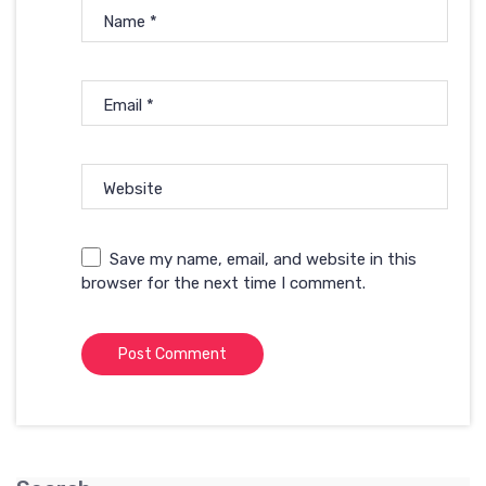
Name
*
Email
*
Website
Save my name, email, and website in this
browser for the next time I comment.