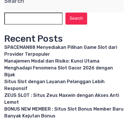
Search
Search
Recent Posts
SPACEMAN88 Menyediakan Pilihan Game Slot dari
Provider Terpopuler
Manajemen Modal dan Risiko: Kunci Utama
Menghadapi Fenomena Slot Gacor 2026 dengan
Bijak
Situs Slot dengan Layanan Pelanggan Lebih
Responsif
ZEUS SLOT : Situs Zeus Maxwin dengan Akses Anti
Lemot
BONUS NEW MEMBER : Situs Slot Bonus Member Baru
Banyak Kejutan Bonus