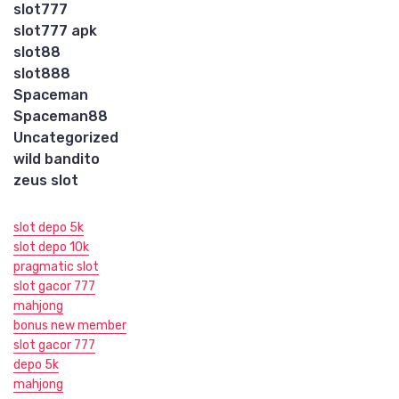
slot777
slot777 apk
slot88
slot888
Spaceman
Spaceman88
Uncategorized
wild bandito
zeus slot
slot depo 5k
slot depo 10k
pragmatic slot
slot gacor 777
mahjong
bonus new member
slot gacor 777
depo 5k
mahjong