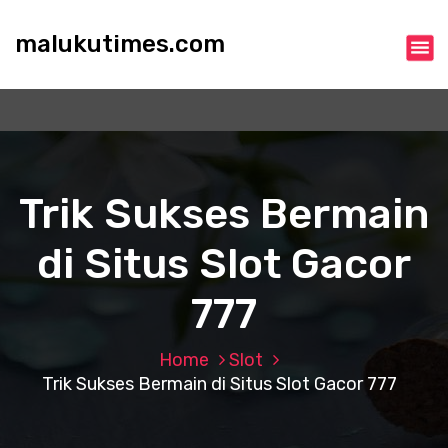
S
k
malukutimes.com
i
p
t
o
c
o
n
Trik Sukses Bermain
t
e
di Situs Slot Gacor
n
t
777
Home
Slot
Trik Sukses Bermain di Situs Slot Gacor 777