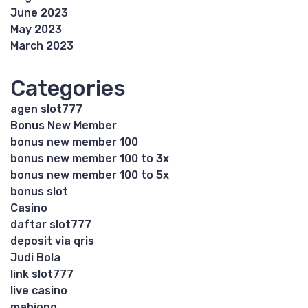
June 2023
May 2023
March 2023
Categories
agen slot777
Bonus New Member
bonus new member 100
bonus new member 100 to 3x
bonus new member 100 to 5x
bonus slot
Casino
daftar slot777
deposit via qris
Judi Bola
link slot777
live casino
mahjong