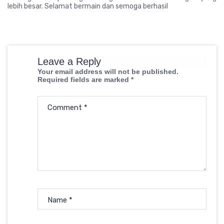
lebih besar. Selamat bermain dan semoga berhasil
Leave a Reply
Your email address will not be published.
Required fields are marked
*
Comment
*
Name
*