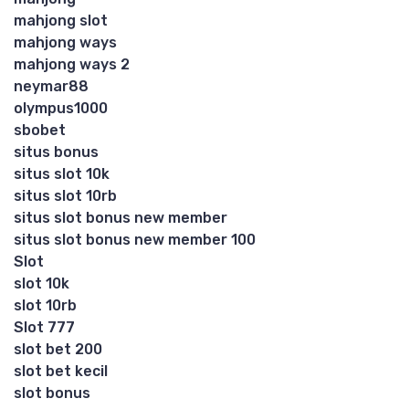
mahjong slot
mahjong ways
mahjong ways 2
neymar88
olympus1000
sbobet
situs bonus
situs slot 10k
situs slot 10rb
situs slot bonus new member
situs slot bonus new member 100
Slot
slot 10k
slot 10rb
Slot 777
slot bet 200
slot bet kecil
slot bonus