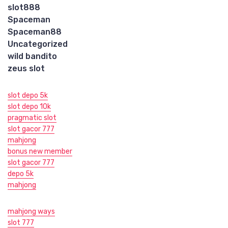
slot888
Spaceman
Spaceman88
Uncategorized
wild bandito
zeus slot
slot depo 5k
slot depo 10k
pragmatic slot
slot gacor 777
mahjong
bonus new member
slot gacor 777
depo 5k
mahjong
mahjong ways
slot 777