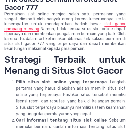
Gacor 777
Permainan slot online menjadi salah satu permainan yang
sangat diminati oleh banyak orang karena keseruannya serta
kesempatan untuk mendapatkan hadiah besar.
slot gacor
gampang menang
Namun, tidak semua situs slot online dapat
dipercaya dan memberikan pengalaman bermain yang baik. Oleh
karena itu, dalam artikel ini akan dibahas trik sukses bermain di
situs slot gacor 777 yang terpercaya dan dapat memberikan
keuntungan maksimal kepada para pemain.
Strategi Terbaik untuk
Menang di Situs Slot Gacor
Pilih situs slot online yang terpercaya
Langkah
pertama yang harus dilakukan adalah memilih situs slot
online yang terpercaya. Pastikan situs tersebut memiliki
lisensi resmi dan reputasi yang baik di kalangan pemain.
Situs slot terpercaya biasanya memiliki sistem keamanan
yang tinggi dan pembayaran yang cepat.
Cari informasi tentang situs slot online
Sebelum
memulai bermain, carilah informasi tentang situs slot