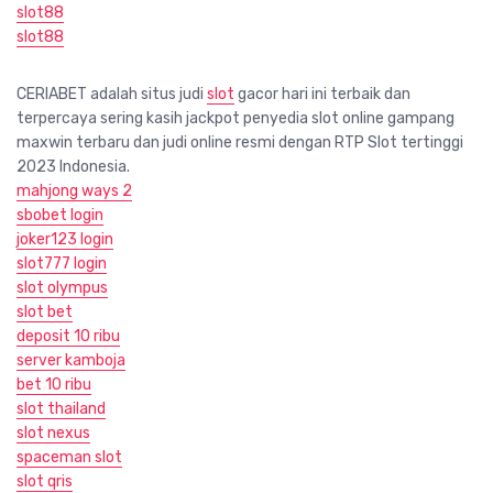
slot88
slot88
CERIABET adalah situs judi
slot
gacor hari ini terbaik dan
terpercaya sering kasih jackpot penyedia slot online gampang
maxwin terbaru dan judi online resmi dengan RTP Slot tertinggi
2023 Indonesia.
mahjong ways 2
sbobet login
joker123 login
slot777 login
slot olympus
slot bet
deposit 10 ribu
server kamboja
bet 10 ribu
slot thailand
slot nexus
spaceman slot
slot qris