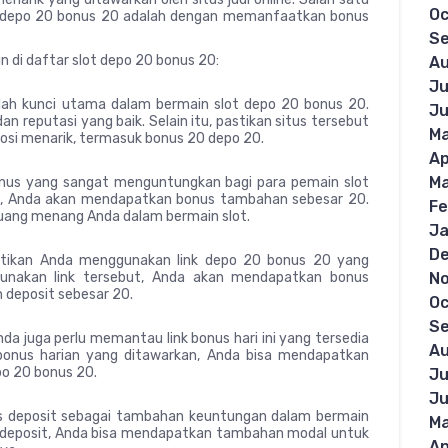
Oc
ot depo 20 bonus 20 adalah dengan memanfaatkan bonus
S
in di daftar slot depo 20 bonus 20:
Au
Ju
dalah kunci utama dalam bermain slot depo 20 bonus 20.
Ju
dan reputasi yang baik. Selain itu, pastikan situs tersebut
Ma
osi menarik, termasuk bonus 20 depo 20.
Ap
Ma
onus yang sangat menguntungkan bagi para pemain slot
20, Anda akan mendapatkan bonus tambahan sebesar 20.
Fe
uang menang Anda dalam bermain slot.
Ja
D
tikan Anda menggunakan link depo 20 bonus 20 yang
N
ggunakan link tersebut, Anda akan mendapatkan bonus
deposit sebesar 20.
Oc
S
da juga perlu memantau link bonus hari ini yang tersedia
Au
 bonus harian yang ditawarkan, Anda bisa mendapatkan
o 20 bonus 20.
Ju
Ju
nus deposit sebagai tambahan keuntungan dalam bermain
Ma
 deposit, Anda bisa mendapatkan tambahan modal untuk
Ap