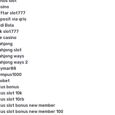
nus slot
sino
ftar slot777
posit via qris
di Bola
nk slot777
ve casino
ahjong
hjong slot
hjong ways
hjong ways 2
eymar88
ympus1000
obet
tus bonus
tus slot 10k
tus slot 10rb
tus slot bonus new member
tus slot bonus new member 100