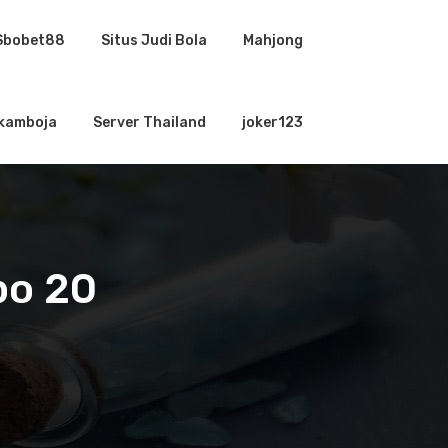
Sbobet88
Situs Judi Bola
Mahjong
 kamboja
Server Thailand
joker123
po 20