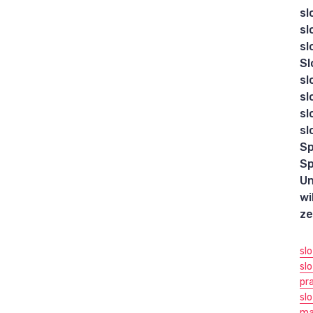
sl
sl
sl
Sl
sl
sl
sl
sl
S
S
Un
wi
ze
sl
sl
pr
sl
ma