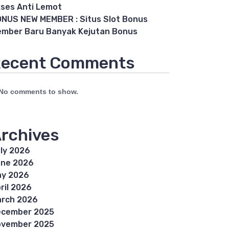
ses Anti Lemot
NUS NEW MEMBER : Situs Slot Bonus
mber Baru Banyak Kejutan Bonus
ecent Comments
No comments to show.
rchives
ly 2026
ne 2026
y 2026
ril 2026
rch 2026
ecember 2025
ovember 2025