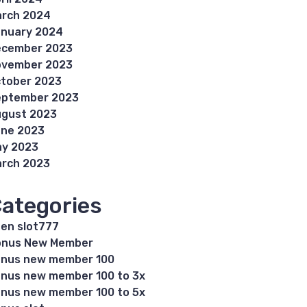
rch 2024
nuary 2024
ecember 2023
ovember 2023
tober 2023
eptember 2023
gust 2023
ne 2023
y 2023
rch 2023
ategories
en slot777
onus New Member
nus new member 100
nus new member 100 to 3x
nus new member 100 to 5x