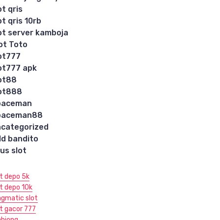
ot qris
ot qris 10rb
ot server kamboja
ot Toto
ot777
ot777 apk
ot88
ot888
paceman
paceman88
categorized
ld bandito
us slot
ot depo 5k
ot depo 10k
agmatic slot
ot gacor 777
hjong