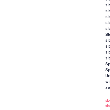
sl
sl
sl
sl
sl
Sl
sl
sl
sl
sl
S
S
Un
wi
ze
sl
sl