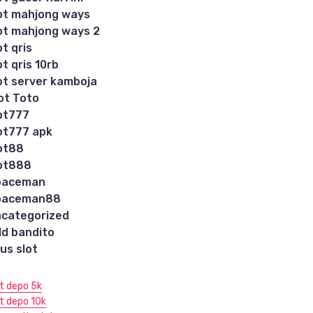
ot mahjong ways
ot mahjong ways 2
ot qris
ot qris 10rb
ot server kamboja
ot Toto
ot777
ot777 apk
ot88
ot888
paceman
paceman88
categorized
ld bandito
us slot
ot depo 5k
ot depo 10k