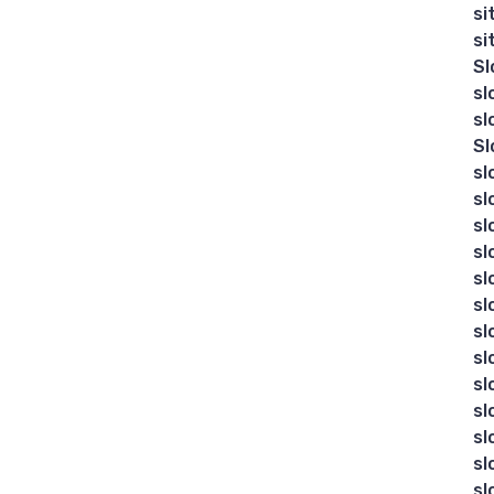
si
si
Sl
sl
sl
Sl
sl
sl
sl
sl
sl
sl
sl
sl
sl
sl
sl
sl
sl