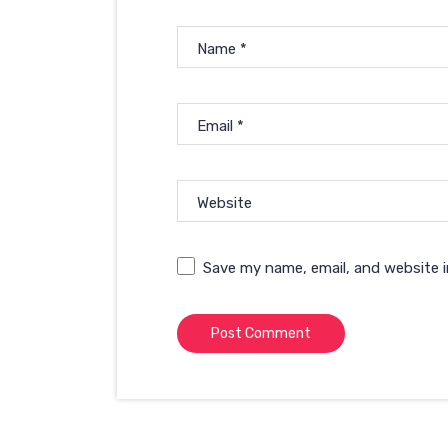
Name
*
Email
*
Website
Save my name, email, and website i