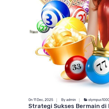
On 11 Dec, 2025
By admin
olympus100
Strategi Sukses Bermain di 