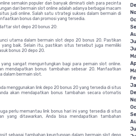
 online semakin populer dan banyak diminati oleh para pecinta
D
ungan dari bermain slot online adalah adanya berbagai macam
N
tus judi online. Salah satu strategi sukses dalam bermain di
nfaatkan bonus dan promosi yang tersedia.
Oc
S
 daftar slot depo 20 bonus 20:
Au
 kunci utama dalam bermain slot depo 20 bonus 20. Pastikan
Ju
 yang baik. Selain itu, pastikan situs tersebut juga memiliki
Ju
asuk bonus 20 depo 20.
Ma
Ap
 yang sangat menguntungkan bagi para pemain slot online.
kan mendapatkan bonus tambahan sebesar 20. Manfaatkan
Ma
a dalam bermain slot.
Fe
Ja
a menggunakan link depo 20 bonus 20 yang tersedia di situs
D
t, Anda akan mendapatkan bonus tambahan secara otomatis
N
Oc
ga perlu memantau link bonus hari ini yang tersedia di situs
S
ian yang ditawarkan, Anda bisa mendapatkan tambahan
Au
Ju
eposit sebagai tambahan keuntungan dalam bermain slot depo