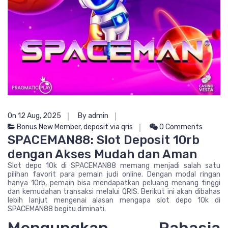
On 12 Aug, 2025
By admin
Bonus New Member
,
deposit via qris
0 Comments
SPACEMAN88: Slot Deposit 10rb
dengan Akses Mudah dan Aman
Slot depo 10k di SPACEMAN88 memang menjadi salah satu
pilihan favorit para pemain judi online. Dengan modal ringan
hanya 10rb, pemain bisa mendapatkan peluang menang tinggi
dan kemudahan transaksi melalui QRIS. Berikut ini akan dibahas
lebih lanjut mengenai alasan mengapa slot depo 10k di
SPACEMAN88 begitu diminati.