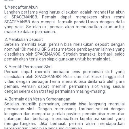
1. Mendaftar Akun
Langkah pertama yang harus dilakukan adalah mendaftar akun
di SPACEMAN88. Pemain dapat mengakses situs resmi
SPACEMAN88 dan mengisi formulir pendaftaran dengan data
yang valid. Setelah itu, pemain akan mendapatkan akun untuk
masuk ke dalam permainan.
2. Melakukan Deposit
Setelah memiliki akun, pemain bisa melakukan deposit dengan
nominal 10k melalui QRIS atau metode pembayaran lainnya yang
disediakan oleh SPACEMAN88. Setelah transaksi berhasil, saldo
pemain akan terisi dan siap digunakan untuk bermain slot.
3. Memilih Permainan Slot
Pemain dapat memilih berbagai jenis permainan slot yang
disediakan oleh SPACEMAN88. Mulai dari slot klasik hingga slot
video dengan berbagai tema menarik bisa dinikmati oleh para
pemain. Pemain dapat memilih permainan slot yang sesuai
dengan selera dan strategi permainan masing-masing.
4. Bermain dan Meraih Kemenangan
Setelah memilih permainan, pemain bisa langsung memulai
permainan slot. Dengan memasang taruhan sesuai dengan
keinginan dan mengatur jumlah payline, pemain bisa memutar
gulungan dan berharap mendapatkan kombinasi simbol yang
menguntungkan. Jika berhasil, pemain akan mendapatkan
kemenangan yang bisa langsung dicairkan.