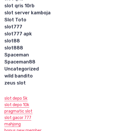
slot qris 10rb
slot server kamboja
Slot Toto
slot777
slot777 apk
slot88
slot888
Spaceman
Spaceman88
Uncategorized
wild bandito
zeus slot
slot depo 5k
slot depo 10k
pragmatic slot
slot gacor 777
mahjong
bonus new member