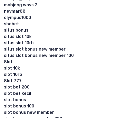
mahjong ways 2
neymar88
olympus1000
sbobet
situs bonus
situs slot 10k
situs slot 10rb
situs slot bonus new member
situs slot bonus new member 100
Slot
slot 10k
slot 10rb
Slot 777
slot bet 200
slot bet kecil
slot bonus
slot bonus 100
slot bonus new member