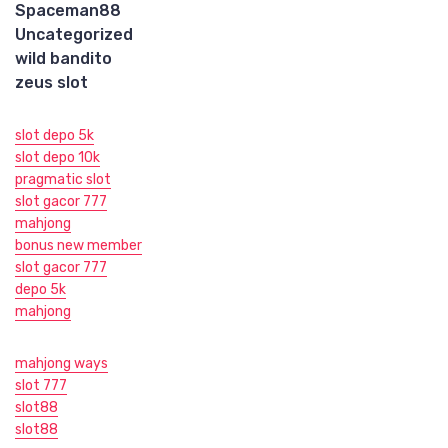
Spaceman88
Uncategorized
wild bandito
zeus slot
slot depo 5k
slot depo 10k
pragmatic slot
slot gacor 777
mahjong
bonus new member
slot gacor 777
depo 5k
mahjong
mahjong ways
slot 777
slot88
slot88