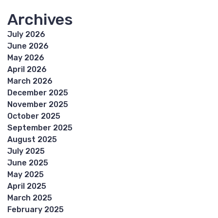
Archives
July 2026
June 2026
May 2026
April 2026
March 2026
December 2025
November 2025
October 2025
September 2025
August 2025
July 2025
June 2025
May 2025
April 2025
March 2025
February 2025