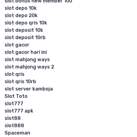
slot bonus new member 100
slot depo 10k
slot depo 20k
slot depo qris 10k
slot deposit 10k
slot deposit 10rb
slot gacor
slot gacor hari ini
slot mahjong ways
slot mahjong ways 2
slot qris
slot qris 10rb
slot server kamboja
Slot Toto
slot777
slot777 apk
slot88
slot888
Spaceman