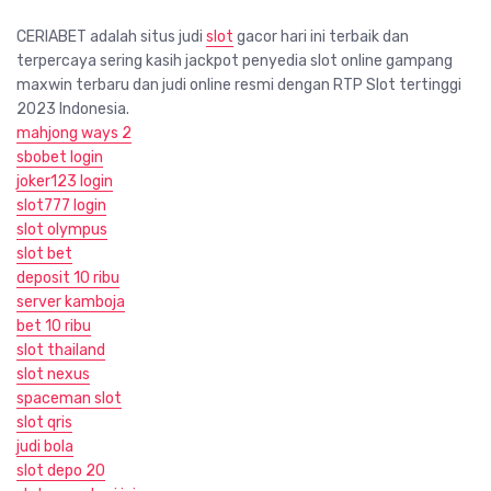
CERIABET adalah situs judi
slot
gacor hari ini terbaik dan
terpercaya sering kasih jackpot penyedia slot online gampang
maxwin terbaru dan judi online resmi dengan RTP Slot tertinggi
2023 Indonesia.
mahjong ways 2
sbobet login
joker123 login
slot777 login
slot olympus
slot bet
deposit 10 ribu
server kamboja
bet 10 ribu
slot thailand
slot nexus
spaceman slot
slot qris
judi bola
slot depo 20