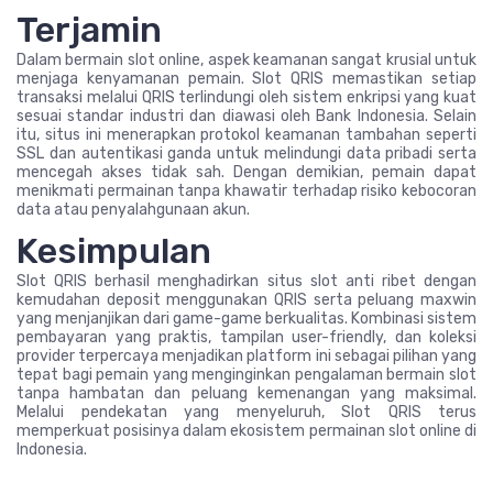
Terjamin
Dalam bermain slot online, aspek keamanan sangat krusial untuk
menjaga kenyamanan pemain. Slot QRIS memastikan setiap
transaksi melalui QRIS terlindungi oleh sistem enkripsi yang kuat
sesuai standar industri dan diawasi oleh Bank Indonesia. Selain
itu, situs ini menerapkan protokol keamanan tambahan seperti
SSL dan autentikasi ganda untuk melindungi data pribadi serta
mencegah akses tidak sah. Dengan demikian, pemain dapat
menikmati permainan tanpa khawatir terhadap risiko kebocoran
data atau penyalahgunaan akun.
Kesimpulan
Slot QRIS berhasil menghadirkan situs slot anti ribet dengan
kemudahan deposit menggunakan QRIS serta peluang maxwin
yang menjanjikan dari game-game berkualitas. Kombinasi sistem
pembayaran yang praktis, tampilan user-friendly, dan koleksi
provider terpercaya menjadikan platform ini sebagai pilihan yang
tepat bagi pemain yang menginginkan pengalaman bermain slot
tanpa hambatan dan peluang kemenangan yang maksimal.
Melalui pendekatan yang menyeluruh, Slot QRIS terus
memperkuat posisinya dalam ekosistem permainan slot online di
Indonesia.