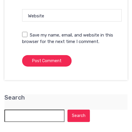
Website
Save my name, email, and website in this
browser for the next time I comment.
Search
Search