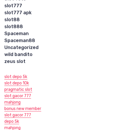
slot777
slot777 apk
slot88
slot888
Spaceman
Spaceman88
Uncategorized
wild bandito
zeus slot
slot depo 5k
slot depo 10k
pragmatic slot
slot gacor 777
mahjong
bonus new member
slot gacor 777
depo 5k
mahjong