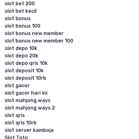
slot bet 200
slot bet kecil
slot bonus
slot bonus 100
slot bonus new member
slot bonus new member 100
slot depo 10k
slot depo 20k
slot depo qris 10k
slot deposit 10k
slot deposit 10rb
slot gacor
slot gacor hari ini
slot mahjong ways
slot mahjong ways 2
slot qris
slot qris 10rb
slot server kamboja
Slot Toto