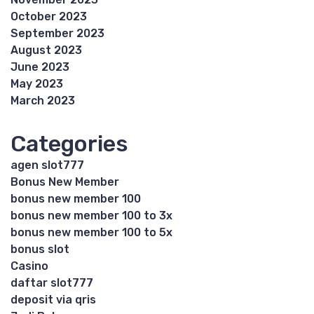
October 2023
September 2023
August 2023
June 2023
May 2023
March 2023
Categories
agen slot777
Bonus New Member
bonus new member 100
bonus new member 100 to 3x
bonus new member 100 to 5x
bonus slot
Casino
daftar slot777
deposit via qris