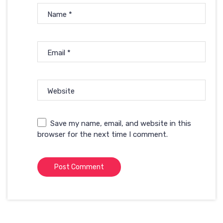
Name
*
Email
*
Website
Save my name, email, and website in this
browser for the next time I comment.