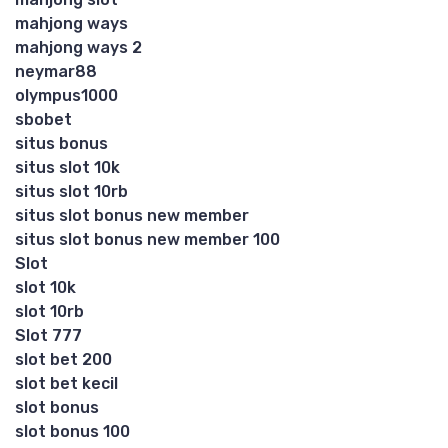
mahjong ways
mahjong ways 2
neymar88
olympus1000
sbobet
situs bonus
situs slot 10k
situs slot 10rb
situs slot bonus new member
situs slot bonus new member 100
Slot
slot 10k
slot 10rb
Slot 777
slot bet 200
slot bet kecil
slot bonus
slot bonus 100