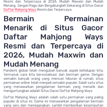
Resmi dan Terpercaya di 2026, Mudah Maxwin dan Mudah
Menang. Jangan Ragu dan Bergabunglah Sekarang di Situs Gacor
Daftar Mahjong Ways
Resmi dan Terpercaya.
Bermain Permainan
Menarik di Situs Gacor
Daftar Mahjong Ways
Resmi dan Terpercaya di
2026, Mudah Maxwin dan
Mudah Menang
Pandemi global telah mengubah banyak aspek kehidupan kita,
termasuk cara kita bersosialisasi dan bermain game. Dengan
semakin banyak orang yang mencari hiburan di rumah, situs
permainan online telah menjadi semakin populer. Salah satu situs
yang menawarkan pengalaman bermain yang menarik dan
menguntungkan adalah Situs Gacor Daftar Mahjong Ways.
Daftar Mahjong Ways adalah salah satu permainan yang paling
populer di situs ini. Game ini menawarkan pengalaman bermain
yang seru dan menegangkan, sambil memberikan kesempatan