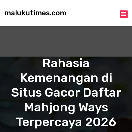
S
k
malukutimes.com
i
p
t
o
c
o
n
Rahasia
t
e
Kemenangan di
n
t
Situs Gacor Daftar
Mahjong Ways
Terpercaya 2026