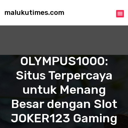
S
k
malukutimes.com
i
p
t
o
c
o
n
OLYMPUS1000:
t
e
Situs Terpercaya
n
t
untuk Menang
Besar dengan Slot
JOKER123 Gaming