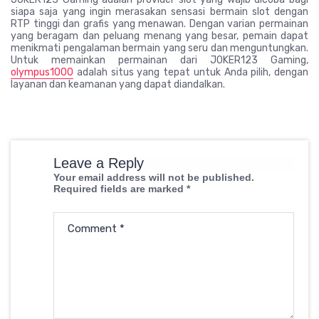
siapa saja yang ingin merasakan sensasi bermain slot dengan
RTP tinggi dan grafis yang menawan. Dengan varian permainan
yang beragam dan peluang menang yang besar, pemain dapat
menikmati pengalaman bermain yang seru dan menguntungkan.
Untuk memainkan permainan dari JOKER123 Gaming,
olympus1000
adalah situs yang tepat untuk Anda pilih, dengan
layanan dan keamanan yang dapat diandalkan.
Leave a Reply
Your email address will not be published.
Required fields are marked
*
Comment
*