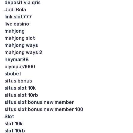
deposit via qris
Judi Bola
link slot777
live casino
mahjong
mahjong slot
mahjong ways
mahjong ways 2
neymar88
olympus1000
sbobet
situs bonus
situs slot 10k
situs slot 10rb
situs slot bonus new member
situs slot bonus new member 100
Slot
slot 10k
slot 10rb