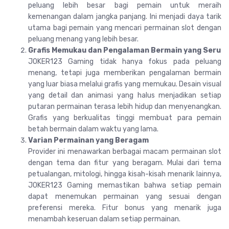
peluang lebih besar bagi pemain untuk meraih
kemenangan dalam jangka panjang. Ini menjadi daya tarik
utama bagi pemain yang mencari permainan slot dengan
peluang menang yang lebih besar.
Grafis Memukau dan Pengalaman Bermain yang Seru
JOKER123 Gaming tidak hanya fokus pada peluang
menang, tetapi juga memberikan pengalaman bermain
yang luar biasa melalui grafis yang memukau. Desain visual
yang detail dan animasi yang halus menjadikan setiap
putaran permainan terasa lebih hidup dan menyenangkan.
Grafis yang berkualitas tinggi membuat para pemain
betah bermain dalam waktu yang lama.
Varian Permainan yang Beragam
Provider ini menawarkan berbagai macam permainan slot
dengan tema dan fitur yang beragam. Mulai dari tema
petualangan, mitologi, hingga kisah-kisah menarik lainnya,
JOKER123 Gaming memastikan bahwa setiap pemain
dapat menemukan permainan yang sesuai dengan
preferensi mereka. Fitur bonus yang menarik juga
menambah keseruan dalam setiap permainan.