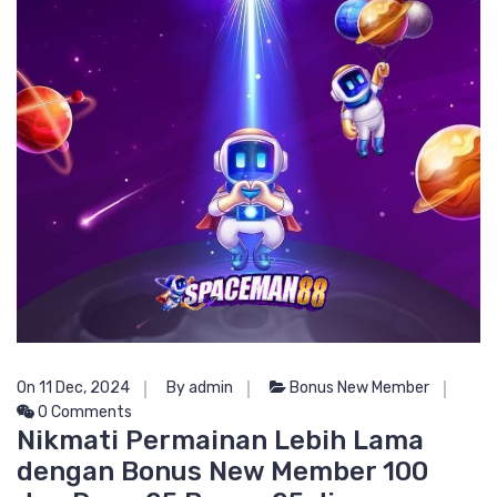
On 11 Dec, 2024
By admin
Bonus New Member
0 Comments
Nikmati Permainan Lebih Lama
dengan Bonus New Member 100