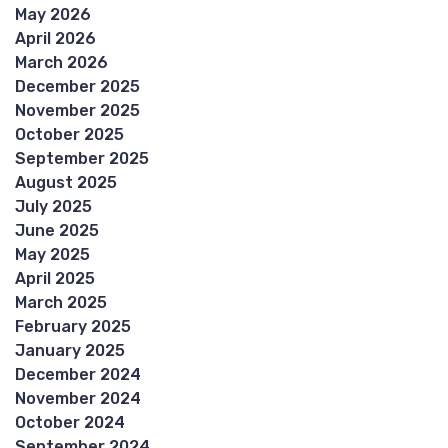
May 2026
April 2026
March 2026
December 2025
November 2025
October 2025
September 2025
August 2025
July 2025
June 2025
May 2025
April 2025
March 2025
February 2025
January 2025
December 2024
November 2024
October 2024
September 2024