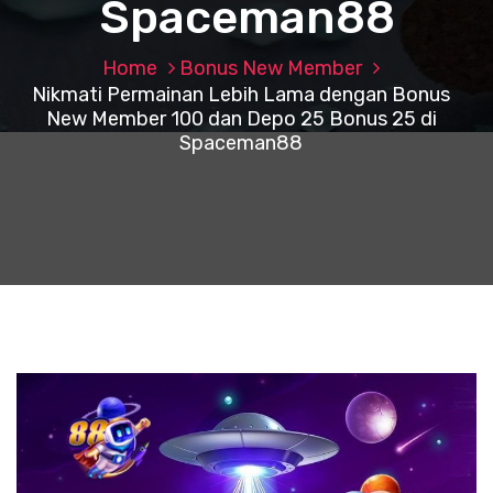
Spaceman88
Home
Bonus New Member
Nikmati Permainan Lebih Lama dengan Bonus
New Member 100 dan Depo 25 Bonus 25 di
Spaceman88