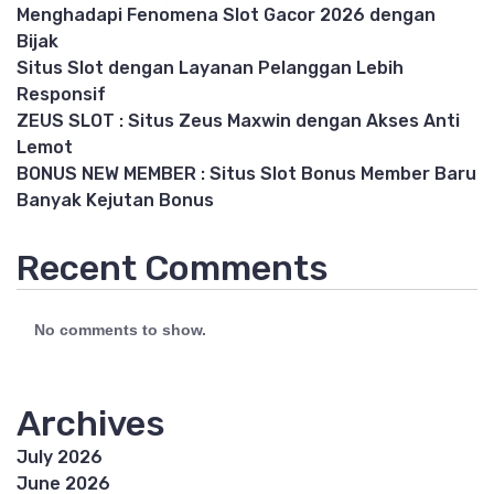
Menghadapi Fenomena Slot Gacor 2026 dengan
Bijak
Situs Slot dengan Layanan Pelanggan Lebih
Responsif
ZEUS SLOT : Situs Zeus Maxwin dengan Akses Anti
Lemot
BONUS NEW MEMBER : Situs Slot Bonus Member Baru
Banyak Kejutan Bonus
Recent Comments
No comments to show.
Archives
July 2026
June 2026