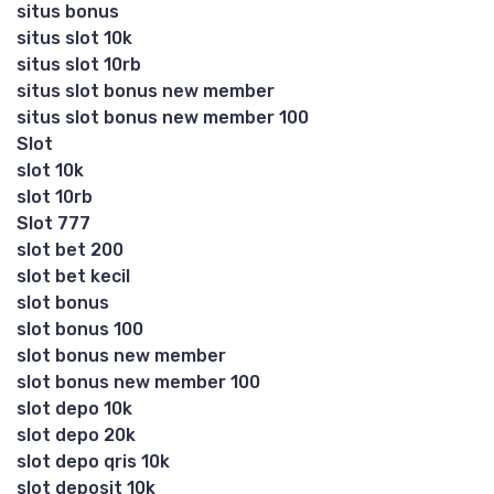
situs bonus
situs slot 10k
situs slot 10rb
situs slot bonus new member
situs slot bonus new member 100
Slot
slot 10k
slot 10rb
Slot 777
slot bet 200
slot bet kecil
slot bonus
slot bonus 100
slot bonus new member
slot bonus new member 100
slot depo 10k
slot depo 20k
slot depo qris 10k
slot deposit 10k