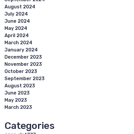
August 2024
July 2024
June 2024
May 2024
April 2024
March 2024
January 2024
December 2023
November 2023
October 2023
September 2023
August 2023
June 2023
May 2023
March 2023
Categories