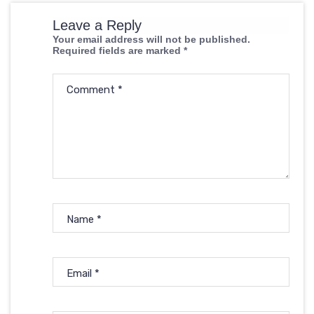
Leave a Reply
Your email address will not be published.
Required fields are marked
*
Comment
*
Name
*
Email
*