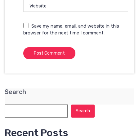
Website
Save my name, email, and website in this
browser for the next time I comment.
Search
Search
Recent Posts