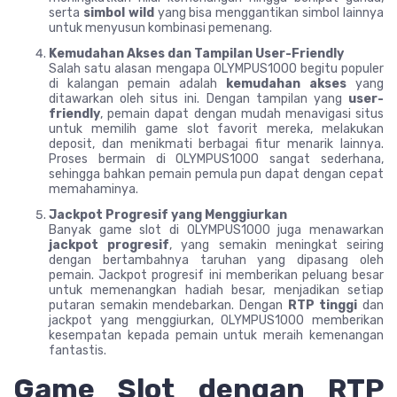
serta
simbol wild
yang bisa menggantikan simbol lainnya
untuk menyusun kombinasi pemenang.
Kemudahan Akses dan Tampilan User-Friendly
Salah satu alasan mengapa OLYMPUS1000 begitu populer
di kalangan pemain adalah
kemudahan akses
yang
ditawarkan oleh situs ini. Dengan tampilan yang
user-
friendly
, pemain dapat dengan mudah menavigasi situs
untuk memilih game slot favorit mereka, melakukan
deposit, dan menikmati berbagai fitur menarik lainnya.
Proses bermain di OLYMPUS1000 sangat sederhana,
sehingga bahkan pemain pemula pun dapat dengan cepat
memahaminya.
Jackpot Progresif yang Menggiurkan
Banyak game slot di OLYMPUS1000 juga menawarkan
jackpot progresif
, yang semakin meningkat seiring
dengan bertambahnya taruhan yang dipasang oleh
pemain. Jackpot progresif ini memberikan peluang besar
untuk memenangkan hadiah besar, menjadikan setiap
putaran semakin mendebarkan. Dengan
RTP tinggi
dan
jackpot yang menggiurkan, OLYMPUS1000 memberikan
kesempatan kepada pemain untuk meraih kemenangan
fantastis.
Game Slot dengan RTP