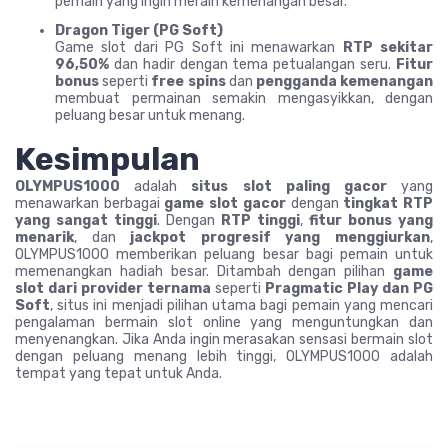
pemain yang ingin meraih kemenangan besar.
Dragon Tiger (PG Soft)
Game slot dari PG Soft ini menawarkan
RTP sekitar
96,50%
dan hadir dengan tema petualangan seru.
Fitur
bonus
seperti
free spins
dan
pengganda kemenangan
membuat permainan semakin mengasyikkan, dengan
peluang besar untuk menang.
Kesimpulan
OLYMPUS1000
adalah
situs slot paling gacor
yang
menawarkan berbagai
game slot gacor
dengan
tingkat RTP
yang sangat tinggi
. Dengan
RTP tinggi
,
fitur bonus yang
menarik
, dan
jackpot progresif yang menggiurkan
,
OLYMPUS1000 memberikan peluang besar bagi pemain untuk
memenangkan hadiah besar. Ditambah dengan pilihan
game
slot dari provider ternama
seperti
Pragmatic Play dan PG
Soft
, situs ini menjadi pilihan utama bagi pemain yang mencari
pengalaman bermain slot online yang menguntungkan dan
menyenangkan. Jika Anda ingin merasakan sensasi bermain slot
dengan peluang menang lebih tinggi, OLYMPUS1000 adalah
tempat yang tepat untuk Anda.