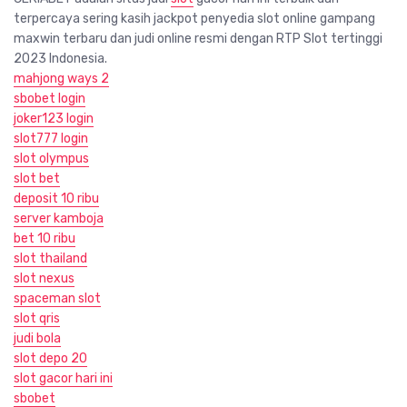
terpercaya sering kasih jackpot penyedia slot online gampang
maxwin terbaru dan judi online resmi dengan RTP Slot tertinggi
2023 Indonesia.
mahjong ways 2
sbobet login
joker123 login
slot777 login
slot olympus
slot bet
deposit 10 ribu
server kamboja
bet 10 ribu
slot thailand
slot nexus
spaceman slot
slot qris
judi bola
slot depo 20
slot gacor hari ini
sbobet