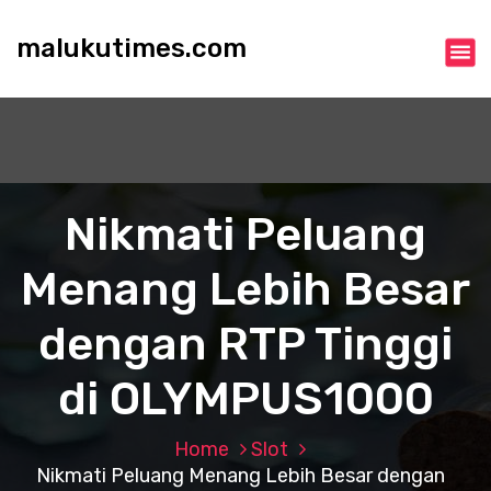
S
k
malukutimes.com
i
p
t
o
c
o
n
Nikmati Peluang
t
e
Menang Lebih Besar
n
t
dengan RTP Tinggi
di OLYMPUS1000
Home
Slot
Nikmati Peluang Menang Lebih Besar dengan