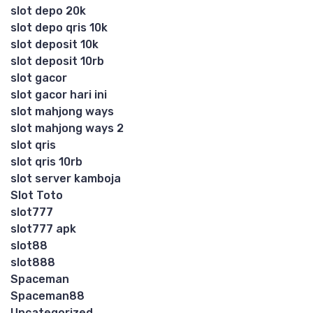
slot depo 20k
slot depo qris 10k
slot deposit 10k
slot deposit 10rb
slot gacor
slot gacor hari ini
slot mahjong ways
slot mahjong ways 2
slot qris
slot qris 10rb
slot server kamboja
Slot Toto
slot777
slot777 apk
slot88
slot888
Spaceman
Spaceman88
Uncategorized