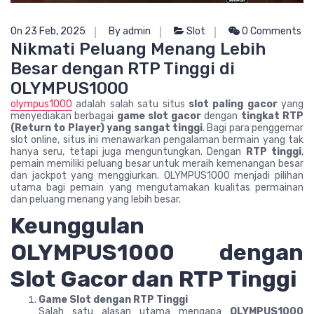
On 23 Feb, 2025
By admin
Slot
0 Comments
Nikmati Peluang Menang Lebih
Besar dengan RTP Tinggi di
OLYMPUS1000
olympus1000
adalah salah satu situs
slot paling gacor
yang
menyediakan berbagai
game slot gacor
dengan
tingkat RTP
(Return to Player) yang sangat tinggi
. Bagi para penggemar
slot online, situs ini menawarkan pengalaman bermain yang tak
hanya seru, tetapi juga menguntungkan. Dengan
RTP tinggi
,
pemain memiliki peluang besar untuk meraih kemenangan besar
dan jackpot yang menggiurkan. OLYMPUS1000 menjadi pilihan
utama bagi pemain yang mengutamakan kualitas permainan
dan peluang menang yang lebih besar.
Keunggulan
OLYMPUS1000 dengan
Slot Gacor dan RTP Tinggi
Game Slot dengan RTP Tinggi
Salah satu alasan utama mengapa
OLYMPUS1000