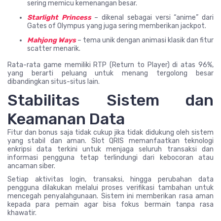
sering memicu kemenangan besar.
Starlight Princess
– dikenal sebagai versi “anime” dari
Gates of Olympus yang juga sering memberikan jackpot.
Mahjong Ways
– tema unik dengan animasi klasik dan fitur
scatter menarik.
Rata-rata game memiliki RTP (Return to Player) di atas 96%,
yang berarti peluang untuk menang tergolong besar
dibandingkan situs-situs lain.
Stabilitas Sistem dan
Keamanan Data
Fitur dan bonus saja tidak cukup jika tidak didukung oleh sistem
yang stabil dan aman. Slot QRIS memanfaatkan teknologi
enkripsi data terkini untuk menjaga seluruh transaksi dan
informasi pengguna tetap terlindungi dari kebocoran atau
ancaman siber.
Setiap aktivitas login, transaksi, hingga perubahan data
pengguna dilakukan melalui proses verifikasi tambahan untuk
mencegah penyalahgunaan. Sistem ini memberikan rasa aman
kepada para pemain agar bisa fokus bermain tanpa rasa
khawatir.