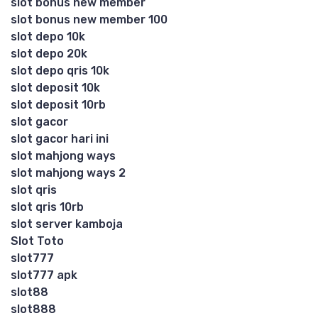
slot bonus new member
slot bonus new member 100
slot depo 10k
slot depo 20k
slot depo qris 10k
slot deposit 10k
slot deposit 10rb
slot gacor
slot gacor hari ini
slot mahjong ways
slot mahjong ways 2
slot qris
slot qris 10rb
slot server kamboja
Slot Toto
slot777
slot777 apk
slot88
slot888