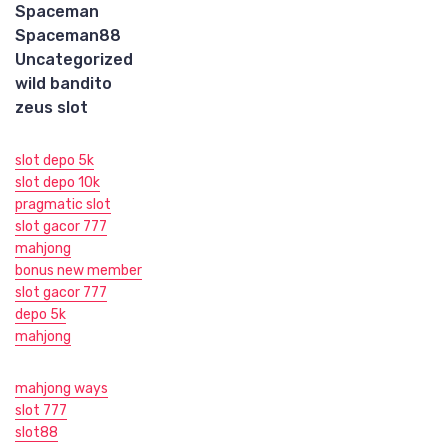
Spaceman
Spaceman88
Uncategorized
wild bandito
zeus slot
slot depo 5k
slot depo 10k
pragmatic slot
slot gacor 777
mahjong
bonus new member
slot gacor 777
depo 5k
mahjong
mahjong ways
slot 777
slot88