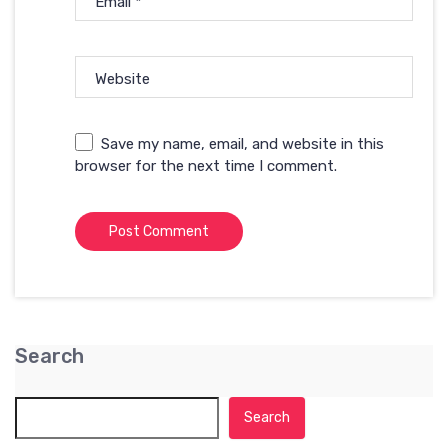
Email
*
Website
Save my name, email, and website in this
browser for the next time I comment.
Search
Search