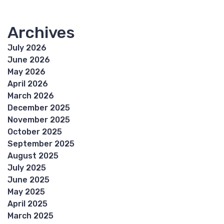
Archives
July 2026
June 2026
May 2026
April 2026
March 2026
December 2025
November 2025
October 2025
September 2025
August 2025
July 2025
June 2025
May 2025
April 2025
March 2025