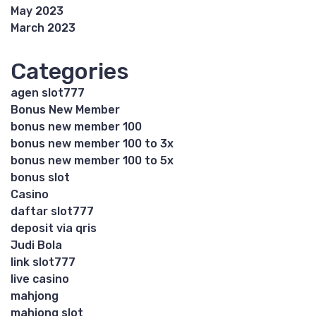
May 2023
March 2023
Categories
agen slot777
Bonus New Member
bonus new member 100
bonus new member 100 to 3x
bonus new member 100 to 5x
bonus slot
Casino
daftar slot777
deposit via qris
Judi Bola
link slot777
live casino
mahjong
mahjong slot