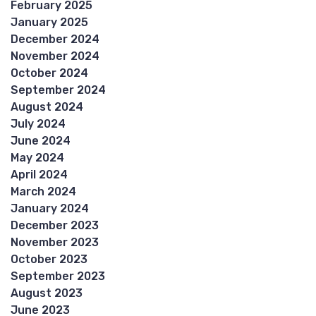
February 2025
January 2025
December 2024
November 2024
October 2024
September 2024
August 2024
July 2024
June 2024
May 2024
April 2024
March 2024
January 2024
December 2023
November 2023
October 2023
September 2023
August 2023
June 2023