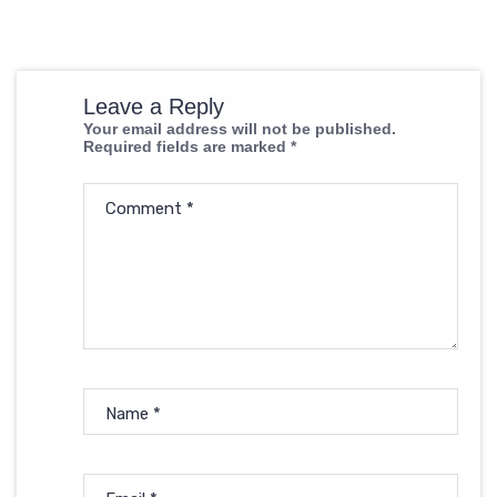
Leave a Reply
Your email address will not be published.
Required fields are marked
*
Comment
*
Name
*