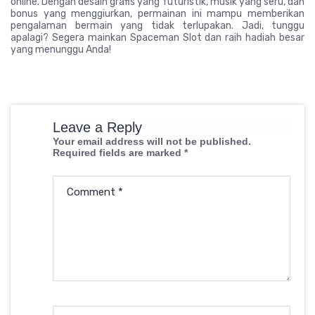
online. Dengan desain grafis yang futuristik, musik yang seru, dan
bonus yang menggiurkan, permainan ini mampu memberikan
pengalaman bermain yang tidak terlupakan. Jadi, tunggu
apalagi? Segera mainkan Spaceman Slot dan raih hadiah besar
yang menunggu Anda!
Leave a Reply
Your email address will not be published.
Required fields are marked
*
Comment
*