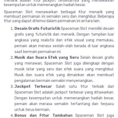
menarik adalah fitur jackpot terbesarnya yang menawarkan
kesempatan untuk memenangkan hadiah besar.
Spaceman Slot menawarkan berbagai fitur menarik yang
membuat permainan ini semakin seru dan menghibur. Beberapa
fitur yang dapat ditemui dalam permainan ini antara lain:
Desain Grafis Futuristik
Spaceman Slot memiliki desain
grafis yang futuristik dan menarik. Dengan tampilan luar
angkasa yang realistis dan efek visual yang memukau,
pemain akan merasa seolah-olah berada di luar angkasa
saat bermain permainan ini.
Musik dan Suara Efek yang Seru
Selain desain grafis
yang menawan, Spaceman Slot juga dilengkapi dengan
musik latar yang seru dan efek suara yang menghibur.
Musik dan suara efek yang dimainkan akan membuat
pengalaman bermain semakin menyenangkan.
Jackpot Terbesar
Salah satu fitur terbaik dari
Spaceman Slot adalah jackpot terbesar yang ditawarkan.
Dengan kesempatan untuk memenangkan hadiah besar,
pemain akan merasa semakin tertantang dan terpacu
untuk terus bermain.
Bonus dan Fitur Tambahan
Spaceman Slot juga