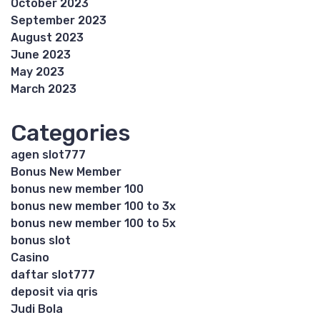
October 2023
September 2023
August 2023
June 2023
May 2023
March 2023
Categories
agen slot777
Bonus New Member
bonus new member 100
bonus new member 100 to 3x
bonus new member 100 to 5x
bonus slot
Casino
daftar slot777
deposit via qris
Judi Bola