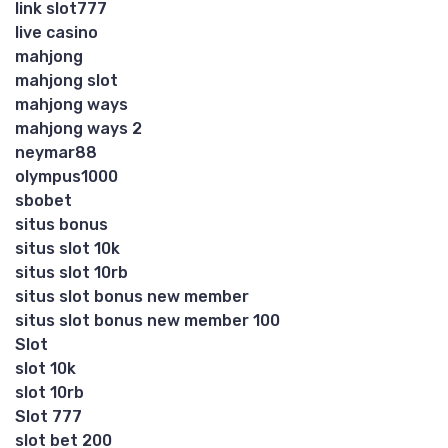
link slot777
live casino
mahjong
mahjong slot
mahjong ways
mahjong ways 2
neymar88
olympus1000
sbobet
situs bonus
situs slot 10k
situs slot 10rb
situs slot bonus new member
situs slot bonus new member 100
Slot
slot 10k
slot 10rb
Slot 777
slot bet 200