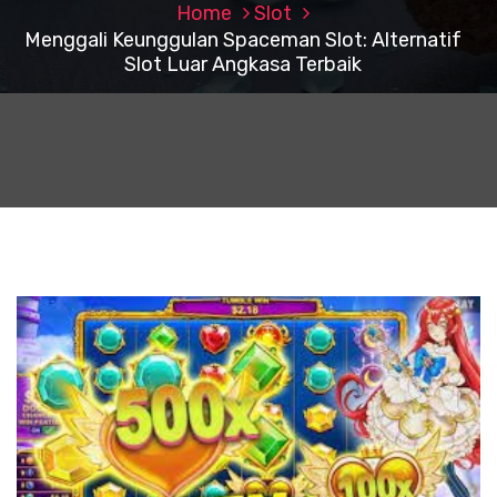
Home
Slot
Menggali Keunggulan Spaceman Slot: Alternatif
Slot Luar Angkasa Terbaik