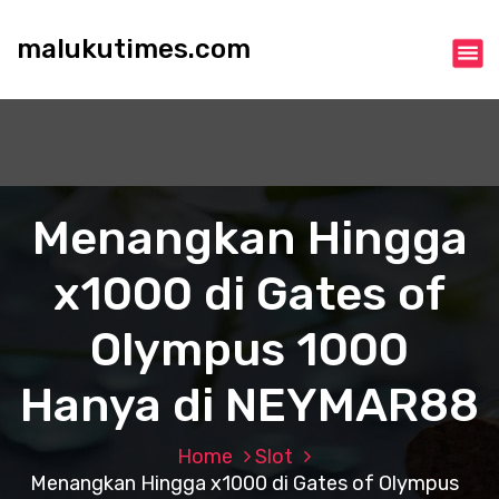
S
k
malukutimes.com
i
p
t
o
c
o
n
Menangkan Hingga
t
e
x1000 di Gates of
n
t
Olympus 1000
Hanya di NEYMAR88
Home
Slot
Menangkan Hingga x1000 di Gates of Olympus