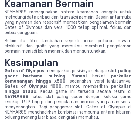
Keamanan Bermain
NEYMAR88 menggunakan sistem keamanan canggih untuk
melindungi data pribadi dan transaksi pemain. Desain antarmuka
yang nyaman dan responsif memastikan pengalaman bermain
Gates of Olympus dan versi 1000 tetap optimal, fokus, dan
bebas gangguan.
Selain itu, fitur tambahan seperti bonus putaran, reward
eksklusif, dan grafis yang memukau membuat pengalaman
bermain menjadi lebih menarik dan menguntungkan.
Kesimpulan
Gates of Olympus
menegaskan posisinya sebagai
slot paling
gacor bertema mitologi Yunani
berkat
perkalian
kemenangan hingga x500
, sedangkan versi lanjutannya,
Gates of Olympus 1000
, mampu memberikan
perkalian
hingga x1000
. Kedua game ini tersedia secara resmi di
NEYMAR88
, situs slot paling gacor dengan koleksi game
lengkap, RTP tinggi, dan pengalaman bermain yang aman serta
menyenangkan. Bagi penggemar slot, Gates of Olympus di
NEYMAR88 menghadirkan kombinasi sempurna antara hiburan,
peluang menang luar biasa, dan grafis memukau.