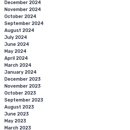
December 2024
November 2024
October 2024
September 2024
August 2024
July 2024
June 2024
May 2024
April 2024
March 2024
January 2024
December 2023
November 2023
October 2023
September 2023
August 2023
June 2023
May 2023
March 2023