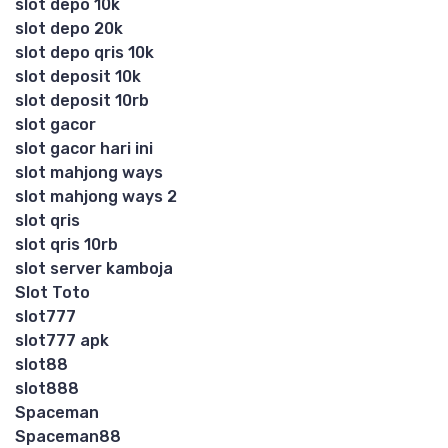
slot depo 10k
slot depo 20k
slot depo qris 10k
slot deposit 10k
slot deposit 10rb
slot gacor
slot gacor hari ini
slot mahjong ways
slot mahjong ways 2
slot qris
slot qris 10rb
slot server kamboja
Slot Toto
slot777
slot777 apk
slot88
slot888
Spaceman
Spaceman88