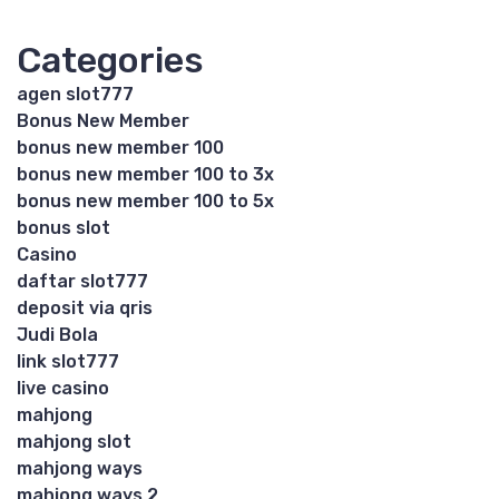
Categories
agen slot777
Bonus New Member
bonus new member 100
bonus new member 100 to 3x
bonus new member 100 to 5x
bonus slot
Casino
daftar slot777
deposit via qris
Judi Bola
link slot777
live casino
mahjong
mahjong slot
mahjong ways
mahjong ways 2