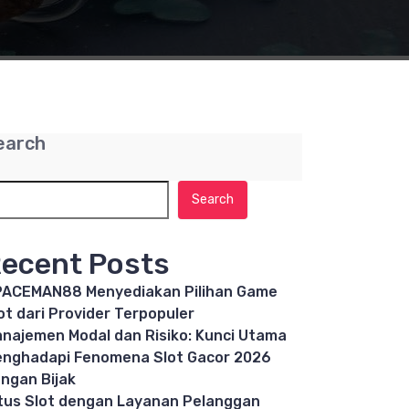
earch
Search
ecent Posts
ACEMAN88 Menyediakan Pilihan Game
ot dari Provider Terpopuler
najemen Modal dan Risiko: Kunci Utama
nghadapi Fenomena Slot Gacor 2026
ngan Bijak
tus Slot dengan Layanan Pelanggan