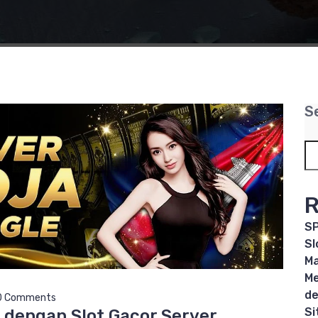
S
R
SP
Sl
Ma
Me
de
 Comments
Si
dengan Slot Gacor Server