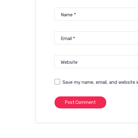
Name
*
Email
*
Website
Save my name, email, and website i