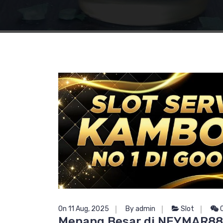
On 11 Aug, 2025
By admin
Slot
0
Menang Besar di NEYMAR88 