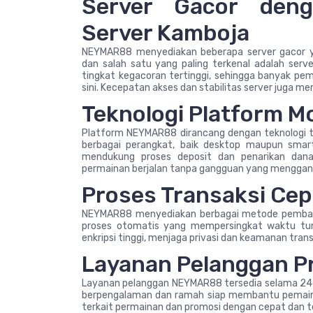
Server Gacor deng
Server Kamboja
NEYMAR88 menyediakan beberapa server gacor 
dan salah satu yang paling terkenal adalah serve
tingkat kegacoran tertinggi, sehingga banyak pe
sini. Kecepatan akses dan stabilitas server juga 
Teknologi Platform M
Platform NEYMAR88 dirancang dengan teknologi t
berbagai perangkat, baik desktop maupun sma
mendukung proses deposit dan penarikan dana 
permainan berjalan tanpa gangguan yang menggan
Proses Transaksi Ce
NEYMAR88 menyediakan berbagai metode pembayara
proses otomatis yang mempersingkat waktu tun
enkripsi tinggi, menjaga privasi dan keamanan tran
Layanan Pelanggan P
Layanan pelanggan NEYMAR88 tersedia selama 24 ja
berpengalaman dan ramah siap membantu pemain 
terkait permainan dan promosi dengan cepat dan t