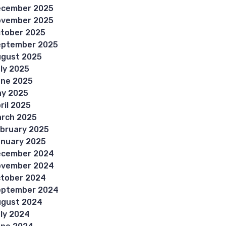
ecember 2025
ovember 2025
tober 2025
eptember 2025
gust 2025
ly 2025
ne 2025
y 2025
ril 2025
rch 2025
bruary 2025
nuary 2025
ecember 2024
ovember 2024
tober 2024
eptember 2024
gust 2024
ly 2024