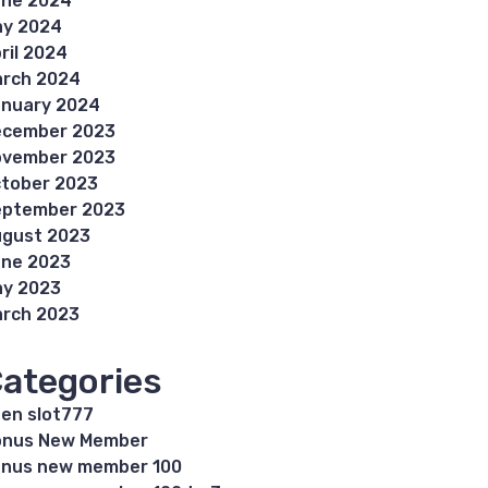
ne 2024
y 2024
ril 2024
rch 2024
nuary 2024
ecember 2023
ovember 2023
tober 2023
eptember 2023
gust 2023
ne 2023
y 2023
rch 2023
ategories
en slot777
onus New Member
nus new member 100