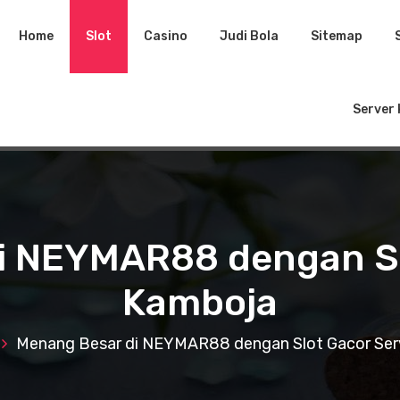
Home
Slot
Casino
Judi Bola
Sitemap
Server
i NEYMAR88 dengan Sl
Kamboja
Menang Besar di NEYMAR88 dengan Slot Gacor Ser