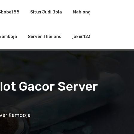
Sbobet88
Situs Judi Bola
Mahjong
 kamboja
Server Thailand
joker123
ot Gacor Server
ver Kamboja