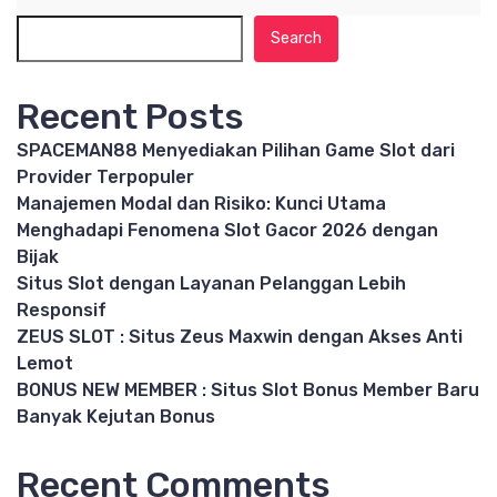
Search
Recent Posts
SPACEMAN88 Menyediakan Pilihan Game Slot dari
Provider Terpopuler
Manajemen Modal dan Risiko: Kunci Utama
Menghadapi Fenomena Slot Gacor 2026 dengan
Bijak
Situs Slot dengan Layanan Pelanggan Lebih
Responsif
ZEUS SLOT : Situs Zeus Maxwin dengan Akses Anti
Lemot
BONUS NEW MEMBER : Situs Slot Bonus Member Baru
Banyak Kejutan Bonus
Recent Comments