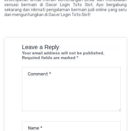
sensasi bermain di Gacor Login Toto Slot. Ayo bergabung
sekarang dan nikmati pengalaman bermain judi online yang seru
dan menguntungkan di Gacor Login Toto Slot!
Leave a Reply
Your email address will not be published.
Required fields are marked
*
Comment
*
Name
*