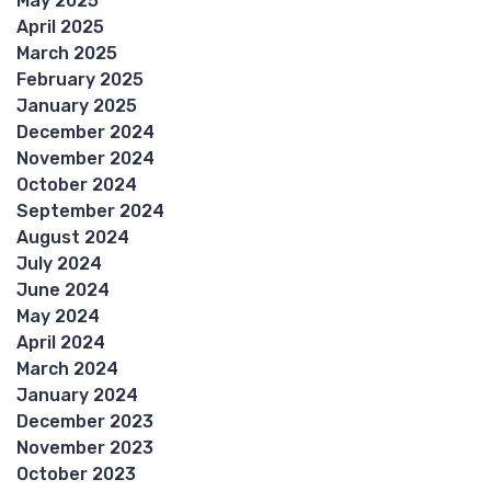
May 2025
April 2025
March 2025
February 2025
January 2025
December 2024
November 2024
October 2024
September 2024
August 2024
July 2024
June 2024
May 2024
April 2024
March 2024
January 2024
December 2023
November 2023
October 2023