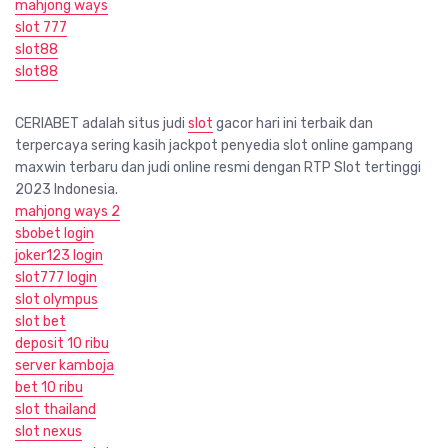
mahjong ways
slot 777
slot88
slot88
CERIABET adalah situs judi
slot
gacor hari ini terbaik dan
terpercaya sering kasih jackpot penyedia slot online gampang
maxwin terbaru dan judi online resmi dengan RTP Slot tertinggi
2023 Indonesia.
mahjong ways 2
sbobet login
joker123 login
slot777 login
slot olympus
slot bet
deposit 10 ribu
server kamboja
bet 10 ribu
slot thailand
slot nexus