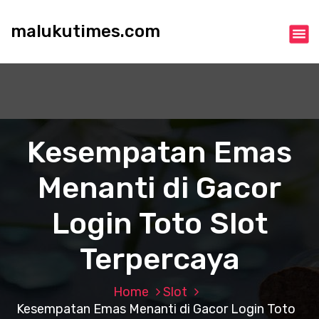
S
k
malukutimes.com
i
p
t
o
c
o
n
Kesempatan Emas
t
e
Menanti di Gacor
n
t
Login Toto Slot
Terpercaya
Home
Slot
Kesempatan Emas Menanti di Gacor Login Toto