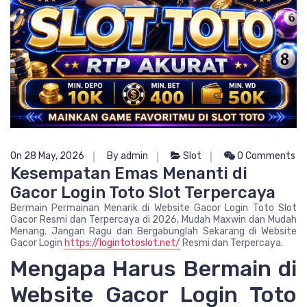
On 28 May, 2026
By admin
Slot
0 Comments
Kesempatan Emas Menanti di
Gacor Login Toto Slot Terpercaya
Bermain Permainan Menarik di Website Gacor Login Toto Slot
Gacor Resmi dan Terpercaya di 2026, Mudah Maxwin dan Mudah
Menang. Jangan Ragu dan Bergabunglah Sekarang di Website
Gacor Login
https://logintotoslot.net/
Resmi dan Terpercaya.
Mengapa Harus Bermain di
Website Gacor Login Toto