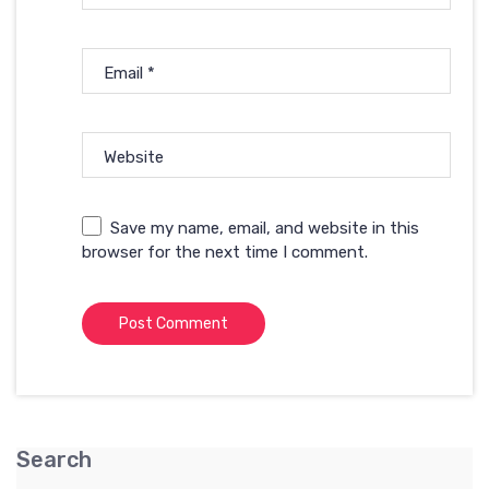
Email
*
Website
Save my name, email, and website in this
browser for the next time I comment.
Search