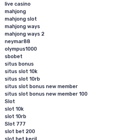
live casino
mahjong
mahjong slot
mahjong ways
mahjong ways 2
neymar88
olympus1000
sbobet
situs bonus
situs slot 10k
situs slot 10rb
situs slot bonus new member
situs slot bonus new member 100
Slot
slot 10k
slot 10rb
Slot 777
slot bet 200
slot bet kecil