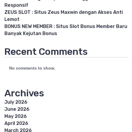
Responsif
ZEUS SLOT : Situs Zeus Maxwin dengan Akses Anti
Lemot
BONUS NEW MEMBER : Situs Slot Bonus Member Baru
Banyak Kejutan Bonus
Recent Comments
No comments to show.
Archives
July 2026
June 2026
May 2026
April 2026
March 2026