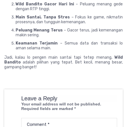
Wild Bandito Gacor Hari Ini
– Peluang menang gede
dengan RTP tinggi.
Main Santai, Tanpa Stres
– Fokus ke game, nikmatin
prosesnya, dan tungguin kemenangan.
Peluang Menang Terus
– Gacor terus, jadi kemenangan
makin sering.
Keamanan Terjamin
– Semua data dan transaksi lo
aman selama main.
Jadi, kalau lo pengen main santai tapi tetep menang,
Wild
Bandito
adalah pilihan yang tepat. Bet kecil, menang besar,
gampang banget!
Leave a Reply
Your email address will not be published.
Required fields are marked
*
Comment
*