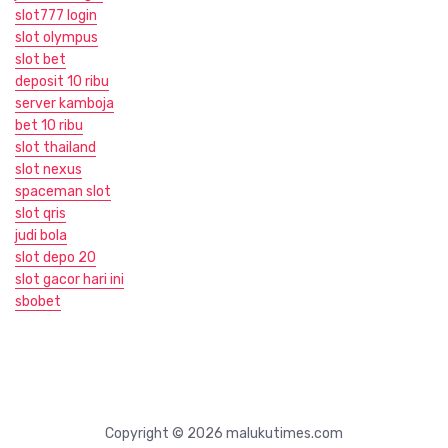
slot777 login
slot olympus
slot bet
deposit 10 ribu
server kamboja
bet 10 ribu
slot thailand
slot nexus
spaceman slot
slot qris
judi bola
slot depo 20
slot gacor hari ini
sbobet
Copyright © 2026 malukutimes.com