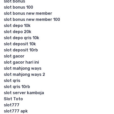
slot bonus
slot bonus 100
slot bonus new member
slot bonus new member 100
slot depo 10k
slot depo 20k
slot depo qris 10k
slot deposit 10k
slot deposit 10rb
slot gacor
slot gacor hari ini
slot mahjong ways
slot mahjong ways 2
slot qris
slot qris 10rb
slot server kamboja
Slot Toto
slot777
slot777 apk