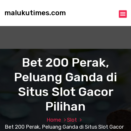
S
k
malukutimes.com
i
p
t
o
c
o
n
Bet 200 Perak,
t
e
Peluang Ganda di
n
t
Situs Slot Gacor
Pilihan
Home
Slot
Bet 200 Perak, Peluang Ganda di Situs Slot Gacor