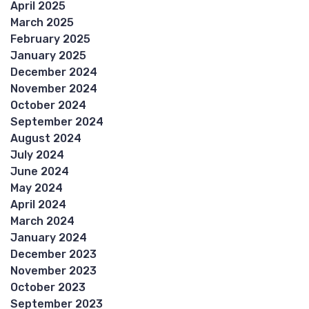
April 2025
March 2025
February 2025
January 2025
December 2024
November 2024
October 2024
September 2024
August 2024
July 2024
June 2024
May 2024
April 2024
March 2024
January 2024
December 2023
November 2023
October 2023
September 2023