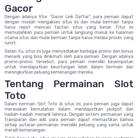
Gacor
Dengan adanya fitur “Gacor Link Daftar”, para pemain dapat
dengan mudah mengakses situs ini dan mulai bermain tanpa
harus repot mencari tautan situs yang benar. Fitur ini
memudahkan para pemain untuk langsung masuk ke halaman
utama situs dan mulai bermain tanpa harus melalui proses yang
rumit.
Selain itu, situs ini juga menyediakan berbagai promo dan bonus
menarik yang bisa dinikmati oleh para pemain. Dengan adanya
promo-promo tersebut, para pemain memiliki kesempatan
untuk mendapatkan keuntungan lebih dalam bermain dan
meningkatkan peluang kemenangan mereka.
Tentang Permainan Slot
Toto
Dalam bermain Slot Toto di situs ini, para pemain juga dapat
merasakan kemudahan dalam mendapatkan jackpot dan
hadiah-hadiah menarik lainnya. Dengan sistem permainan yang
transparan dan adil, para pemain dapat memastikan bahwa
setiap putaran permainan memiliki peluang yang sama untuk
meraih kemenangan.