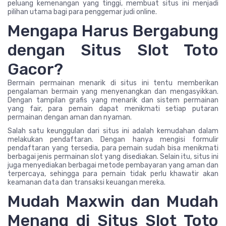
peluang kemenangan yang tinggi, membuat situs ini menjadi
pilihan utama bagi para penggemar judi online.
Mengapa Harus Bergabung
dengan Situs Slot Toto
Gacor?
Bermain permainan menarik di situs ini tentu memberikan
pengalaman bermain yang menyenangkan dan mengasyikkan.
Dengan tampilan grafis yang menarik dan sistem permainan
yang fair, para pemain dapat menikmati setiap putaran
permainan dengan aman dan nyaman.
Salah satu keunggulan dari situs ini adalah kemudahan dalam
melakukan pendaftaran. Dengan hanya mengisi formulir
pendaftaran yang tersedia, para pemain sudah bisa menikmati
berbagai jenis permainan slot yang disediakan. Selain itu, situs ini
juga menyediakan berbagai metode pembayaran yang aman dan
terpercaya, sehingga para pemain tidak perlu khawatir akan
keamanan data dan transaksi keuangan mereka.
Mudah Maxwin dan Mudah
Menang di Situs Slot Toto