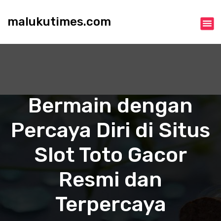
S
k
malukutimes.com
i
p
t
o
c
o
n
Bermain dengan
t
e
Percaya Diri di Situs
n
t
Slot Toto Gacor
Resmi dan
Terpercaya