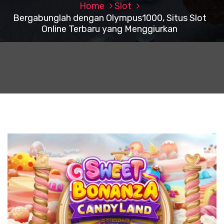
Home
Slot
Bergabunglah dengan Olympus1000, Situs Slot
Online Terbaru yang Menggiurkan