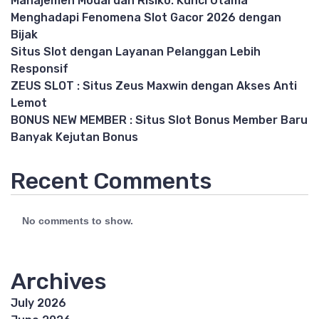
Manajemen Modal dan Risiko: Kunci Utama
Menghadapi Fenomena Slot Gacor 2026 dengan
Bijak
Situs Slot dengan Layanan Pelanggan Lebih
Responsif
ZEUS SLOT : Situs Zeus Maxwin dengan Akses Anti
Lemot
BONUS NEW MEMBER : Situs Slot Bonus Member Baru
Banyak Kejutan Bonus
Recent Comments
No comments to show.
Archives
July 2026