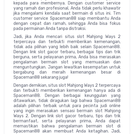
kepada para membernya. Dengan customer service
yang ramah dan profesional, Anda tidak perlu khawatir
jika mengalami kendala saat bermain di situs ini. Tim
customer service Spaceman88 siap membantu Anda
dengan cepat dan ramah, sehingga Anda bisa fokus
pada permainan Anda tanpa distraksi.
Jadi, jika Anda mencari situs slot Mahjong Ways 2
terpercaya dan terbukti memberikan kemenangan,
tidak ada pilihan yang lebih baik selain Spaceman88.
Dengan link slot gacor terbaru, berbagai tips dan trik
berguna, serta pelayanan prima, Anda bisa merasakan
pengalaman bermain slot yang memuaskan dan
menguntungkan. Jangan lewatkan kesempatan untuk
bergabung dan meraih kemenangan besar di
Spaceman88 sekarang juga!
Dengan demikian, situs slot Mahjong Ways 2 terpercaya
dan terbukti memberikan kemenangan hanya ada di
Spaceman88. Dengan berbagai keunggulan yang
ditawarkan, tidak diragukan lagi bahwa Spaceman88
adalah pilihan terbaik untuk para pecinta judi online
yang ingin merasakan sensasi bermain slot Mahjong
Ways 2. Dengan link slot gacor terbaru, tips dan trik
bermanfaat, serta pelayanan prima, Anda dapat
memastikan bahwa pengalaman bermain slot di
Spaceman88 akan membuat Anda ketagihan. Jadi,