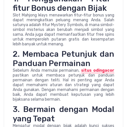
fitur Bonus dengan Bijak
Slot Mahjong Ways menawarkan fitur-fitur bonus yang
dapat meningkatkan peluang menang Anda. Salah
satunya adalah fitur Mystery Symbols, di mana simbol-
simbol misterius akan berubah menjadi simbol yang
sama. Anda juga dapat memanfaatkan fitur free spins
untuk memperoleh putaran gratis dan kesempatan
lebih banyak untuk menang.
2. Membaca Petunjuk dan
Panduan Permainan
Sebelum Anda memulai permainan,
situs odingacor
pastikan untuk membaca petunjuk dan panduan
permainan dengan teliti. Hal ini penting agar Anda
dapat memahami aturan dan strategi yang dapat
Anda gunakan. Dengan memahami permainan dengan
baik, Anda dapat membuat keputusan yang lebih
bijaksana selama bermain.
3. Bermain dengan Modal
yang Tepat
Mengatur modal dengan bijak adalah kunci sukses