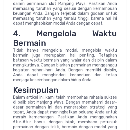
dalam permainan slot Mahjong Ways. Pastikan Anda
memasang taruhan yang sesuai dengan kemampuan
keuangan Anda. Jangan terjebak dalam godaan untuk
memasang taruhan yang terlalu tinggi, karena hal ini
dapat menghabiskan modal Anda dengan cepat.
4. Mengelola Waktu
Bermain
Tidak hanya mengelola modal, mengelola waktu
bermain juga merupakan hal penting. Tetapkan
batasan waktu bermain yang wajar dan disiplin dalam
mengikutinya. Jangan biarkan permainan mengganggu
kegiatan sehari-hari Anda. Dengan memiliki disiplin,
Anda dapat menghindari kecanduan dan tetap
menjaga keseimbangan dalam hidup Anda.
Kesimpulan
Dalam artikel ini, kami telah membahas rahasia sukses
di balik slot Mahjong Ways. Dengan memahami dasar-
dasar permainan ini dan menerapkan strategi yang
tepat, Anda dapat meningkatkan peluang Anda untuk
meraih kemenangan. Pastikan Anda menggunakan
fitur-fitur bonus dengan bijak, membaca petunjuk
permainan dengan teliti, bermain dengan modal yang