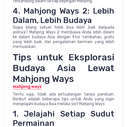
terkandung dalam setiap kepingan Mahjong.
4. Mahjong Ways 2: Lebih
Dalam, Lebih Budaya
Siapa bilang sekuel tidak bisa lebih baik daripada
aslinya? Mahjong Ways 2 membawa Anda lebih dalam
ke dalam budaya Asia dengan fitur tambahan, grafis
yang lebih baik, dan pengalaman bermain yang lebih
memuaskan.
Tips untuk Eksplorasi
Budaya Asia Lewat
Mahjong Ways
mahjong ways
Tentu saja, tidak ada petualangan tanpa panduan.
Berikut adalah beberapa tips untuk Anda yang ingin
menjelajahi budaya Asia melalui slot Mahjong Ways:
1. Jelajahi Setiap Sudut
Permainan