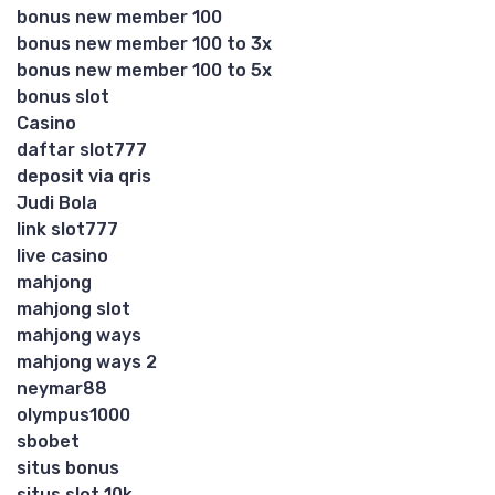
bonus new member 100
bonus new member 100 to 3x
bonus new member 100 to 5x
bonus slot
Casino
daftar slot777
deposit via qris
Judi Bola
link slot777
live casino
mahjong
mahjong slot
mahjong ways
mahjong ways 2
neymar88
olympus1000
sbobet
situs bonus
situs slot 10k