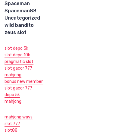
Spaceman
Spaceman88
Uncategorized
wild bandito
zeus slot
slot depo 5k
slot depo 10k
pragmatic slot
slot gacor 777
mahjong
bonus new member
slot gacor 777
depo 5k
mahjong
mahjong ways
slot 777
slot88