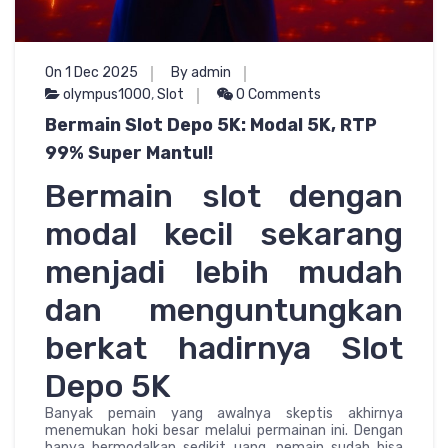
On 1 Dec 2025
By admin
olympus1000
,
Slot
0 Comments
Bermain Slot Depo 5K: Modal 5K, RTP
99% Super Mantul!
Bermain slot dengan
modal kecil sekarang
menjadi lebih mudah
dan menguntungkan
berkat hadirnya Slot
Depo 5K
Banyak pemain yang awalnya skeptis akhirnya
menemukan hoki besar melalui permainan ini. Dengan
hanya bermodalkan sedikit uang, pemain sudah bisa