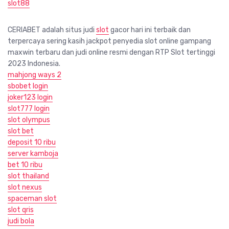
slot88
CERIABET adalah situs judi
slot
gacor hari ini terbaik dan
terpercaya sering kasih jackpot penyedia slot online gampang
maxwin terbaru dan judi online resmi dengan RTP Slot tertinggi
2023 Indonesia.
mahjong ways 2
sbobet login
joker123 login
slot777 login
slot olympus
slot bet
deposit 10 ribu
server kamboja
bet 10 ribu
slot thailand
slot nexus
spaceman slot
slot qris
judi bola