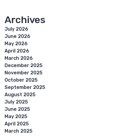
Archives
July 2026
June 2026
May 2026
April 2026
March 2026
December 2025
November 2025
October 2025
September 2025
August 2025
July 2025
June 2025
May 2025
April 2025
March 2025