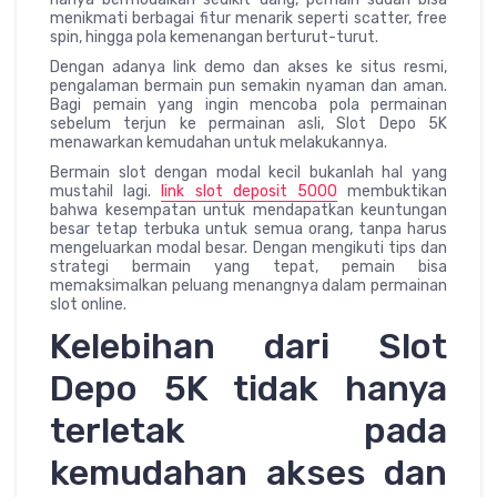
menikmati berbagai fitur menarik seperti scatter, free
spin, hingga pola kemenangan berturut-turut.
Dengan adanya link demo dan akses ke situs resmi,
pengalaman bermain pun semakin nyaman dan aman.
Bagi pemain yang ingin mencoba pola permainan
sebelum terjun ke permainan asli, Slot Depo 5K
menawarkan kemudahan untuk melakukannya.
Bermain slot dengan modal kecil bukanlah hal yang
mustahil lagi.
link slot deposit 5000
membuktikan
bahwa kesempatan untuk mendapatkan keuntungan
besar tetap terbuka untuk semua orang, tanpa harus
mengeluarkan modal besar. Dengan mengikuti tips dan
strategi bermain yang tepat, pemain bisa
memaksimalkan peluang menangnya dalam permainan
slot online.
Kelebihan dari Slot
Depo 5K tidak hanya
terletak pada
kemudahan akses dan