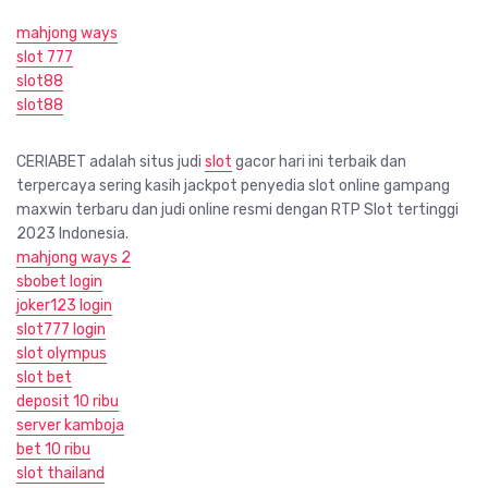
mahjong ways
slot 777
slot88
slot88
CERIABET adalah situs judi
slot
gacor hari ini terbaik dan
terpercaya sering kasih jackpot penyedia slot online gampang
maxwin terbaru dan judi online resmi dengan RTP Slot tertinggi
2023 Indonesia.
mahjong ways 2
sbobet login
joker123 login
slot777 login
slot olympus
slot bet
deposit 10 ribu
server kamboja
bet 10 ribu
slot thailand