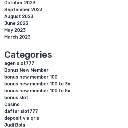
October 2023
September 2023
August 2023
June 2023
May 2023
March 2023
Categories
agen slot777
Bonus New Member
bonus new member 100
bonus new member 100 to 3x
bonus new member 100 to 5x
bonus slot
Casino
daftar slot777
deposit via qris
Judi Bola