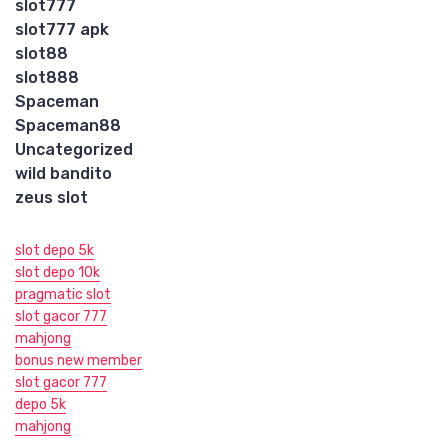
slot777
slot777 apk
slot88
slot888
Spaceman
Spaceman88
Uncategorized
wild bandito
zeus slot
slot depo 5k
slot depo 10k
pragmatic slot
slot gacor 777
mahjong
bonus new member
slot gacor 777
depo 5k
mahjong