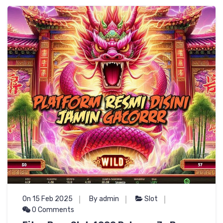
On 15 Feb 2025
By admin
Slot
0 Comments