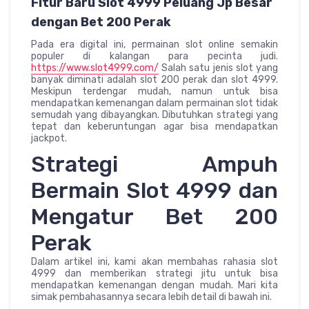
Fitur Baru Slot 4999 Peluang Jp Besar
dengan Bet 200 Perak
Pada era digital ini, permainan slot online semakin
populer di kalangan para pecinta judi.
https://www.slot4999.com/
Salah satu jenis slot yang
banyak diminati adalah slot 200 perak dan slot 4999.
Meskipun terdengar mudah, namun untuk bisa
mendapatkan kemenangan dalam permainan slot tidak
semudah yang dibayangkan. Dibutuhkan strategi yang
tepat dan keberuntungan agar bisa mendapatkan
jackpot.
Strategi Ampuh
Bermain Slot 4999 dan
Mengatur Bet 200
Perak
Dalam artikel ini, kami akan membahas rahasia slot
4999 dan memberikan strategi jitu untuk bisa
mendapatkan kemenangan dengan mudah. Mari kita
simak pembahasannya secara lebih detail di bawah ini.