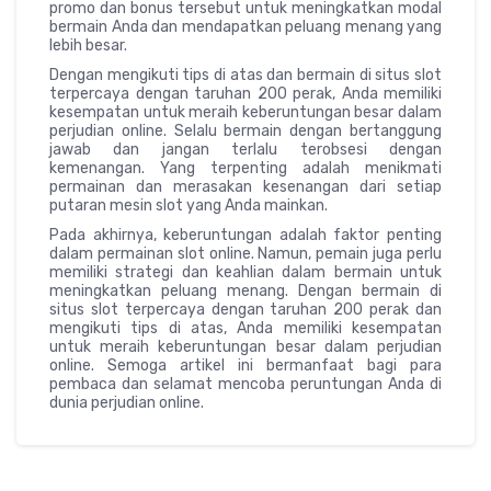
promo dan bonus tersebut untuk meningkatkan modal
bermain Anda dan mendapatkan peluang menang yang
lebih besar.
Dengan mengikuti tips di atas dan bermain di situs slot
terpercaya dengan taruhan 200 perak, Anda memiliki
kesempatan untuk meraih keberuntungan besar dalam
perjudian online. Selalu bermain dengan bertanggung
jawab dan jangan terlalu terobsesi dengan
kemenangan. Yang terpenting adalah menikmati
permainan dan merasakan kesenangan dari setiap
putaran mesin slot yang Anda mainkan.
Pada akhirnya, keberuntungan adalah faktor penting
dalam permainan slot online. Namun, pemain juga perlu
memiliki strategi dan keahlian dalam bermain untuk
meningkatkan peluang menang. Dengan bermain di
situs slot terpercaya dengan taruhan 200 perak dan
mengikuti tips di atas, Anda memiliki kesempatan
untuk meraih keberuntungan besar dalam perjudian
online. Semoga artikel ini bermanfaat bagi para
pembaca dan selamat mencoba peruntungan Anda di
dunia perjudian online.