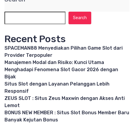
Search
Recent Posts
SPACEMAN88 Menyediakan Pilihan Game Slot dari
Provider Terpopuler
Manajemen Modal dan Risiko: Kunci Utama
Menghadapi Fenomena Slot Gacor 2026 dengan
Bijak
Situs Slot dengan Layanan Pelanggan Lebih
Responsif
ZEUS SLOT : Situs Zeus Maxwin dengan Akses Anti
Lemot
BONUS NEW MEMBER : Situs Slot Bonus Member Baru
Banyak Kejutan Bonus