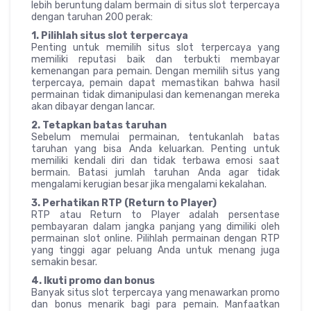
lebih beruntung dalam bermain di situs slot terpercaya
dengan taruhan 200 perak:
1. Pilihlah situs slot terpercaya
Penting untuk memilih situs slot terpercaya yang
memiliki reputasi baik dan terbukti membayar
kemenangan para pemain. Dengan memilih situs yang
terpercaya, pemain dapat memastikan bahwa hasil
permainan tidak dimanipulasi dan kemenangan mereka
akan dibayar dengan lancar.
2. Tetapkan batas taruhan
Sebelum memulai permainan, tentukanlah batas
taruhan yang bisa Anda keluarkan. Penting untuk
memiliki kendali diri dan tidak terbawa emosi saat
bermain. Batasi jumlah taruhan Anda agar tidak
mengalami kerugian besar jika mengalami kekalahan.
3. Perhatikan RTP (Return to Player)
RTP atau Return to Player adalah persentase
pembayaran dalam jangka panjang yang dimiliki oleh
permainan slot online. Pilihlah permainan dengan RTP
yang tinggi agar peluang Anda untuk menang juga
semakin besar.
4. Ikuti promo dan bonus
Banyak situs slot terpercaya yang menawarkan promo
dan bonus menarik bagi para pemain. Manfaatkan