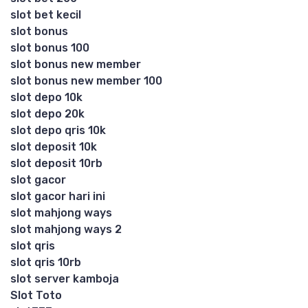
slot bet kecil
slot bonus
slot bonus 100
slot bonus new member
slot bonus new member 100
slot depo 10k
slot depo 20k
slot depo qris 10k
slot deposit 10k
slot deposit 10rb
slot gacor
slot gacor hari ini
slot mahjong ways
slot mahjong ways 2
slot qris
slot qris 10rb
slot server kamboja
Slot Toto