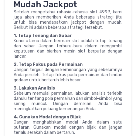
Mudah Jackpot
Setelah mengetahui rahasia-rahasia slot 4999, kami
juga akan memberikan Anda beberapa strategi jitu
untuk bisa mendapatkan jackpot dengan mudah.
Berikut ini adalah beberapa strategi tersebut:
1. Tetap Tenang dan Sabar
Kunci utama dalam bermain slot adalah tetap tenang
dan sabar. Jangan terburu-buru dalam mengambil
keputusan dan biarkan mesin slot berputar dengan
lancar.
2. Tetap Fokus pada Permainan
Jangan tergiur dengan kemenangan yang sebelumnya
Anda peroleh. Tetap fokus pada permainan dan hindari
godaan untuk bertaruh lebih besar.
3. Lakukan Analisis
Sebelum memulai permainan, lakukan analisis terlebih
dahulu tentang pola permainan dan simbol-simbol yang
sering muncul. Dengan demikian, Anda bisa
meningkatkan peluang kemenangan Anda.
4. Gunakan Modal dengan Bijak
Jangan menghabiskan modal Anda dalam satu
putaran. Gunakan modal dengan bijak dan jangan
terlalu serakah dalam bertaruh.