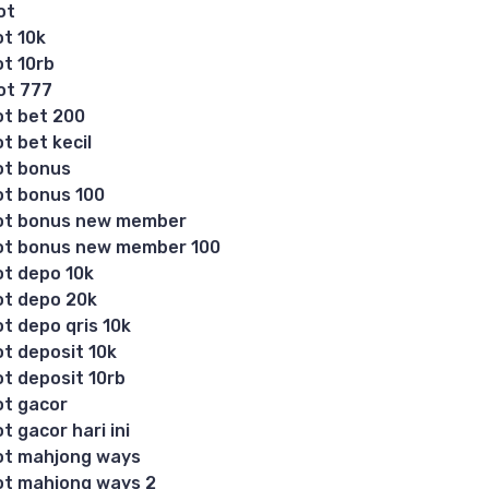
ot
ot 10k
ot 10rb
ot 777
ot bet 200
ot bet kecil
ot bonus
ot bonus 100
ot bonus new member
ot bonus new member 100
ot depo 10k
ot depo 20k
ot depo qris 10k
ot deposit 10k
ot deposit 10rb
ot gacor
ot gacor hari ini
ot mahjong ways
ot mahjong ways 2