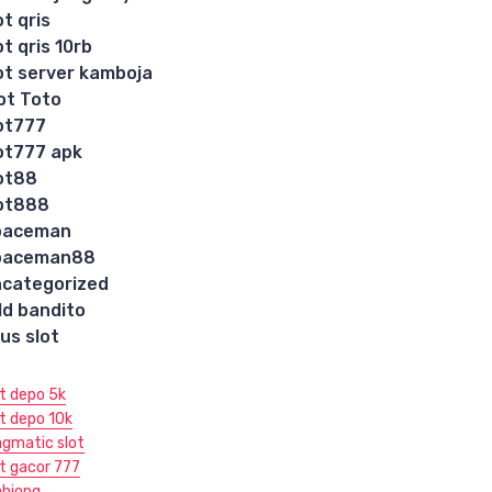
ot qris
ot qris 10rb
ot server kamboja
ot Toto
ot777
ot777 apk
ot88
ot888
paceman
paceman88
categorized
ld bandito
us slot
ot depo 5k
ot depo 10k
agmatic slot
ot gacor 777
hjong