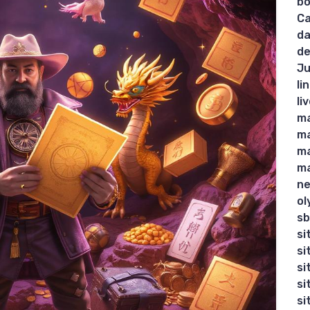
bo
Ca
da
de
Ju
li
li
m
ma
ma
ma
n
ol
sb
si
si
si
si
si