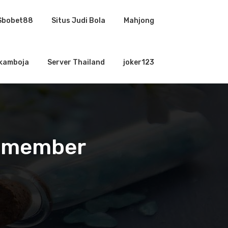
Sbobet88
Situs Judi Bola
Mahjong
 kamboja
Server Thailand
joker123
w member