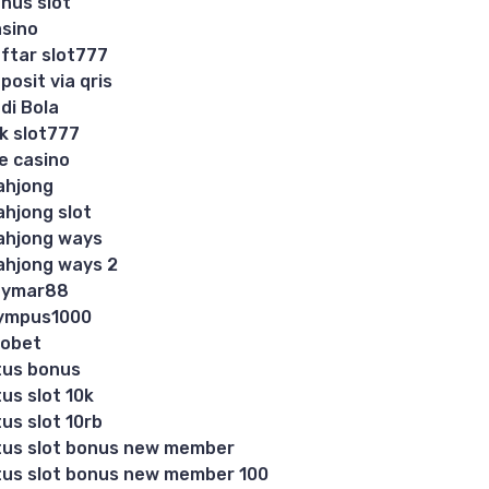
nus slot
sino
ftar slot777
posit via qris
di Bola
nk slot777
ve casino
ahjong
hjong slot
hjong ways
hjong ways 2
eymar88
ympus1000
obet
tus bonus
tus slot 10k
tus slot 10rb
tus slot bonus new member
tus slot bonus new member 100