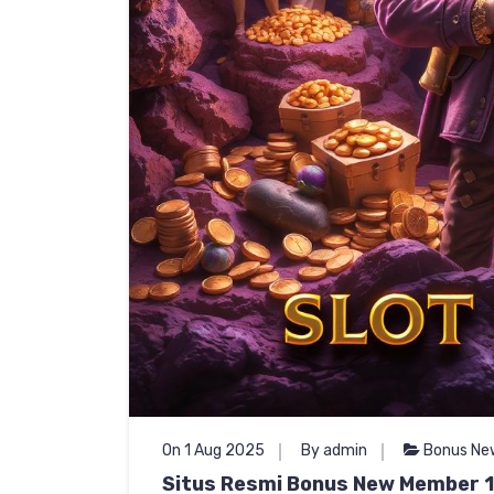
On 1 Aug 2025
By admin
Bonus Ne
Situs Resmi Bonus New Member 1