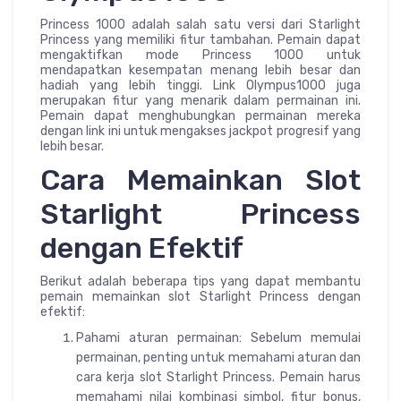
Princess 1000 adalah salah satu versi dari Starlight
Princess yang memiliki fitur tambahan. Pemain dapat
mengaktifkan mode Princess 1000 untuk
mendapatkan kesempatan menang lebih besar dan
hadiah yang lebih tinggi. Link Olympus1000 juga
merupakan fitur yang menarik dalam permainan ini.
Pemain dapat menghubungkan permainan mereka
dengan link ini untuk mengakses jackpot progresif yang
lebih besar.
Cara Memainkan Slot
Starlight Princess
dengan Efektif
Berikut adalah beberapa tips yang dapat membantu
pemain memainkan slot Starlight Princess dengan
efektif:
Pahami aturan permainan: Sebelum memulai
permainan, penting untuk memahami aturan dan
cara kerja slot Starlight Princess. Pemain harus
memahami nilai kombinasi simbol, fitur bonus,