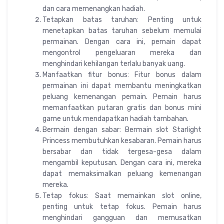
dan cara memenangkan hadiah.
Tetapkan batas taruhan: Penting untuk
menetapkan batas taruhan sebelum memulai
permainan. Dengan cara ini, pemain dapat
mengontrol pengeluaran mereka dan
menghindari kehilangan terlalu banyak uang.
Manfaatkan fitur bonus: Fitur bonus dalam
permainan ini dapat membantu meningkatkan
peluang kemenangan pemain. Pemain harus
memanfaatkan putaran gratis dan bonus mini
game untuk mendapatkan hadiah tambahan.
Bermain dengan sabar: Bermain slot Starlight
Princess membutuhkan kesabaran. Pemain harus
bersabar dan tidak tergesa-gesa dalam
mengambil keputusan. Dengan cara ini, mereka
dapat memaksimalkan peluang kemenangan
mereka.
Tetap fokus: Saat memainkan slot online,
penting untuk tetap fokus. Pemain harus
menghindari gangguan dan memusatkan