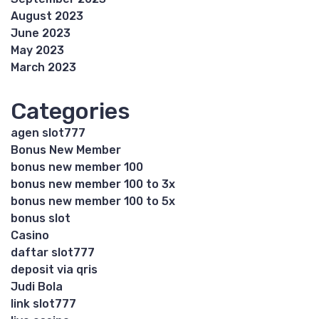
August 2023
June 2023
May 2023
March 2023
Categories
agen slot777
Bonus New Member
bonus new member 100
bonus new member 100 to 3x
bonus new member 100 to 5x
bonus slot
Casino
daftar slot777
deposit via qris
Judi Bola
link slot777