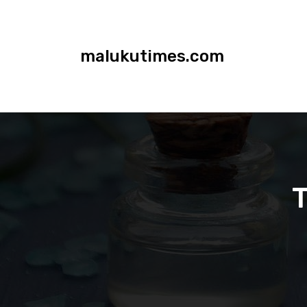
S
k
i
p
malukutimes.com
t
o
c
o
n
t
e
n
T
t