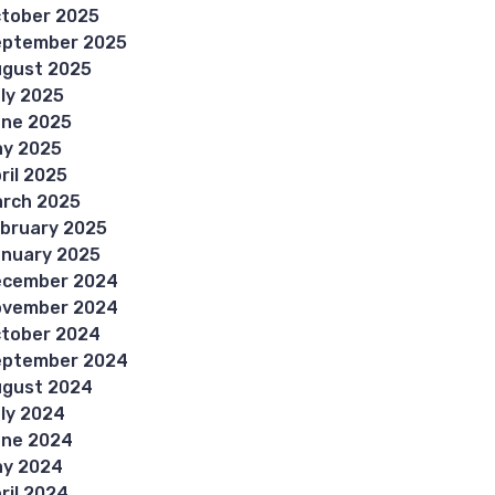
tober 2025
eptember 2025
gust 2025
ly 2025
ne 2025
y 2025
ril 2025
rch 2025
bruary 2025
nuary 2025
ecember 2024
ovember 2024
tober 2024
eptember 2024
gust 2024
ly 2024
ne 2024
y 2024
ril 2024