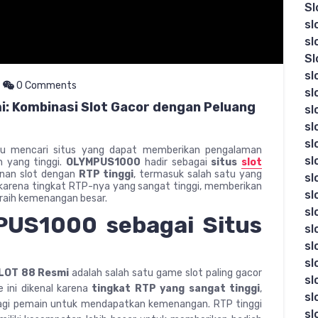
Sl
sl
sl
Sl
sl
0 Comments
sl
 Kombinasi Slot Gacor dengan Peluang
sl
sl
sl
alu mencari situs yang dapat memberikan pengalaman
sl
 yang tinggi.
OLYMPUS1000
hadir sebagai
situs
slot
inan slot dengan
RTP tinggi
, termasuk salah satu yang
sl
al karena tingkat RTP-nya yang sangat tinggi, memberikan
sl
raih kemenangan besar.
sl
US1000 sebagai Situs
sl
sl
sl
LOT 88 Resmi
adalah salah satu game slot paling gacor
sl
 ini dikenal karena
tingkat RTP yang sangat tinggi
,
sl
 bagi pemain untuk mendapatkan kemenangan. RTP tinggi
sl