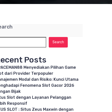
earch
Search
ecent Posts
ACEMAN88 Menyediakan Pilihan Game
ot dari Provider Terpopuler
najemen Modal dan Risiko: Kunci Utama
nghadapi Fenomena Slot Gacor 2026
ngan Bijak
tus Slot dengan Layanan Pelanggan
bih Responsif
US SLOT : Situs Zeus Maxwin dengan