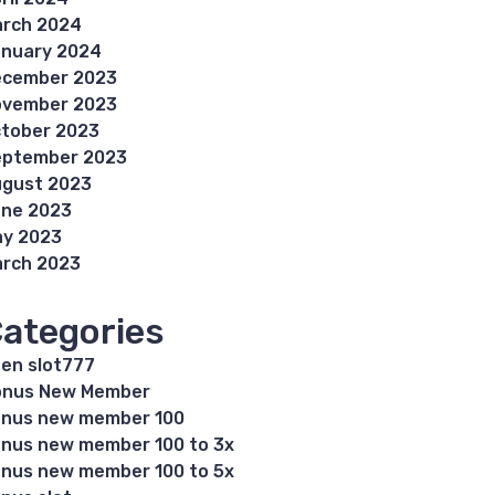
rch 2024
nuary 2024
ecember 2023
ovember 2023
tober 2023
eptember 2023
gust 2023
ne 2023
y 2023
rch 2023
ategories
en slot777
onus New Member
nus new member 100
nus new member 100 to 3x
nus new member 100 to 5x