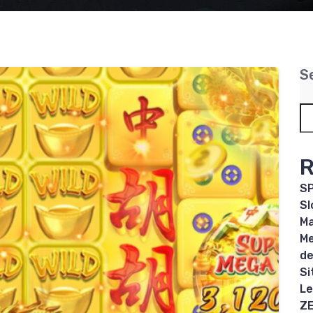
S
R
SP
Sl
Ma
Me
de
Si
Le
ZE