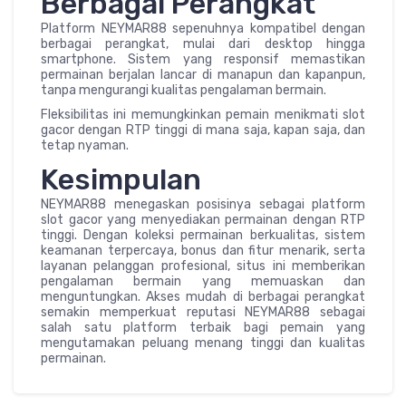
Berbagai Perangkat
Platform NEYMAR88 sepenuhnya kompatibel dengan
berbagai perangkat, mulai dari desktop hingga
smartphone. Sistem yang responsif memastikan
permainan berjalan lancar di manapun dan kapanpun,
tanpa mengurangi kualitas pengalaman bermain.
Fleksibilitas ini memungkinkan pemain menikmati slot
gacor dengan RTP tinggi di mana saja, kapan saja, dan
tetap nyaman.
Kesimpulan
NEYMAR88 menegaskan posisinya sebagai platform
slot gacor yang menyediakan permainan dengan RTP
tinggi. Dengan koleksi permainan berkualitas, sistem
keamanan terpercaya, bonus dan fitur menarik, serta
layanan pelanggan profesional, situs ini memberikan
pengalaman bermain yang memuaskan dan
menguntungkan. Akses mudah di berbagai perangkat
semakin memperkuat reputasi NEYMAR88 sebagai
salah satu platform terbaik bagi pemain yang
mengutamakan peluang menang tinggi dan kualitas
permainan.