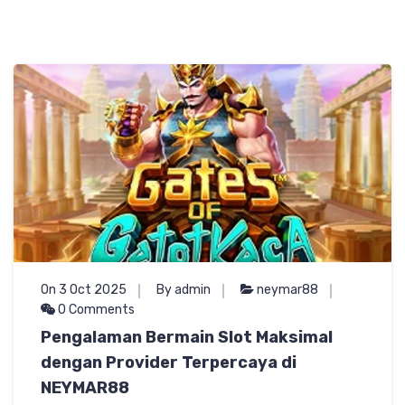
On 3 Oct 2025
By admin
neymar88
0 Comments
Pengalaman Bermain Slot Maksimal
dengan Provider Terpercaya di
NEYMAR88