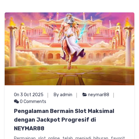
On 3 Oct 2025
By admin
neymar88
0 Comments
Pengalaman Bermain Slot Maksimal
dengan Jackpot Progresif di
NEYMAR88
Permainan slot online telah menjadi hiburan favorit