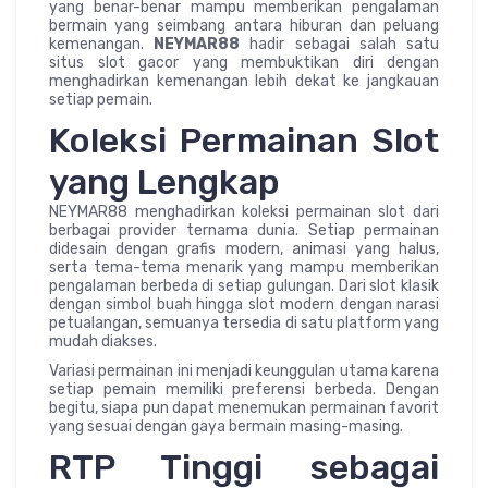
yang benar-benar mampu memberikan pengalaman
bermain yang seimbang antara hiburan dan peluang
kemenangan.
NEYMAR88
hadir sebagai salah satu
situs slot gacor yang membuktikan diri dengan
menghadirkan kemenangan lebih dekat ke jangkauan
setiap pemain.
Koleksi Permainan Slot
yang Lengkap
NEYMAR88 menghadirkan koleksi permainan slot dari
berbagai provider ternama dunia. Setiap permainan
didesain dengan grafis modern, animasi yang halus,
serta tema-tema menarik yang mampu memberikan
pengalaman berbeda di setiap gulungan. Dari slot klasik
dengan simbol buah hingga slot modern dengan narasi
petualangan, semuanya tersedia di satu platform yang
mudah diakses.
Variasi permainan ini menjadi keunggulan utama karena
setiap pemain memiliki preferensi berbeda. Dengan
begitu, siapa pun dapat menemukan permainan favorit
yang sesuai dengan gaya bermain masing-masing.
RTP Tinggi sebagai