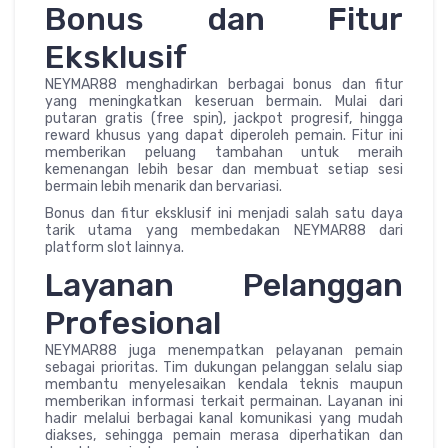
Bonus dan Fitur
Eksklusif
NEYMAR88 menghadirkan berbagai bonus dan fitur
yang meningkatkan keseruan bermain. Mulai dari
putaran gratis (free spin), jackpot progresif, hingga
reward khusus yang dapat diperoleh pemain. Fitur ini
memberikan peluang tambahan untuk meraih
kemenangan lebih besar dan membuat setiap sesi
bermain lebih menarik dan bervariasi.
Bonus dan fitur eksklusif ini menjadi salah satu daya
tarik utama yang membedakan NEYMAR88 dari
platform slot lainnya.
Layanan Pelanggan
Profesional
NEYMAR88 juga menempatkan pelayanan pemain
sebagai prioritas. Tim dukungan pelanggan selalu siap
membantu menyelesaikan kendala teknis maupun
memberikan informasi terkait permainan. Layanan ini
hadir melalui berbagai kanal komunikasi yang mudah
diakses, sehingga pemain merasa diperhatikan dan