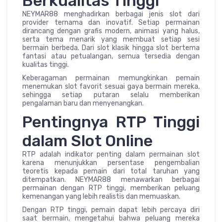
Berkualitas Tinggi
NEYMAR88 menghadirkan berbagai jenis slot dari
provider ternama dan inovatif. Setiap permainan
dirancang dengan grafis modern, animasi yang halus,
serta tema menarik yang membuat setiap sesi
bermain berbeda. Dari slot klasik hingga slot bertema
fantasi atau petualangan, semua tersedia dengan
kualitas tinggi.
Keberagaman permainan memungkinkan pemain
menemukan slot favorit sesuai gaya bermain mereka,
sehingga setiap putaran selalu memberikan
pengalaman baru dan menyenangkan.
Pentingnya RTP Tinggi
dalam Slot Online
RTP adalah indikator penting dalam permainan slot
karena menunjukkan persentase pengembalian
teoretis kepada pemain dari total taruhan yang
ditempatkan. NEYMAR88 menawarkan berbagai
permainan dengan RTP tinggi, memberikan peluang
kemenangan yang lebih realistis dan memuaskan.
Dengan RTP tinggi, pemain dapat lebih percaya diri
saat bermain, mengetahui bahwa peluang mereka