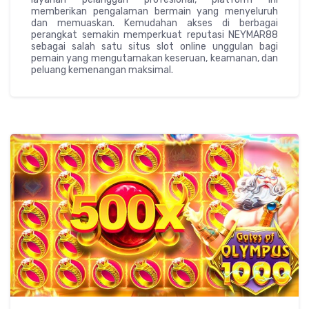
memberikan pengalaman bermain yang menyeluruh
dan memuaskan. Kemudahan akses di berbagai
perangkat semakin memperkuat reputasi NEYMAR88
sebagai salah satu situs slot online unggulan bagi
pemain yang mengutamakan keseruan, keamanan, dan
peluang kemenangan maksimal.