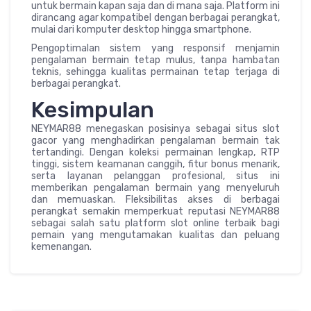
untuk bermain kapan saja dan di mana saja. Platform ini
dirancang agar kompatibel dengan berbagai perangkat,
mulai dari komputer desktop hingga smartphone.
Pengoptimalan sistem yang responsif menjamin
pengalaman bermain tetap mulus, tanpa hambatan
teknis, sehingga kualitas permainan tetap terjaga di
berbagai perangkat.
Kesimpulan
NEYMAR88 menegaskan posisinya sebagai situs slot
gacor yang menghadirkan pengalaman bermain tak
tertandingi. Dengan koleksi permainan lengkap, RTP
tinggi, sistem keamanan canggih, fitur bonus menarik,
serta layanan pelanggan profesional, situs ini
memberikan pengalaman bermain yang menyeluruh
dan memuaskan. Fleksibilitas akses di berbagai
perangkat semakin memperkuat reputasi NEYMAR88
sebagai salah satu platform slot online terbaik bagi
pemain yang mengutamakan kualitas dan peluang
kemenangan.