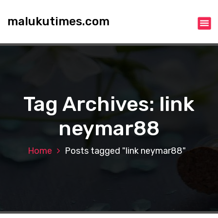
S
k
malukutimes.com
i
p
t
o
c
o
n
Tag Archives: link
t
e
neymar88
n
t
Home
Posts tagged "link neymar88"