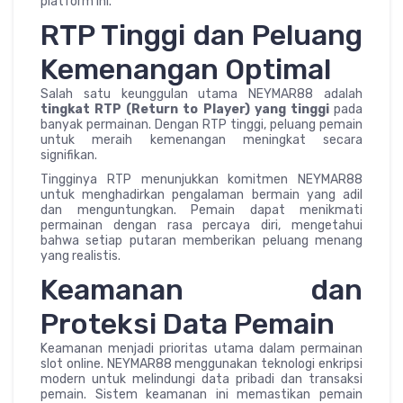
platform ini.
RTP Tinggi dan Peluang
Kemenangan Optimal
Salah satu keunggulan utama NEYMAR88 adalah
tingkat RTP (Return to Player) yang tinggi
pada
banyak permainan. Dengan RTP tinggi, peluang pemain
untuk meraih kemenangan meningkat secara
signifikan.
Tingginya RTP menunjukkan komitmen NEYMAR88
untuk menghadirkan pengalaman bermain yang adil
dan menguntungkan. Pemain dapat menikmati
permainan dengan rasa percaya diri, mengetahui
bahwa setiap putaran memberikan peluang menang
yang realistis.
Keamanan dan
Proteksi Data Pemain
Keamanan menjadi prioritas utama dalam permainan
slot online. NEYMAR88 menggunakan teknologi enkripsi
modern untuk melindungi data pribadi dan transaksi
pemain. Sistem keamanan ini memastikan pemain