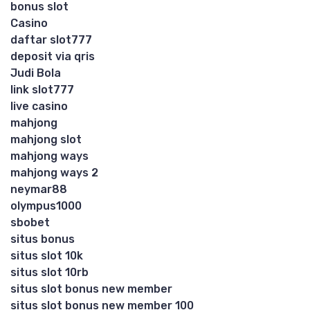
bonus slot
Casino
daftar slot777
deposit via qris
Judi Bola
link slot777
live casino
mahjong
mahjong slot
mahjong ways
mahjong ways 2
neymar88
olympus1000
sbobet
situs bonus
situs slot 10k
situs slot 10rb
situs slot bonus new member
situs slot bonus new member 100