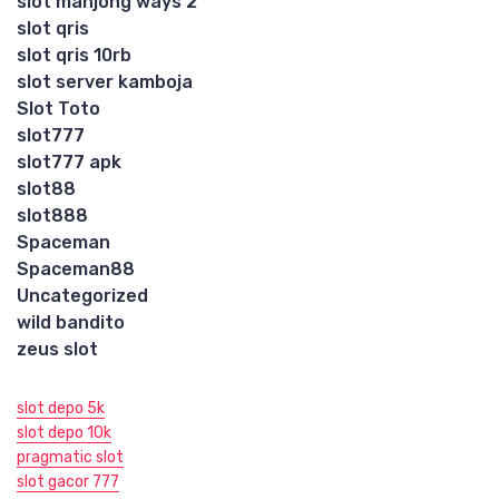
slot mahjong ways 2
slot qris
slot qris 10rb
slot server kamboja
Slot Toto
slot777
slot777 apk
slot88
slot888
Spaceman
Spaceman88
Uncategorized
wild bandito
zeus slot
slot depo 5k
slot depo 10k
pragmatic slot
slot gacor 777