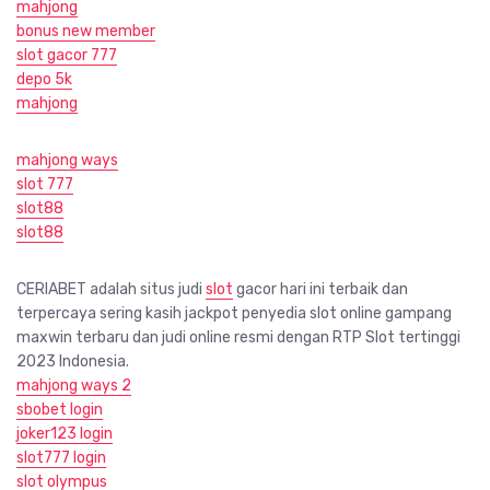
mahjong
bonus new member
slot gacor 777
depo 5k
mahjong
mahjong ways
slot 777
slot88
slot88
CERIABET adalah situs judi
slot
gacor hari ini terbaik dan
terpercaya sering kasih jackpot penyedia slot online gampang
maxwin terbaru dan judi online resmi dengan RTP Slot tertinggi
2023 Indonesia.
mahjong ways 2
sbobet login
joker123 login
slot777 login
slot olympus