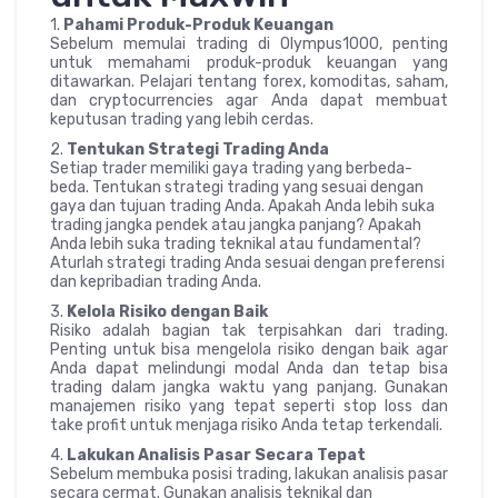
1.
Pahami Produk-Produk Keuangan
Sebelum memulai trading di Olympus1000, penting
untuk memahami produk-produk keuangan yang
ditawarkan. Pelajari tentang forex, komoditas, saham,
dan cryptocurrencies agar Anda dapat membuat
keputusan trading yang lebih cerdas.
2.
Tentukan Strategi Trading Anda
Setiap trader memiliki gaya trading yang berbeda-
beda. Tentukan strategi trading yang sesuai dengan
gaya dan tujuan trading Anda. Apakah Anda lebih suka
trading jangka pendek atau jangka panjang? Apakah
Anda lebih suka trading teknikal atau fundamental?
Aturlah strategi trading Anda sesuai dengan preferensi
dan kepribadian trading Anda.
3.
Kelola Risiko dengan Baik
Risiko adalah bagian tak terpisahkan dari trading.
Penting untuk bisa mengelola risiko dengan baik agar
Anda dapat melindungi modal Anda dan tetap bisa
trading dalam jangka waktu yang panjang. Gunakan
manajemen risiko yang tepat seperti stop loss dan
take profit untuk menjaga risiko Anda tetap terkendali.
4.
Lakukan Analisis Pasar Secara Tepat
Sebelum membuka posisi trading, lakukan analisis pasar
secara cermat. Gunakan analisis teknikal dan