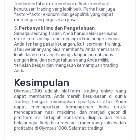
fundamental untuk membantu Anda membuat
keputusan trading yang lebih baik. Perhatikan juga
faktor-faktor ekonomi dan geopolitik yang dapat
memengaruhi pergerakan pasar.
5.
Perbanyak Ilmu dan Pengetahuan
Sebagai seorang trader, Anda harus selalu berusaha
untuk terus belajar dan meningkatkan pengetahuan
Anda tentang pasar keuangan. Ikuti seminar, training,
atau webinar yang bisa membantu Anda memahami
lebih dalam tentang trading. Jangan pernah puas
dengan ilmu dan pengetahuan yang Anda miliki,
teruslah belajar dan mengasah kemampuan trading
Anda.
Kesimpulan
Olympus1000 adalah platform trading online yang
dapat membantu Anda meraih kesuksesan di dunia
trading. Dengan menerapkan tips-tips di atas, Anda
dapat meningkatkan kemungkinan Anda untuk
mendapatkan hasil maksimal dan menjadi gacor di
platform ini. Tetaplah konsisten, disiplin, dan terus
belajar agar Anda bisa menjadi trader yang sukses dan
profitable di Olympus1000. Selamat trading!