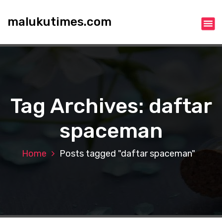
S
k
malukutimes.com
i
p
t
o
c
o
n
Tag Archives: daftar
t
e
spaceman
n
t
Home
Posts tagged "daftar spaceman"