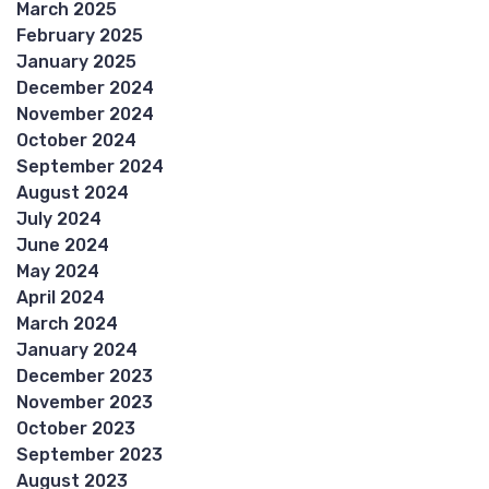
March 2025
February 2025
January 2025
December 2024
November 2024
October 2024
September 2024
August 2024
July 2024
June 2024
May 2024
April 2024
March 2024
January 2024
December 2023
November 2023
October 2023
September 2023
August 2023