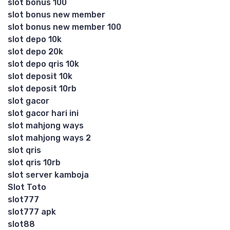
slot bonus 100
slot bonus new member
slot bonus new member 100
slot depo 10k
slot depo 20k
slot depo qris 10k
slot deposit 10k
slot deposit 10rb
slot gacor
slot gacor hari ini
slot mahjong ways
slot mahjong ways 2
slot qris
slot qris 10rb
slot server kamboja
Slot Toto
slot777
slot777 apk
slot88