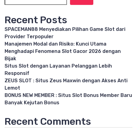
Recent Posts
SPACEMAN88 Menyediakan Pilihan Game Slot dari
Provider Terpopuler
Manajemen Modal dan Risiko: Kunci Utama
Menghadapi Fenomena Slot Gacor 2026 dengan
Bijak
Situs Slot dengan Layanan Pelanggan Lebih
Responsif
ZEUS SLOT : Situs Zeus Maxwin dengan Akses Anti
Lemot
BONUS NEW MEMBER : Situs Slot Bonus Member Baru
Banyak Kejutan Bonus
Recent Comments