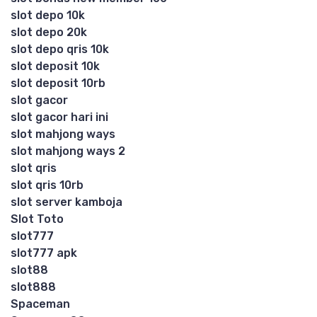
slot depo 10k
slot depo 20k
slot depo qris 10k
slot deposit 10k
slot deposit 10rb
slot gacor
slot gacor hari ini
slot mahjong ways
slot mahjong ways 2
slot qris
slot qris 10rb
slot server kamboja
Slot Toto
slot777
slot777 apk
slot88
slot888
Spaceman