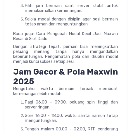
Pilih jam bermain saat server stabil untuk
memaksimalkan kemenangan.
Kelola modal dengan disiplin agar sesi bermain
tetap aman dan menguntungkan.
Baca juga: Cara Mengubah Modal Kecil Jadi Maxwin
Besar di Slot Dadu
Dengan strategi tepat, pemain bisa meningkatkan
peluang menang tanpa hanya mengandalkan
keberuntungan. Pengamatan pola dan disiplin modal
menjadi kunci sukses setiap sesi.
Jam Gacor & Pola Maxwin
2025
Mengetahui waktu bermain terbaik membuat
kemenangan lebih mudah:
Pagi 06.00 – 09.00, peluang spin tinggi dan
server ringan.
Sore 16.00 – 18.00, waktu santai namun tetap
menguntungkan.
Tengah malam 00.00 – 02.00, RTP cenderung