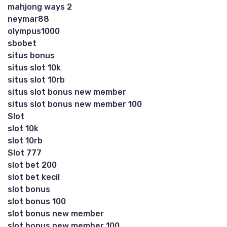
mahjong ways 2
neymar88
olympus1000
sbobet
situs bonus
situs slot 10k
situs slot 10rb
situs slot bonus new member
situs slot bonus new member 100
Slot
slot 10k
slot 10rb
Slot 777
slot bet 200
slot bet kecil
slot bonus
slot bonus 100
slot bonus new member
slot bonus new member 100