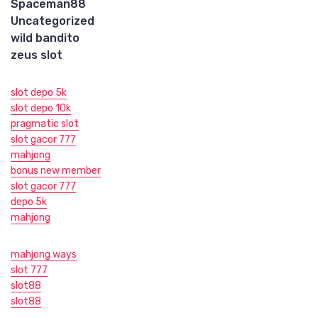
Spaceman88
Uncategorized
wild bandito
zeus slot
slot depo 5k
slot depo 10k
pragmatic slot
slot gacor 777
mahjong
bonus new member
slot gacor 777
depo 5k
mahjong
mahjong ways
slot 777
slot88
slot88