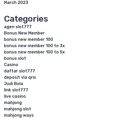
March 2023
Categories
agen slot777
Bonus New Member
bonus new member 100
bonus new member 100 to 3x
bonus new member 100 to 5x
bonus slot
Casino
daftar slot777
deposit via qris
Judi Bola
link slot777
live casino
mahjong
mahjong slot
mahjong ways