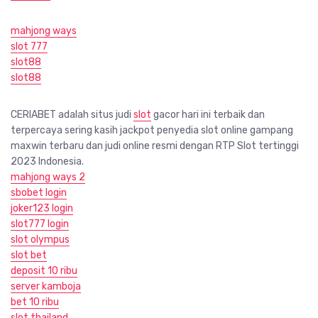
mahjong ways
slot 777
slot88
slot88
CERIABET adalah situs judi
slot
gacor hari ini terbaik dan
terpercaya sering kasih jackpot penyedia slot online gampang
maxwin terbaru dan judi online resmi dengan RTP Slot tertinggi
2023 Indonesia.
mahjong ways 2
sbobet login
joker123 login
slot777 login
slot olympus
slot bet
deposit 10 ribu
server kamboja
bet 10 ribu
slot thailand