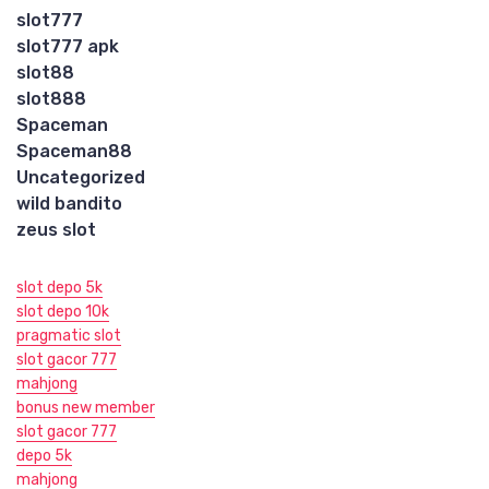
slot777
slot777 apk
slot88
slot888
Spaceman
Spaceman88
Uncategorized
wild bandito
zeus slot
slot depo 5k
slot depo 10k
pragmatic slot
slot gacor 777
mahjong
bonus new member
slot gacor 777
depo 5k
mahjong