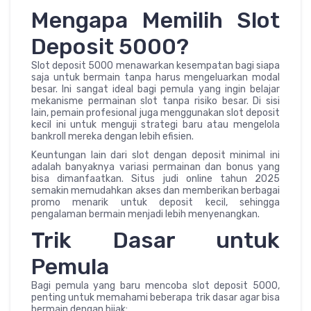
Mengapa Memilih Slot
Deposit 5000?
Slot deposit 5000 menawarkan kesempatan bagi siapa
saja untuk bermain tanpa harus mengeluarkan modal
besar. Ini sangat ideal bagi pemula yang ingin belajar
mekanisme permainan slot tanpa risiko besar. Di sisi
lain, pemain profesional juga menggunakan slot deposit
kecil ini untuk menguji strategi baru atau mengelola
bankroll mereka dengan lebih efisien.
Keuntungan lain dari slot dengan deposit minimal ini
adalah banyaknya variasi permainan dan bonus yang
bisa dimanfaatkan. Situs judi online tahun 2025
semakin memudahkan akses dan memberikan berbagai
promo menarik untuk deposit kecil, sehingga
pengalaman bermain menjadi lebih menyenangkan.
Trik Dasar untuk
Pemula
Bagi pemula yang baru mencoba slot deposit 5000,
penting untuk memahami beberapa trik dasar agar bisa
bermain dengan bijak: