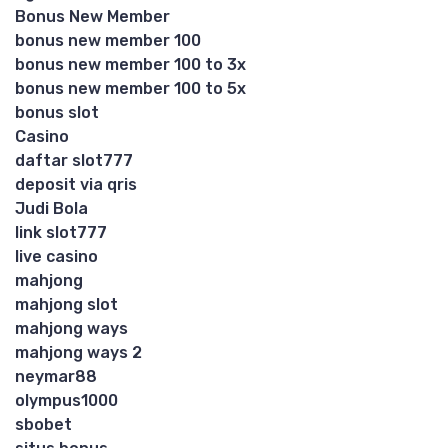
Bonus New Member
bonus new member 100
bonus new member 100 to 3x
bonus new member 100 to 5x
bonus slot
Casino
daftar slot777
deposit via qris
Judi Bola
link slot777
live casino
mahjong
mahjong slot
mahjong ways
mahjong ways 2
neymar88
olympus1000
sbobet