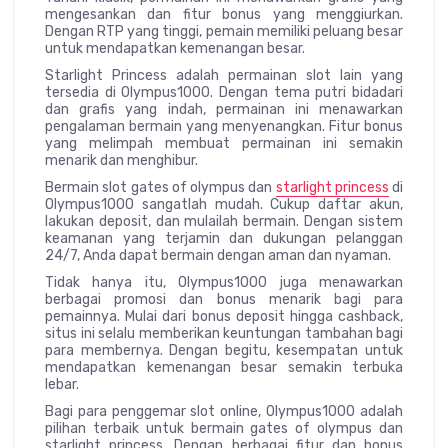
mengesankan dan fitur bonus yang menggiurkan.
Dengan RTP yang tinggi, pemain memiliki peluang besar
untuk mendapatkan kemenangan besar.
Starlight Princess adalah permainan slot lain yang
tersedia di Olympus1000. Dengan tema putri bidadari
dan grafis yang indah, permainan ini menawarkan
pengalaman bermain yang menyenangkan. Fitur bonus
yang melimpah membuat permainan ini semakin
menarik dan menghibur.
Bermain slot gates of olympus dan
starlight princess
di
Olympus1000 sangatlah mudah. Cukup daftar akun,
lakukan deposit, dan mulailah bermain. Dengan sistem
keamanan yang terjamin dan dukungan pelanggan
24/7, Anda dapat bermain dengan aman dan nyaman.
Tidak hanya itu, Olympus1000 juga menawarkan
berbagai promosi dan bonus menarik bagi para
pemainnya. Mulai dari bonus deposit hingga cashback,
situs ini selalu memberikan keuntungan tambahan bagi
para membernya. Dengan begitu, kesempatan untuk
mendapatkan kemenangan besar semakin terbuka
lebar.
Bagi para penggemar slot online, Olympus1000 adalah
pilihan terbaik untuk bermain gates of olympus dan
starlight princess. Dengan berbagai fitur dan bonus