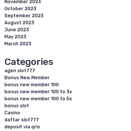
November 2023
October 2023
September 2023
August 2023
June 2023
May 2023
March 2023
Categories
agen slot777
Bonus New Member
bonus new member 100
bonus new member 100 to 3x
bonus new member 100 to 5x
bonus slot
Casino
daftar slot777
deposit via qris