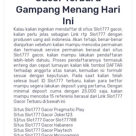
Gampang Menang Hari
Ini
Kalau kalian inginkan mendaftar di situs Slot777 gacor,
kalian perlu jelas sebagian Link rtp Slot777 dengan
produsen uang asli indonesia. Akan tetapi, benar-benar
dianjurkan sebelum kalian mampu mencoba permainan
dan termasuk service permainan berasal dari situs
Slot777 gacor, kalian mampu lakukan pendaftaran
lebih-lebih dahulu. Proses pendaftarannya termasuk
enteng dan cepat lumayan kalian klik tombol DAFTAR
terhadap anggota atas kanan, kemudian isi formulir
sesuai dengan keputusan. Pada saat kalian telah
selesai buat ID Slot777 terbaru, kalian para bettor
mampu segera lakukan deposit yang pertama. Dengan
minimal deposit cuma dengan 25.000 saja, kalian
mampu mencoba 15 referensi berasal dari Link Slot777
Gacor Terbaru di bawah ini:
Situs Slot777 Gacor Pragmatic Play
Situs Slot777 Gacor Joker123
S]itus Slot777 Gacor Slot77788
Situs Slot777 Gacor Habanero
Situs Slot777 Gacor Playtech
Situs Slot777 Gacor Microgaming