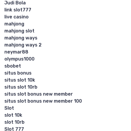
Judi Bola
link slot777
live casino
mahjong
mahjong slot
mahjong ways
mahjong ways 2
neymar88
olympus1000
sbobet
situs bonus
situs slot 10k
situs slot 10rb
situs slot bonus new member
situs slot bonus new member 100
Slot
slot 10k
slot 10rb
Slot 777