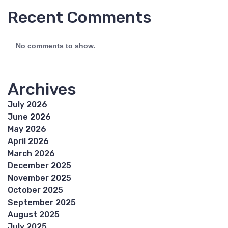
Recent Comments
No comments to show.
Archives
July 2026
June 2026
May 2026
April 2026
March 2026
December 2025
November 2025
October 2025
September 2025
August 2025
July 2025