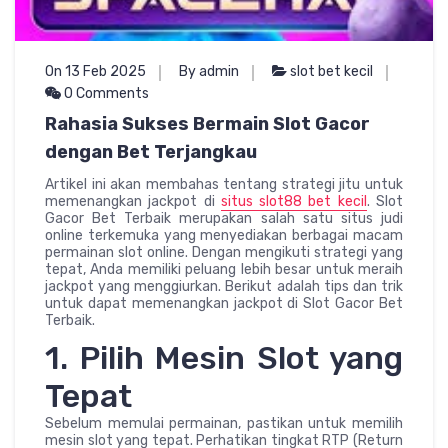
On 13 Feb 2025
By admin
slot bet kecil
0 Comments
Rahasia Sukses Bermain Slot Gacor
dengan Bet Terjangkau
Artikel ini akan membahas tentang strategi jitu untuk
memenangkan jackpot di
situs slot88 bet kecil
. Slot
Gacor Bet Terbaik merupakan salah satu situs judi
online terkemuka yang menyediakan berbagai macam
permainan slot online. Dengan mengikuti strategi yang
tepat, Anda memiliki peluang lebih besar untuk meraih
jackpot yang menggiurkan. Berikut adalah tips dan trik
untuk dapat memenangkan jackpot di Slot Gacor Bet
Terbaik.
1. Pilih Mesin Slot yang
Tepat
Sebelum memulai permainan, pastikan untuk memilih
mesin slot yang tepat. Perhatikan tingkat RTP (Return