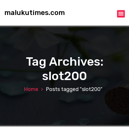
S
k
malukutimes.com
i
p
t
o
c
o
n
Tag Archives:
t
e
slot200
n
t
Home
Posts tagged "slot200"