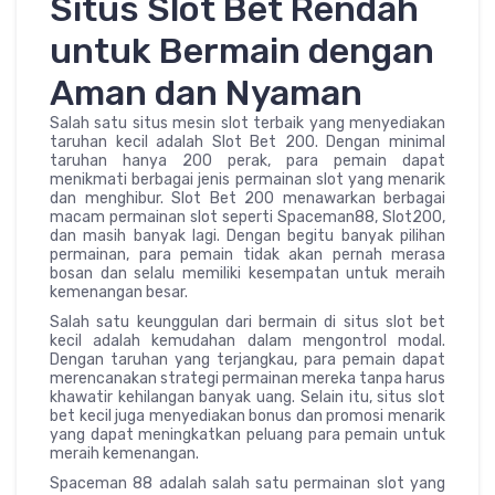
Situs Slot Bet Rendah
untuk Bermain dengan
Aman dan Nyaman
Salah satu situs mesin slot terbaik yang menyediakan
taruhan kecil adalah Slot Bet 200. Dengan minimal
taruhan hanya 200 perak, para pemain dapat
menikmati berbagai jenis permainan slot yang menarik
dan menghibur. Slot Bet 200 menawarkan berbagai
macam permainan slot seperti Spaceman88, Slot200,
dan masih banyak lagi. Dengan begitu banyak pilihan
permainan, para pemain tidak akan pernah merasa
bosan dan selalu memiliki kesempatan untuk meraih
kemenangan besar.
Salah satu keunggulan dari bermain di situs slot bet
kecil adalah kemudahan dalam mengontrol modal.
Dengan taruhan yang terjangkau, para pemain dapat
merencanakan strategi permainan mereka tanpa harus
khawatir kehilangan banyak uang. Selain itu, situs slot
bet kecil juga menyediakan bonus dan promosi menarik
yang dapat meningkatkan peluang para pemain untuk
meraih kemenangan.
Spaceman 88 adalah salah satu permainan slot yang