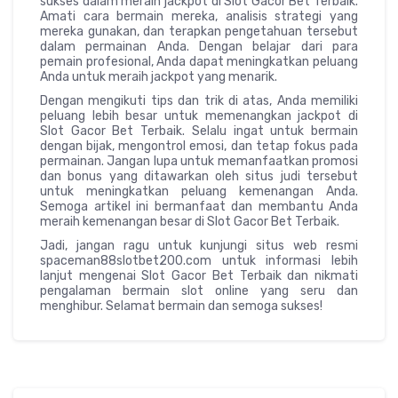
sukses dalam meraih jackpot di Slot Gacor Bet Terbaik.
Amati cara bermain mereka, analisis strategi yang
mereka gunakan, dan terapkan pengetahuan tersebut
dalam permainan Anda. Dengan belajar dari para
pemain profesional, Anda dapat meningkatkan peluang
Anda untuk meraih jackpot yang menarik.
Dengan mengikuti tips dan trik di atas, Anda memiliki
peluang lebih besar untuk memenangkan jackpot di
Slot Gacor Bet Terbaik. Selalu ingat untuk bermain
dengan bijak, mengontrol emosi, dan tetap fokus pada
permainan. Jangan lupa untuk memanfaatkan promosi
dan bonus yang ditawarkan oleh situs judi tersebut
untuk meningkatkan peluang kemenangan Anda.
Semoga artikel ini bermanfaat dan membantu Anda
meraih kemenangan besar di Slot Gacor Bet Terbaik.
Jadi, jangan ragu untuk kunjungi situs web resmi
spaceman88slotbet200.com untuk informasi lebih
lanjut mengenai Slot Gacor Bet Terbaik dan nikmati
pengalaman bermain slot online yang seru dan
menghibur. Selamat bermain dan semoga sukses!