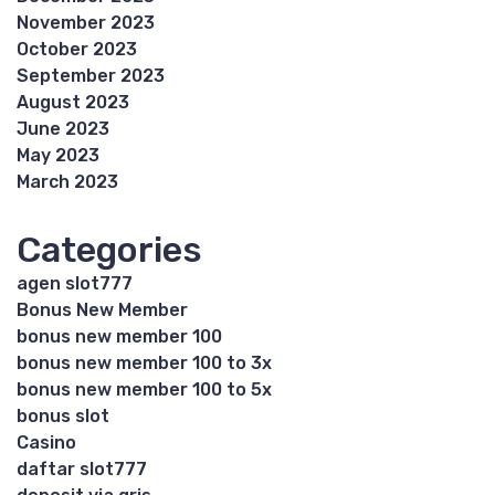
November 2023
October 2023
September 2023
August 2023
June 2023
May 2023
March 2023
Categories
agen slot777
Bonus New Member
bonus new member 100
bonus new member 100 to 3x
bonus new member 100 to 5x
bonus slot
Casino
daftar slot777