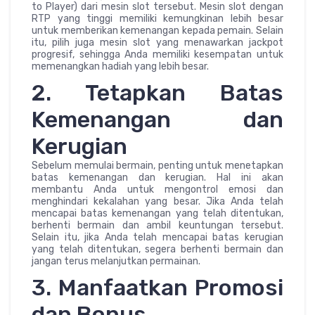
to Player) dari mesin slot tersebut. Mesin slot dengan
RTP yang tinggi memiliki kemungkinan lebih besar
untuk memberikan kemenangan kepada pemain. Selain
itu, pilih juga mesin slot yang menawarkan jackpot
progresif, sehingga Anda memiliki kesempatan untuk
memenangkan hadiah yang lebih besar.
2. Tetapkan Batas
Kemenangan dan
Kerugian
Sebelum memulai bermain, penting untuk menetapkan
batas kemenangan dan kerugian. Hal ini akan
membantu Anda untuk mengontrol emosi dan
menghindari kekalahan yang besar. Jika Anda telah
mencapai batas kemenangan yang telah ditentukan,
berhenti bermain dan ambil keuntungan tersebut.
Selain itu, jika Anda telah mencapai batas kerugian
yang telah ditentukan, segera berhenti bermain dan
jangan terus melanjutkan permainan.
3. Manfaatkan Promosi
dan Bonus