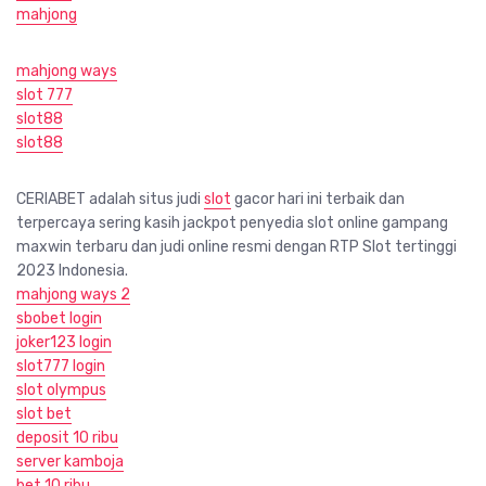
mahjong
mahjong ways
slot 777
slot88
slot88
CERIABET adalah situs judi
slot
gacor hari ini terbaik dan
terpercaya sering kasih jackpot penyedia slot online gampang
maxwin terbaru dan judi online resmi dengan RTP Slot tertinggi
2023 Indonesia.
mahjong ways 2
sbobet login
joker123 login
slot777 login
slot olympus
slot bet
deposit 10 ribu
server kamboja
bet 10 ribu