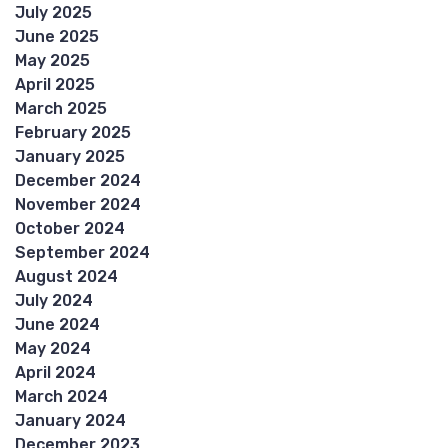
July 2025
June 2025
May 2025
April 2025
March 2025
February 2025
January 2025
December 2024
November 2024
October 2024
September 2024
August 2024
July 2024
June 2024
May 2024
April 2024
March 2024
January 2024
December 2023