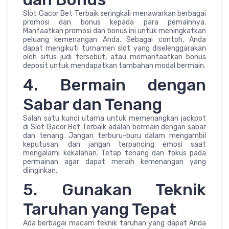
Slot Gacor Bet Terbaik seringkali menawarkan berbagai
promosi dan bonus kepada para pemainnya.
Manfaatkan promosi dan bonus ini untuk meningkatkan
peluang kemenangan Anda. Sebagai contoh, Anda
dapat mengikuti turnamen slot yang diselenggarakan
oleh situs judi tersebut, atau memanfaatkan bonus
deposit untuk mendapatkan tambahan modal bermain.
4. Bermain dengan
Sabar dan Tenang
Salah satu kunci utama untuk memenangkan jackpot
di Slot Gacor Bet Terbaik adalah bermain dengan sabar
dan tenang. Jangan terburu-buru dalam mengambil
keputusan, dan jangan terpancing emosi saat
mengalami kekalahan. Tetap tenang dan fokus pada
permainan agar dapat meraih kemenangan yang
diinginkan.
5. Gunakan Teknik
Taruhan yang Tepat
Ada berbagai macam teknik taruhan yang dapat Anda