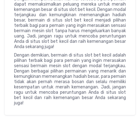
dapat memaksimalkan peluang mereka untuk meraih
kemenangan besar di situs slot bet kecil. Dengan modal
terjangkau dan kemungkinan memenangkan hadiah
besar, bermain di situs slot bet kecil menjadi pilihan
terbaik bagi para pemain yang ingin merasakan sensasi
bermain mesin slot tanpa harus mengeluarkan banyak
uang. Jadi, jangan ragu untuk mencoba peruntungan
Anda di situs slot bet kecil dan raih kemenangan besar
Anda sekarang juga!
Dengan demikian, bermain di situs slot bet kecil adalah
pilihan terbaik bagi para pemain yang ingin merasakan
sensasi bermain mesin slot dengan modal terjangkau.
Dengan berbagai pilihan permainan yang menarik dan
kemungkinan memenangkan hadiah besar, para pemain
tidak akan pernah merasa bosan dan selalu memiliki
kesempatan untuk meraih kemenangan. Jadi, jangan
ragu untuk mencoba peruntungan Anda di situs slot
bet kecil dan raih kemenangan besar Anda sekarang
juga!