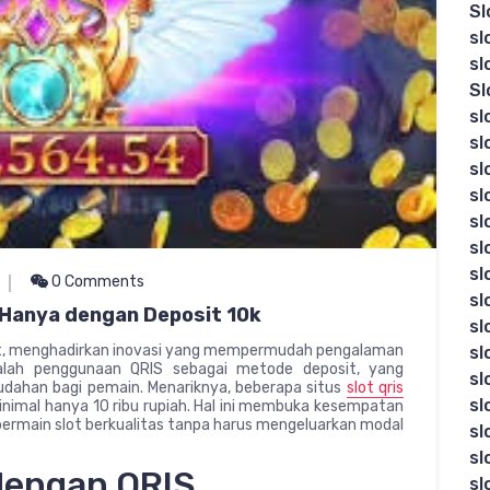
Sl
sl
sl
Sl
sl
sl
sl
sl
sl
sl
sl
0 Comments
sl
 Hanya dengan Deposit 10k
sl
at, menghadirkan inovasi yang mempermudah pengalaman
sl
dalah penggunaan QRIS sebagai metode deposit, yang
sl
ahan bagi pemain. Menariknya, beberapa situs
slot qris
sl
minimal hanya 10 ribu rupiah. Hal ini membuka kesempatan
ermain slot berkualitas tanpa harus mengeluarkan modal
sl
sl
 dengan QRIS
sl