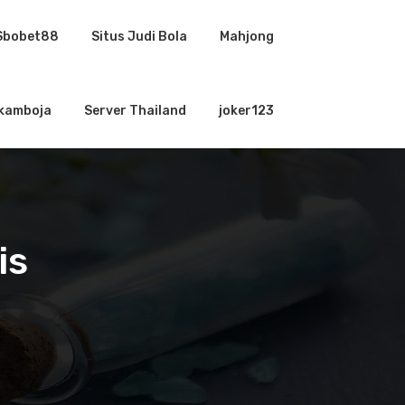
Sbobet88
Situs Judi Bola
Mahjong
 kamboja
Server Thailand
joker123
is