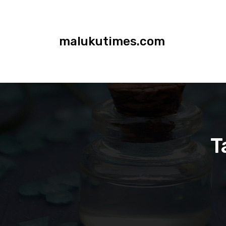
S
k
i
p
malukutimes.com
t
o
c
o
n
t
e
n
T
t