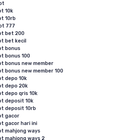
ot
ot 10k
ot 10rb
ot 777
ot bet 200
ot bet kecil
ot bonus
ot bonus 100
ot bonus new member
ot bonus new member 100
ot depo 10k
ot depo 20k
ot depo qris 10k
ot deposit 10k
ot deposit 10rb
ot gacor
ot gacor hari ini
ot mahjong ways
ot mahjong ways 2