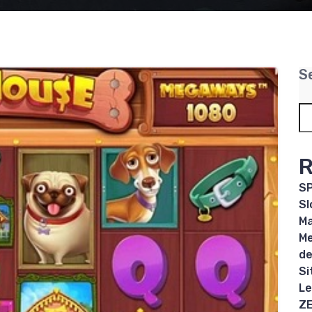
S
R
SP
Sl
Ma
Me
de
Si
Le
ZE