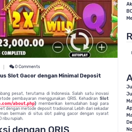
Ak
BO
Me
R
0 Comments
A
tus Slot Gacor dengan Minimal Deposit
Ju
bang pesat, terutama di Indonesia. Salah satu inovasi
Ju
 metode pembayaran menggunakan QRIS. Kehadiran
Slot
Ma
.com/about.php
)
memberikan kemudahan bagi para
Ap
et dengan metode deposit tradisional. Lebih dari sekadar
man bermain di situs slot paling gacor dengan syarat
Ma
 ribu rupiah.
D
si dengan QRIS
N